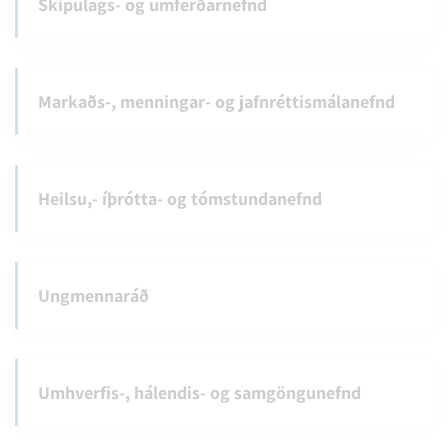
Skipulags- og umferðarnefnd
Markaðs-, menningar- og jafnréttismálanefnd
Heilsu,- íþrótta- og tómstundanefnd
Ungmennaráð
Umhverfis-, hálendis- og samgöngunefnd