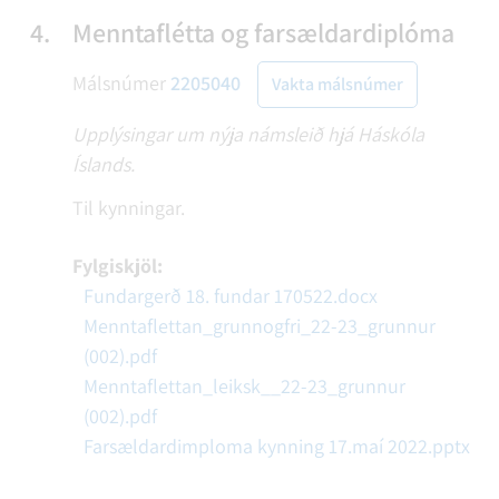
4.
Menntaflétta og farsældardiplóma
Málsnúmer
2205040
Vakta málsnúmer
Upplýsingar um nýja námsleið hjá Háskóla
Íslands.
Til kynningar.
Fylgiskjöl:
Fundargerð 18. fundar 170522.docx
Menntaflettan_grunnogfri_22-23_grunnur
(002).pdf
Menntaflettan_leiksk__22-23_grunnur
(002).pdf
Farsældardimploma kynning 17.maí 2022.pptx