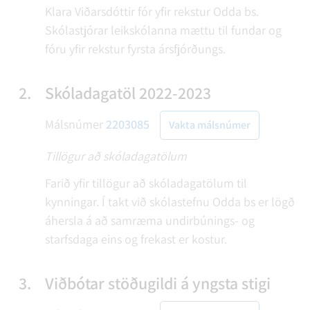
Klara Viðarsdóttir fór yfir rekstur Odda bs.
Skólastjórar leikskólanna mættu til fundar og
fóru yfir rekstur fyrsta ársfjórðungs.
2.
Skóladagatöl 2022-2023
Málsnúmer
2203085
Vakta málsnúmer
Tillögur að skóladagatölum
Farið yfir tillögur að skóladagatölum til
kynningar. Í takt við skólastefnu Odda bs er lögð
áhersla á að samræma undirbúnings- og
starfsdaga eins og frekast er kostur.
3.
Viðbótar stöðugildi á yngsta stigi