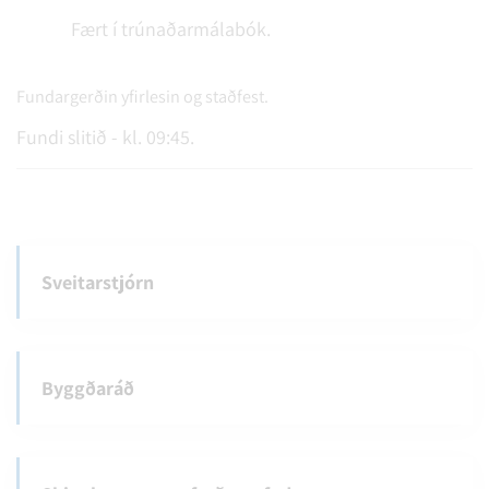
Fært í trúnaðarmálabók.
Fundargerðin yfirlesin og staðfest.
Fundi slitið - kl. 09:45.
Sveitarstjórn
Byggðaráð