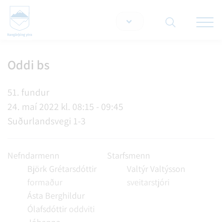
Opna/lo
snjallt
Oddi bs
Leita á vef
51. fundur
24. maí 2022 kl. 08:15 - 09:45
Suðurlandsvegi 1-3
Nefndarmenn
Starfsmenn
Björk Grétarsdóttir
Valtýr Valtýsson
formaður
sveitarstjóri
Ásta Berghildur
Ólafsdóttir
oddviti