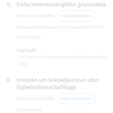
5.
Endurmenntunarsjóður grunnskóla
Málsnúmer
2201068
Vakta málsnúmer
Niðurstaða úthlutunar úr námsleyfasjóði 2022
Til kynningar.
Fylgiskjöl:
Úthlutun úr Endurmenntunarsjóði grunnskóla
2022
6.
Umsókn um leikskólavistun utan
lögheimilissveitarfélags
Málsnúmer
2201066
Vakta málsnúmer
Trúnaðarmál.