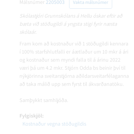
Málsnúmer
2205003
Vakta málsnúmer
Skólastjóri Grunnskólans á Hellu óskar eftir að
bæta við stöðugildi á yngsta stigi fyrir næsta
skólaár.
Fram kom að kostnaður við 1 stöðugildi kennara
í 100% starfshlutfalli er áætlaður um 10 mkr á ári
og kostnaður sem myndi falla til á árinu 2022
væri þá um 4.2 mkr. Stjórn Odda bs beinir því til
nýkjörinna sveitarstjórna aðildarsveitarfélaganna
að taka málið upp sem fyrst til ákvarðanatöku.
Samþykkt samhljóða.
Fylgiskjöl:
Kostnaður vegna stöðugildis