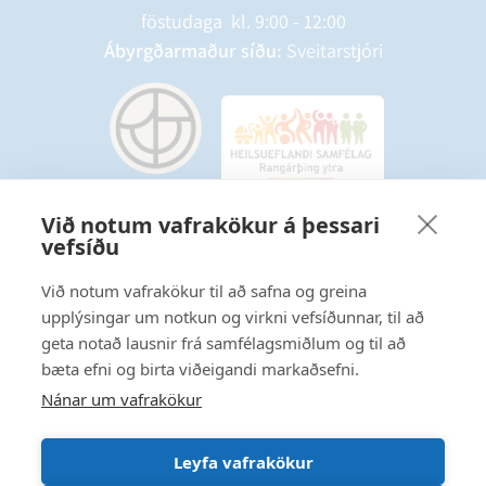
föstudaga kl. 9:00 - 12:00
Ábyrgðarmaður síðu:
Sveitarstjóri
Við notum vafrakökur á þessari
vefsíðu
Starfsmannavefur
Hafðu samband
Við notum vafrakökur til að safna og greina
upplýsingar um notkun og virkni vefsíðunnar, til að
Ritstjórnarstefna
geta notað lausnir frá samfélagsmiðlum og til að
bæta efni og birta viðeigandi markaðsefni.
Fylgstu með á Facebook
Nánar um vafrakökur
Leyfa vafrakökur