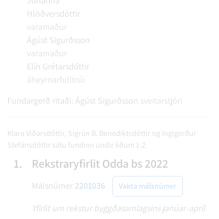
Jóhanna
Hlöðversdóttir
varamaður
Ágúst Sigurðsson
varamaður
Elín Grétarsdóttir
áheyrnarfulltrúi
Fundargerð ritaði:
Ágúst Sigurðsson
sveitarstjóri
Klara Viðarsdóttir, Sigrún B. Benediktsdóttir og Ingigerður
Stefánsdóttir sátu fundinn undir liðum 1-2.
1.
Rekstraryfirlit Odda bs 2022
Málsnúmer
2201036
Vakta málsnúmer
Yfirlit um rekstur byggðasamlagsins janúar-apríl