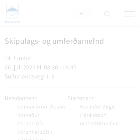
Opna/lo
snjallt
Skipulags- og umferðarnefnd
Leita á vef
14. fundur
06. júlí 2023 kl. 08:30 - 09:45
Suðurlandsvegi 1-3
Nefndarmenn
Starfsmenn
Gunnar Aron Ólason
Haraldur Birgir
formaður
Haraldsson
Þórunn Dís
embættismaður
Þórunnardóttir