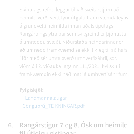
Skipulagsnefnd leggur til við sveitarstjórn að
heimild verði veitt fyrir útgáfu framkvæmdaleyfis
á grundvelli heimilda innan aðalskipulags
Rangárþings ytra þar sem skilgreind er þjónusta
á umræddu svæði. Niðurstaða nefndarinnar er
að umrædd framkvæmd sé ekki líkleg til að hafa
í för með sér umtalsverð umhverfisáhrif, sbr.
viðmið í 2. viðauka laga nr. 111/2021. Því skuli
framkvæmdin ekki háð mati á umhverfisáhrifum.
Fylgiskjöl:
_Landmannalaugar-
Göngubrú_TEIKNINGAR.pdf
6.
Rangárstígur 7 og 8. Ósk um heimild
til útleigu gistingar.