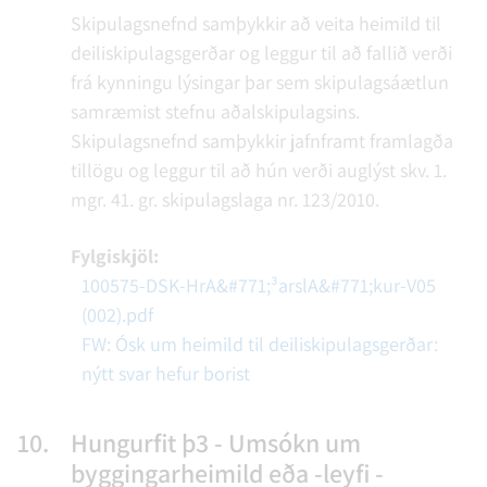
Skipulagsnefnd samþykkir að veita heimild til
deiliskipulagsgerðar og leggur til að fallið verði
frá kynningu lýsingar þar sem skipulagsáætlun
samræmist stefnu aðalskipulagsins.
Skipulagsnefnd samþykkir jafnframt framlagða
tillögu og leggur til að hún verði auglýst skv. 1.
mgr. 41. gr. skipulagslaga nr. 123/2010.
Fylgiskjöl:
100575-DSK-HrA&#771;³arslA&#771;kur-V05
(002).pdf
FW: Ósk um heimild til deiliskipulagsgerðar:
nýtt svar hefur borist
10.
Hungurfit þ3 - Umsókn um
byggingarheimild eða -leyfi -