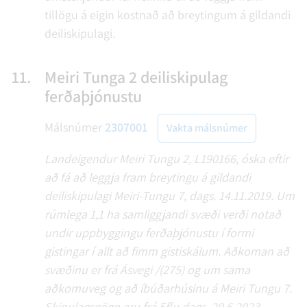
tillögu á eigin kostnað að breytingum á gildandi
deiliskipulagi.
11.
Meiri Tunga 2 deiliskipulag
ferðaþjónustu
Málsnúmer
2307001
Vakta málsnúmer
Landeigendur Meiri Tungu 2, L190166, óska eftir
að fá að leggja fram breytingu á gildandi
deiliskipulagi Meiri-Tungu 7, dags. 14.11.2019. Um
rúmlega 1,1 ha samliggjandi svæði verði notað
undir uppbyggingu ferðaþjónustu í formi
gistingar í allt að fimm gistiskálum. Aðkoman að
svæðinu er frá Ásvegi /(275) og um sama
aðkomuveg og að íbúðarhúsinu á Meiri Tungu 7.
Skipulagsgögn eru frá Eflu dags. 29.6.2023.