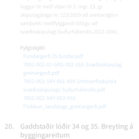
leggur til með vísan til 3. mgr. 23. gr.
skipulagslaga nr. 123/2010 að sveitarstjórn
samþykki meðfylgjandi tillögu að
svæðisskipulagi Suðurhálendis 2022-2042.
Fylgiskjöl:
Fundargerð 25.fundur.pdf
7852-002-01-GRG-002-V16-Svæðisskipulag
greinargerð.pdf
7852-002-SKY-001-V09-Umhverfisskýrsla
svæðisskipulags Suðurhálendis.pdf
7852-002-SKY-003-V02-
Flokkun_landslags_greinargerð.pdf
20.
Gaddstaðir lóðir 34 og 35. Breyting á
byggingareitum