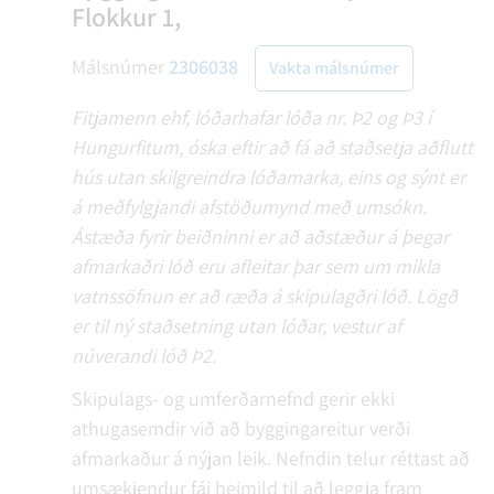
Flokkur 1,
Málsnúmer
2306038
Vakta málsnúmer
Fitjamenn ehf, lóðarhafar lóða nr. Þ2 og Þ3 í
Hungurfitum, óska eftir að fá að staðsetja aðflutt
hús utan skilgreindra lóðamarka, eins og sýnt er
á meðfylgjandi afstöðumynd með umsókn.
Ástæða fyrir beiðninni er að aðstæður á þegar
afmarkaðri lóð eru afleitar þar sem um mikla
vatnssöfnun er að ræða á skipulagðri lóð. Lögð
er til ný staðsetning utan lóðar, vestur af
núverandi lóð Þ2.
Skipulags- og umferðarnefnd gerir ekki
athugasemdir við að byggingareitur verði
afmarkaður á nýjan leik. Nefndin telur réttast að
umsækjendur fái heimild til að leggja fram