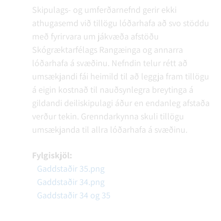
Skipulags- og umferðarnefnd gerir ekki
athugasemd við tillögu lóðarhafa að svo stöddu
með fyrirvara um jákvæða afstöðu
Skógræktarfélags Rangæinga og annarra
lóðarhafa á svæðinu. Nefndin telur rétt að
umsækjandi fái heimild til að leggja fram tillögu
á eigin kostnað til nauðsynlegra breytinga á
gildandi deiliskipulagi áður en endanleg afstaða
verður tekin. Grenndarkynna skuli tillögu
umsækjanda til allra lóðarhafa á svæðinu.
Fylgiskjöl:
Gaddstaðir 35.png
Gaddstaðir 34.png
Gaddstaðir 34 og 35