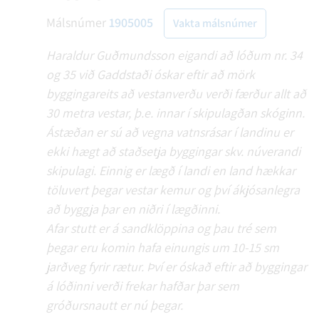
Málsnúmer
1905005
Vakta málsnúmer
Haraldur Guðmundsson eigandi að lóðum nr. 34
og 35 við Gaddstaði óskar eftir að mörk
byggingareits að vestanverðu verði færður allt að
30 metra vestar, þ.e. innar í skipulagðan skóginn.
Ástæðan er sú að vegna vatnsrásar í landinu er
ekki hægt að staðsetja byggingar skv. núverandi
skipulagi. Einnig er lægð í landi en land hækkar
töluvert þegar vestar kemur og því ákjósanlegra
að byggja þar en niðri í lægðinni.
Afar stutt er á sandklöppina og þau tré sem
þegar eru komin hafa einungis um 10-15 sm
jarðveg fyrir rætur. Því er óskað eftir að byggingar
á lóðinni verði frekar hafðar þar sem
gróðursnautt er nú þegar.