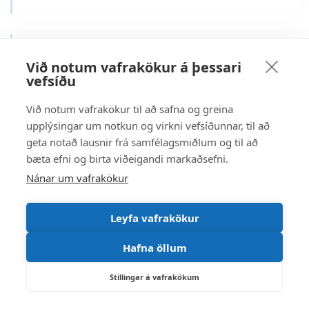
Heilsu,- íþrótta- og tómstundanefnd
Við notum vafrakökur á þessari
vefsíðu
Við notum vafrakökur til að safna og greina
Ungmennaráð
upplýsingar um notkun og virkni vefsíðunnar, til að
geta notað lausnir frá samfélagsmiðlum og til að
bæta efni og birta viðeigandi markaðsefni.
Nánar um vafrakökur
Umhverfis-, hálendis- og samgöngunefnd
Leyfa vafrakökur
Hafna öllum
Tónlistarskóli Rangæinga bs
Stillingar á vafrakökum