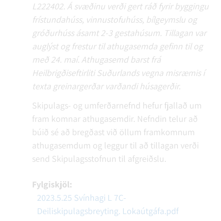
L222402. Á svæðinu verði gert ráð fyrir byggingu
frístundahúss, vinnustofuhúss, bílgeymslu og
gróðurhúss ásamt 2-3 gestahúsum. Tillagan var
auglýst og frestur til athugasemda gefinn til og
með 24. maí. Athugasemd barst frá
Heilbrigðiseftirliti Suðurlands vegna misræmis í
texta greinargerðar varðandi húsagerðir.
Skipulags- og umferðarnefnd hefur fjallað um
fram komnar athugasemdir. Nefndin telur að
búið sé að bregðast við öllum framkomnum
athugasemdum og leggur til að tillagan verði
send Skipulagsstofnun til afgreiðslu.
Fylgiskjöl:
2023.5.25 Svínhagi L 7C-
Deiliskipulagsbreyting. Lokaútgáfa.pdf