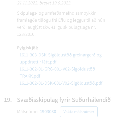
21.11.2022, breytt 19.6.2023.
Skipulags- og umferðarnefnd samþykkir
framlagða tillögu frá Eflu og leggur til að hún
verði auglýst skv. 41. gr. skipulagslaga nr.
123/2010.
Fylgiskjöl:
1611-303-DSK-Sigöldustöð greinargerð og
uppdrættir létt.pdf
1611-302-01-GRG-001-V02-Sigöldustöð
TRAKK.pdf
1611-302-01-DSK-001-V02-Sigöldustöð.pdf
19.
Svæðisskipulag fyrir Suðurhálendið
Málsnúmer
1903030
Vakta málsnúmer