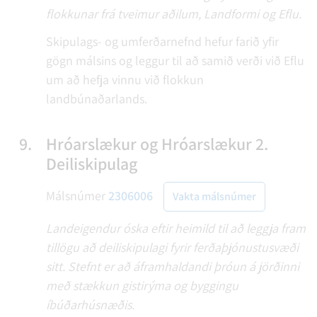
flokkunar frá tveimur aðilum, Landformi og Eflu.
Skipulags- og umferðarnefnd hefur farið yfir
gögn málsins og leggur til að samið verði við Eflu
um að hefja vinnu við flokkun
landbúnaðarlands.
9.
Hróarslækur og Hróarslækur 2.
Deiliskipulag
Málsnúmer
2306006
Vakta málsnúmer
Landeigendur óska eftir heimild til að leggja fram
tillögu að deiliskipulagi fyrir ferðaþjónustusvæði
sitt. Stefnt er að áframhaldandi þróun á jörðinni
með stækkun gistirýma og byggingu
íbúðarhúsnæðis.