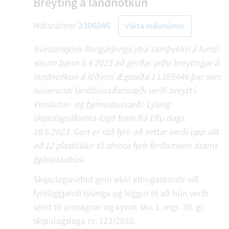
Breyting á landnotkun
Málsnúmer
2306046
Vakta málsnúmer
Sveitarstjórn Rangárþings ytra samþykkti á fundi
sínum þann 5.4.2023 að gerðar yrðu breytingar á
landnotkun á lóðinni Ægissíða 1 L165446 þar sem
núverandi landbúnaðarsvæði verði breytt í
Verslunar- og þjónustusvæði. Lýsing
skipulagsáforma lögð fram frá Eflu dags.
19.6.2023. Gert er ráð fyrir að settar verði upp allt
að 12 plastkúlur til afnota fyrir ferðamenn ásamt
þjónustuhúsi.
Skipulagsnefnd gerir ekki athugasemdir við
fyrirliggjandi lýsingu og leggur til að hún verði
send til umsagnar og kynnt skv. 1. mgr. 30. gr.
skipulagslaga nr. 123/2010.