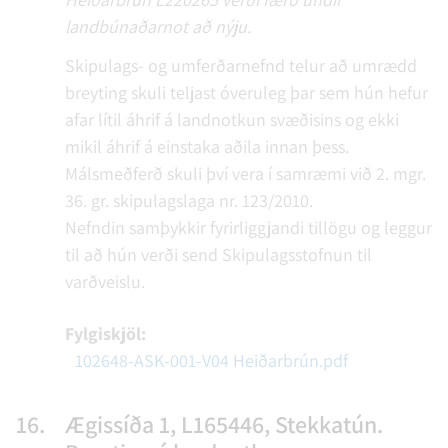
landbúnaðarnot að nýju.
Skipulags- og umferðarnefnd telur að umrædd
breyting skuli teljast óveruleg þar sem hún hefur
afar lítil áhrif á landnotkun svæðisins og ekki
mikil áhrif á einstaka aðila innan þess.
Málsmeðferð skuli því vera í samræmi við 2. mgr.
36. gr. skipulagslaga nr. 123/2010.
Nefndin samþykkir fyrirliggjandi tillögu og leggur
til að hún verði send Skipulagsstofnun til
varðveislu.
Fylgiskjöl:
102648-ASK-001-V04 Heiðarbrún.pdf
16.
Ægissíða 1, L165446, Stekkatún.