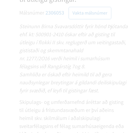
Málsnúmer
2306053
Vakta málsnúmer
Steinunn Birna Svavarsdóttir fyrir hönd Þjótanda
ehf. kt: 500901-2410 óskar eftir að gisting til
útleigu í flokki II skv. reglugerð um veitingastaði,
gististaði og skemmtanahald
nr. 1277/2O16 verði heimil i sumarhúsum
félagsins við Rangárstíg 7og 8.
Samhliða er óskað eftir heimild til að gera
nauðsynlegar breytingar á gildandi deiliskipulagi
fyrir svæðið, ef leyfi til gistingar fæst.
Skipulags- og umferðarnefnd áréttar að gisting
til útleigu á frístundasvæðum er því aðeins
heimil skv. skilmálum í aðalskipulagi
sveitarfélagsins ef félag sumarhúsaeigenda eða