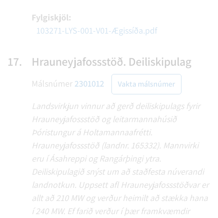
Fylgiskjöl:
103271-LYS-001-V01-Ægissíða.pdf
17.
Hrauneyjafossstöð. Deiliskipulag
Málsnúmer
2301012
Vakta málsnúmer
Landsvirkjun vinnur að gerð deiliskipulags fyrir
Hrauneyjafossstöð og leitarmannahúsið
Þóristungur á Holtamannaafrétti.
Hrauneyjafossstöð (landnr. 165332). Mannvirki
eru í Ásahreppi og Rangárþingi ytra.
Deiliskipulagið snýst um að staðfesta núverandi
landnotkun. Uppsett afl Hrauneyjafossstöðvar er
allt að 210 MW og verður heimilt að stækka hana
í 240 MW. Ef farið verður í þær framkvæmdir