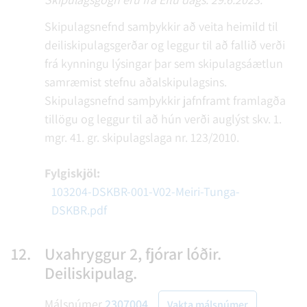
Skipulagsnefnd samþykkir að veita heimild til
deiliskipulagsgerðar og leggur til að fallið verði
frá kynningu lýsingar þar sem skipulagsáætlun
samræmist stefnu aðalskipulagsins.
Skipulagsnefnd samþykkir jafnframt framlagða
tillögu og leggur til að hún verði auglýst skv. 1.
mgr. 41. gr. skipulagslaga nr. 123/2010.
Fylgiskjöl:
103204-DSKBR-001-V02-Meiri-Tunga-
DSKBR.pdf
12.
Uxahryggur 2, fjórar lóðir.
Deiliskipulag.
Málsnúmer
2307004
Vakta málsnúmer