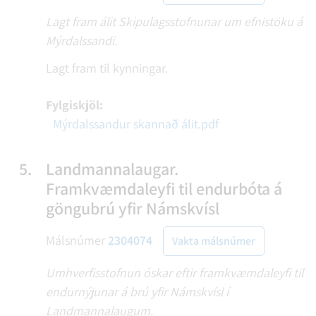
Lagt fram álit Skipulagsstofnunar um efnistöku á
Mýrdalssandi.
Lagt fram til kynningar.
Fylgiskjöl:
Mýrdalssandur skannað álit.pdf
5.
Landmannalaugar.
Framkvæmdaleyfi til endurbóta á
göngubrú yfir Námskvísl
Málsnúmer
2304074
Vakta málsnúmer
Umhverfisstofnun óskar eftir framkvæmdaleyfi til
endurnýjunar á brú yfir Námskvísl í
Landmannalaugum.