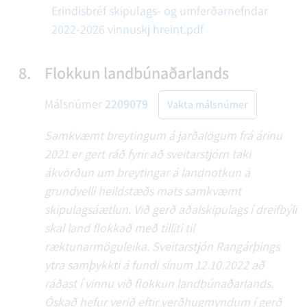
Erindisbréf skipulags- og umferðarnefndar
2022-2026 vinnuskj hreint.pdf
8.
Flokkun landbúnaðarlands
Málsnúmer
2209079
Vakta málsnúmer
Samkvæmt breytingum á jarðalögum frá árinu
2021 er gert ráð fyrir að sveitarstjórn taki
ákvörðun um breytingar á landnotkun á
grundvelli heildstæðs mats samkvæmt
skipulagsáætlun. Við gerð aðalskipulags í dreifbýli
skal land flokkað með tilliti til
ræktunarmöguleika. Sveitarstjón Rangárþings
ytra samþykkti á fundi sínum 12.10.2022 að
ráðast í vinnu við flokkun landbúnaðarlands.
Óskað hefur verið eftir verðhugmyndum í gerð