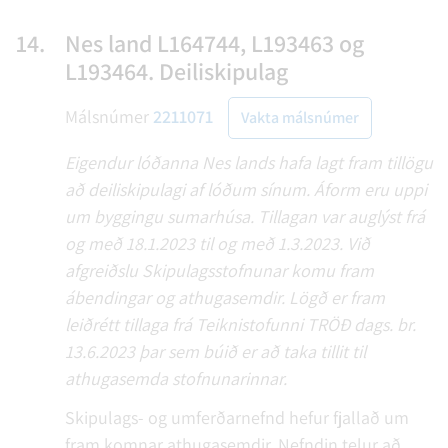
14.
Nes land L164744, L193463 og
L193464. Deiliskipulag
Málsnúmer
2211071
Vakta málsnúmer
Eigendur lóðanna Nes lands hafa lagt fram tillögu
að deiliskipulagi af lóðum sínum. Áform eru uppi
um byggingu sumarhúsa. Tillagan var auglýst frá
og með 18.1.2023 til og með 1.3.2023. Við
afgreiðslu Skipulagsstofnunar komu fram
ábendingar og athugasemdir. Lögð er fram
leiðrétt tillaga frá Teiknistofunni TRÖÐ dags. br.
13.6.2023 þar sem búið er að taka tillit til
athugasemda stofnunarinnar.
Skipulags- og umferðarnefnd hefur fjallað um
fram komnar athugasemdir. Nefndin telur að