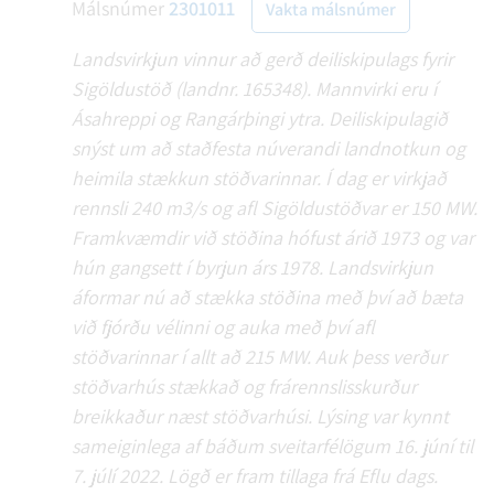
Málsnúmer
2301011
Vakta málsnúmer
Landsvirkjun vinnur að gerð deiliskipulags fyrir
Sigöldustöð (landnr. 165348). Mannvirki eru í
Ásahreppi og Rangárþingi ytra. Deiliskipulagið
snýst um að staðfesta núverandi landnotkun og
heimila stækkun stöðvarinnar. Í dag er virkjað
rennsli 240 m3/s og afl Sigöldustöðvar er 150 MW.
Framkvæmdir við stöðina hófust árið 1973 og var
hún gangsett í byrjun árs 1978. Landsvirkjun
áformar nú að stækka stöðina með því að bæta
við fjórðu vélinni og auka með því afl
stöðvarinnar í allt að 215 MW. Auk þess verður
stöðvarhús stækkað og frárennslisskurður
breikkaður næst stöðvarhúsi. Lýsing var kynnt
sameiginlega af báðum sveitarfélögum 16. júní til
7. júlí 2022. Lögð er fram tillaga frá Eflu dags.