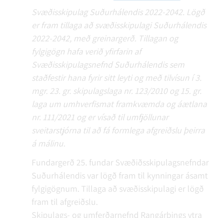
Svæðisskipulag Suðurhálendis 2022-2042. Lögð
er fram tillaga að svæðisskipulagi Suðurhálendis
2022-2042, með greinargerð. Tillagan og
fylgigögn hafa verið yfirfarin af
Svæðisskipulagsnefnd Suðurhálendis sem
staðfestir hana fyrir sitt leyti og með tilvísun í 3.
mgr. 23. gr. skipulagslaga nr. 123/2010 og 15. gr.
laga um umhverfismat framkvæmda og áætlana
nr. 111/2021 og er vísað til umfjöllunar
sveitarstjórna til að fá formlega afgreiðslu þeirra
á málinu.
Fundargerð 25. fundar Svæðiðsskipulagsnefndar
Suðurhálendis var lögð fram til kynningar ásamt
fylgigögnum. Tillaga að svæðisskipulagi er lögð
fram til afgreiðslu.
Skipulags- og umferðarnefnd Rangárþings ytra