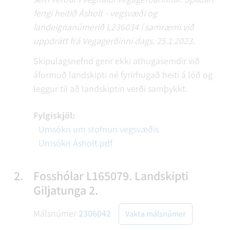
fengi heitið Ásholt - vegsvæði og
landeignanúmerið L236034 í samræmi við
uppdrátt frá Vegagerðinni dags. 25.1.2023.
Skipulagsnefnd gerir ekki athugasemdir við
áformuð landskipti né fyrirhugað heiti á lóð og
leggur til að landskiptin verði samþykkt.
Fylgiskjöl:
Umsókn um stofnun vegsvæðis
Umsókn Ásholt.pdf
2.
Fosshólar L165079. Landskipti
Giljatunga 2.
Málsnúmer
2306042
Vakta málsnúmer