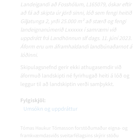
Landeigandi að Fosshólum, L165079, óskar eftir
að fá að skipta úr jörð sinni, lóð sem fengi heitið
Giljatunga 2, yrði 25.000 m² að stærð og fengi
landeignanúmerið Lxxxxxx í samræmi við
uppdrátt frá Landhönnun slf dags. 11. júní 2023.
Áform eru um áframhaldandi landbúnaðarnot á
lóðinni.
Skipulagsnefnd gerir ekki athugasemdir við
áformuð landskipti né fyrirhugað heiti á lóð og
leggur til að landskiptin verði samþykkt.
Fylgiskjöl:
Umsókn og uppdráttur
Tómas Haukur Tómasson forstöðumaður eigna- og
framkvæmdasviðs sveitarfélagsins skýrir stöðu