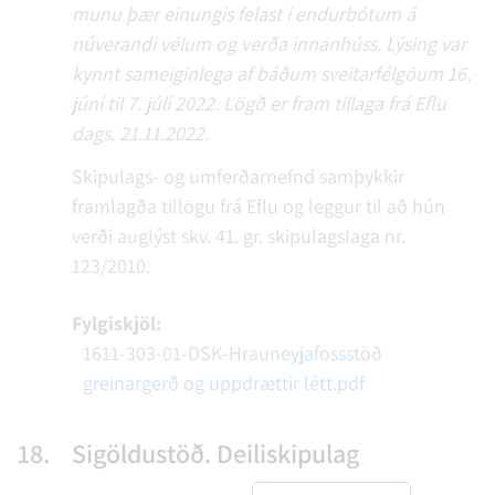
munu þær einungis felast í endurbótum á
núverandi vélum og verða innanhúss. Lýsing var
kynnt sameiginlega af báðum sveitarfélgöum 16.
júní til 7. júlí 2022. Lögð er fram tillaga frá Eflu
dags. 21.11.2022.
Skipulags- og umferðarnefnd samþykkir
framlagða tillögu frá Eflu og leggur til að hún
verði auglýst skv. 41. gr. skipulagslaga nr.
123/2010.
Fylgiskjöl:
1611-303-01-DSK-Hrauneyjafossstöð
greinargerð og uppdrættir létt.pdf
18.
Sigöldustöð. Deiliskipulag