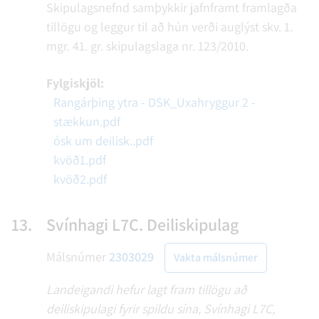
Skipulagsnefnd samþykkir jafnframt framlagða
tillögu og leggur til að hún verði auglýst skv. 1.
mgr. 41. gr. skipulagslaga nr. 123/2010.
Fylgiskjöl:
Rangárþing ytra - DSK_Uxahryggur 2 -
stækkun.pdf
ósk um deilisk..pdf
kvöð1.pdf
kvöð2.pdf
13.
Svínhagi L7C. Deiliskipulag
Málsnúmer
2303029
Vakta málsnúmer
Landeigandi hefur lagt fram tillögu að
deiliskipulagi fyrir spildu sína, Svínhagi L7C,