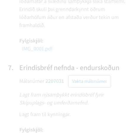
lóðarhafar á svæðinu samþykkja slíka starfsemi.
Erindið skuli því grenndarkynnt öðrum
lóðarhöfum áður en afstaða verður tekin um
framhaldið.
Fylgiskjöl:
IMG_0001.pdf
7.
Erindisbréf nefnda - endurskoðun
Málsnúmer
2207031
Vakta málsnúmer
Lagt fram nýsamþykkt erindisbréf fyrir
Skipuplags- og umferðarnefnd.
Lagt fram til kynningar.
Fylgiskjöl: