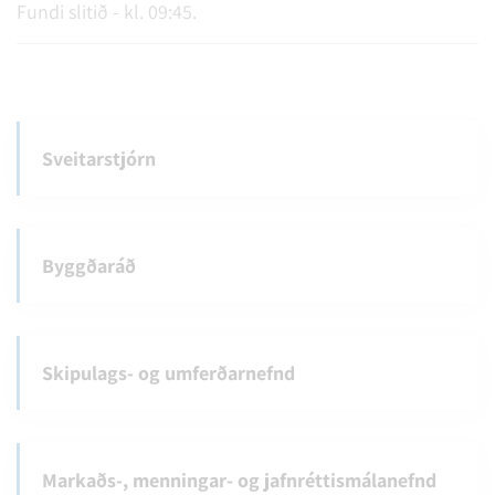
Fundi slitið - kl. 09:45.
Sveitarstjórn
Byggðaráð
Skipulags- og umferðarnefnd
Markaðs-, menningar- og jafnréttismálanefnd