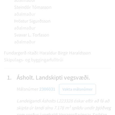
aðalmaður
Steindór Tómasson
aðalmaður
Þröstur Sigurðsson
aðalmaður
Svavar L. Torfason
aðalmaður
Fundargerð ritaði:
Haraldur Birgir Haraldsson
Skipulags- og byggingarfulltrúi
1.
Ásholt. Landskipti vegsvæði.
Málsnúmer
2306031
Vakta málsnúmer
Landeigandi Ásholts L223328 óskar eftir að fá að
skipta úr landi sínu 7.178 m² spildu undir þjóðveg
sem verður í veghaldi Vegagerðarinnar. Spildan