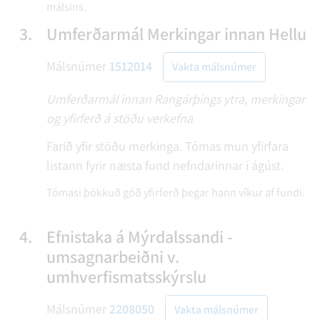
málsins.
3.
Umferðarmál Merkingar innan Hellu
Málsnúmer
1512014
Vakta málsnúmer
Umferðarmál innan Rangárþings ytra, merkingar
og yfirferð á stöðu verkefna
Farið yfir stöðu merkinga. Tómas mun yfirfara
listann fyrir næsta fund nefndarinnar í ágúst.
Tómasi þökkuð góð yfirferð þegar hann víkur af fundi.
4.
Efnistaka á Mýrdalssandi -
umsagnarbeiðni v.
umhverfismatsskýrslu
Málsnúmer
2208050
Vakta málsnúmer