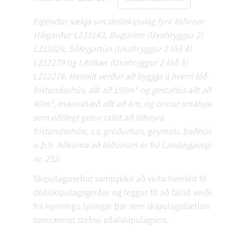
Eigendur sækja um deiliskipulag fyrir lóðirnar
Háigarður L235143, Bugurinn (Uxahryggur 2)
L211029, Sóleyjartún (Uxahryggur 2 lóð 4)
L212279 og LitliBær (Uxahryggur 2 lóð 3)
L212278. Heimilt verður að byggja á hverri lóð
frístundarhús, allt að 150m² og gestahús allt að
40m², mænishæð allt að 6m, og önnur smáhýsi
sem eðlilegt getur talist að tilheyra
frístundarhúsi, s.s. gróðurhús, geymslu, baðhús
o.þ.h. Aðkoma að lóðunum er frá Landeyjavegi
nr. 252.
Skipulagsnefnd samþykkir að veita heimild til
deiliskipulagsgerðar og leggur til að fallið verði
frá kynningu lýsingar þar sem skipulagsáætlun
samræmist stefnu aðalskipulagsins.