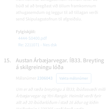
búið sé að bregðast við öllum framkomnum
athugasemdum og leggur til að tillagan verði
send Skipulagsstofnun til afgreiðslu.
Fylgiskjöl:
4444-S0400.pdf
Re: 2211071 - Nes dsk
15.
Austan Árbæjarvegar. ÍB33. Breyting
á skilgreiningu lóða
Málsnúmer
2306043
Vakta málsnúmer
Um er að ræða breytingu á ÍB33, íbúðasvæði milli
Árbæjarvegar og Ytri-Rangár. Heimild verði fyrir
allt að 20 íbúðarlóðum í stað 16 áður og lóðin
Heiðarbrún L220265 verði færð undir