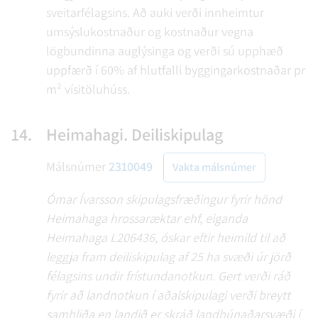
sveitarfélagsins. Að auki verði innheimtur
umsýslukostnaður og kostnaður vegna
lögbundinna auglýsinga og verði sú upphæð
uppfærð í 60% af hlutfalli byggingarkostnaðar pr
m² vísitöluhúss.
14.
Heimahagi. Deiliskipulag
Málsnúmer
2310049
Vakta málsnúmer
Ómar Ívarsson skipulagsfræðingur fyrir hönd
Heimahaga hrossaræktar ehf, eiganda
Heimahaga L206436, óskar eftir heimild til að
leggja fram deiliskipulag af 25 ha svæði úr jörð
félagsins undir frístundanotkun. Gert verði ráð
fyrir að landnotkun í aðalskipulagi verði breytt
samhliða en landið er skráð landbúnaðarsvæði í