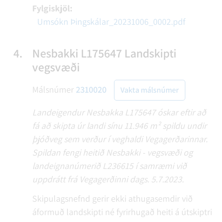
Fylgiskjöl:
Umsókn Þingskálar_20231006_0002.pdf
4.
Nesbakki L175647 Landskipti
vegsvæði
Málsnúmer
2310020
Vakta málsnúmer
Landeigendur Nesbakka L175647 óskar eftir að
fá að skipta úr landi sínu 11.946 m² spildu undir
þjóðveg sem verður í veghaldi Vegagerðarinnar.
Spildan fengi heitið Nesbakki - vegsvæði og
landeignanúmerið L236615 í samræmi við
uppdrátt frá Vegagerðinni dags. 5.7.2023.
Skipulagsnefnd gerir ekki athugasemdir við
áformuð landskipti né fyrirhugað heiti á útskiptri