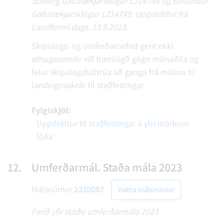
Sólberg Galtalækjarskógur L214748 og Einlundur
Galtalækjarsklógur L214749. Uppdráttur frá
Landformi dags. 13.9.2023.
Skipulags- og umferðarnefnd gerir ekki
athugasemdir við framlögð gögn málsaðila og
felur skipulagsfulltrúa að ganga frá málinu til
landeignaskrár til staðfestingar.
Fylgiskjöl:
Uppdráttur til staðfestingar á ytri mörkum
lóða
12.
Umferðarmál. Staða mála 2023
Málsnúmer
2310087
Vakta málsnúmer
Farið yfir stöðu umferðarmála 2023