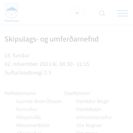
Opna/lo
snjallt
Skipulags- og umferðarnefnd
Leita á vef
18. fundur
02. nóvember 2023 kl. 08:30 - 11:15
Suðurlandsvegi 1-3
Nefndarmenn
Starfsmenn
Gunnar Aron Ólason
Haraldur Birgir
formaður
Haraldsson
Þórunn Dís
embættismaður
Þórunnardóttir
Jón Ragnar