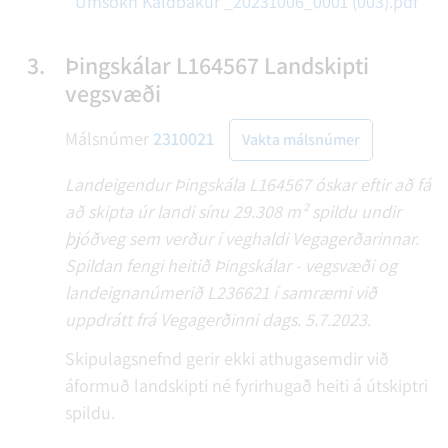
Umsókn Kaldbakur _20231006_0001 (003).pdf
3.
Þingskálar L164567 Landskipti
vegsvæði
Málsnúmer
2310021
Vakta málsnúmer
Landeigendur Þingskála L164567 óskar eftir að fá
að skipta úr landi sínu 29.308 m² spildu undir
þjóðveg sem verður í veghaldi Vegagerðarinnar.
Spildan fengi heitið Þingskálar - vegsvæði og
landeignanúmerið L236621 í samræmi við
uppdrátt frá Vegagerðinni dags. 5.7.2023.
Skipulagsnefnd gerir ekki athugasemdir við
áformuð landskipti né fyrirhugað heiti á útskiptri
spildu.