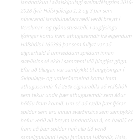
landnotkun í aðalskipulagi sveitarfélagsins 2016-
2028 fyrir Háfshjáleigu 1, 2 og 3 þar sem
núverandi landbúnaðarsvæði verði breytt í
Verslunar- og þjónustusvæði. Í auglýsingu
lýsingar komu fram athugasemdir frá eigendum
Háfshóls L165383 þar sem fullyrt var að
eignarhald á umræddum spildum innan
svæðisins sé ekki í samræmi við þinglýst gögn.
Eftir að tillagan var samþykkt til auglýsingar í
Skipulags- og umferðarnefnd komu fram
athugasemdir frá 25% eignaraðila að Háfshóli
sem tekur undir þær athugasemdir sem áður
höfðu fram komið. Um sé að ræða þær fjórar
spildur sem eru innan svæðinsins sem samþykkt
hefur verið að breyta landnotkun á, en haldið er
fram að þær spildur hafi alla tíð verið
sameignarland í eigu jarðanna Háfshóls, Hala,