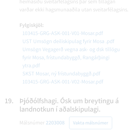
heimasíðu sveitarfélagsins þar sem tillagan
varðar ekki hagsmunaaðila utan sveitarfélagsins.
Fylgiskjöl:
103415-GRG-ASK-001-V01-Mosar.pdf
UST Umsögn deiliskipulag fyrir Mosa .pdf
Umsögn Vegagerð vegna ask- og dsk tillögu
fyrir Mosa, frístundabyggð, Rangárþingi
ytra.pdf
SKST Mosar, ný frístundabyggð.pdf
103415-GRG-ASK-001-V02-Mosar.pdf
19.
Þjóðólfshagi. Ósk um breytingu á
landnotkun í aðalskipulagi.
Málsnúmer
2203008
Vakta málsnúmer