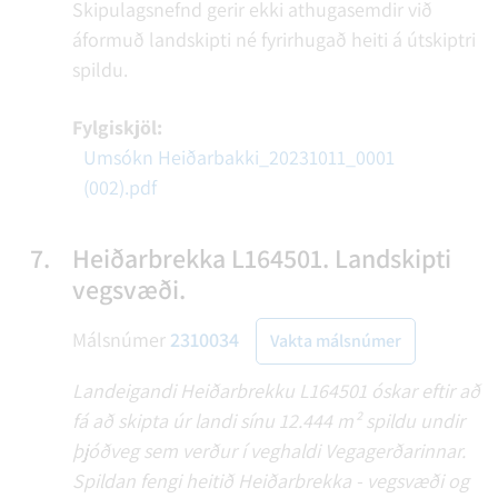
Skipulagsnefnd gerir ekki athugasemdir við
áformuð landskipti né fyrirhugað heiti á útskiptri
spildu.
Fylgiskjöl:
Umsókn Heiðarbakki_20231011_0001
(002).pdf
7.
Heiðarbrekka L164501. Landskipti
vegsvæði.
Málsnúmer
2310034
Vakta málsnúmer
Landeigandi Heiðarbrekku L164501 óskar eftir að
fá að skipta úr landi sínu 12.444 m² spildu undir
þjóðveg sem verður í veghaldi Vegagerðarinnar.
Spildan fengi heitið Heiðarbrekka - vegsvæði og