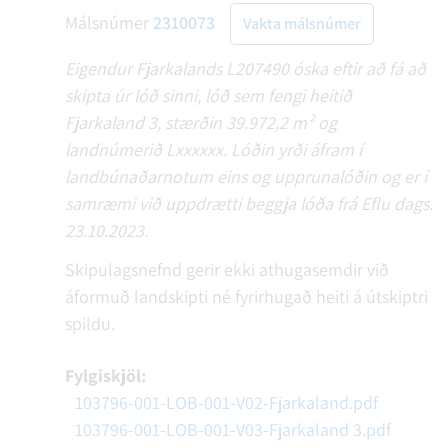
Málsnúmer
2310073
Vakta málsnúmer
Eigendur Fjarkalands L207490 óska eftir að fá að
skipta úr lóð sinni, lóð sem fengi heitið
Fjarkaland 3, stærðin 39.972,2 m² og
landnúmerið Lxxxxxx. Lóðin yrði áfram í
landbúnaðarnotum eins og upprunalóðin og er í
samræmi við uppdrætti beggja lóða frá Eflu dags.
23.10.2023.
Skipulagsnefnd gerir ekki athugasemdir við
áformuð landskipti né fyrirhugað heiti á útskiptri
spildu.
Fylgiskjöl:
103796-001-LOB-001-V02-Fjarkaland.pdf
103796-001-LOB-001-V03-Fjarkaland 3.pdf