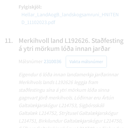
Fylgiskjöl:
Hellar_LandAogB_landskogsamruni_HNITEN
D_11102023.pdf
11.
Merkihvoll land L192626. Staðfesting
á ytri mörkum lóða innan jarðar
Málsnúmer
2310036
Vakta málsnúmer
Eigendur 6 lóða innan landamerkja jarðarinnar
Merkihvols lands L192626 leggja fram
staðfestingu sína á ytri mörkum lóða sinna
gagnvart jörð merkihvols. Lóðirnar eru Ártún
Galtalækjarskógur L214753, Sigþórsskáli
Galtalæk L214752, Strýtusel Galtalækjarskógur
L214751, Birkilundur Galtalækjarskógur L214750,