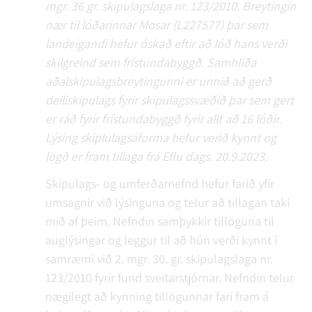
mgr. 36 gr. skipulagslaga nr. 123/2010. Breytingin
nær til lóðarinnar Mosar (L227577) þar sem
landeigandi hefur óskað eftir að lóð hans verði
skilgreind sem frístundabyggð. Samhliða
aðalskipulagsbreytingunni er unnið að gerð
deiliskipulags fyrir skipulagssvæðið þar sem gert
er ráð fyrir frístundabyggð fyrir allt að 16 lóðir.
Lýsing skiplulagsáforma hefur verið kynnt og
lögð er fram tillaga frá Eflu dags. 20.9.2023.
Skipulags- og umferðarnefnd hefur farið yfir
umsagnir við lýsinguna og telur að tillagan taki
mið af þeim. Nefndin samþykkir tillöguna til
auglýsingar og leggur til að hún verði kynnt í
samræmi við 2. mgr. 30. gr. skipulagslaga nr.
123/2010 fyrir fund sveitarstjórnar. Nefndin telur
nægilegt að kynning tillögunnar fari fram á