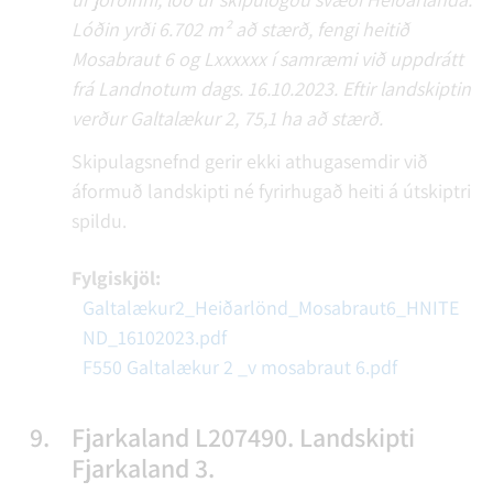
Lóðin yrði 6.702 m² að stærð, fengi heitið
Mosabraut 6 og Lxxxxxx í samræmi við uppdrátt
frá Landnotum dags. 16.10.2023. Eftir landskiptin
verður Galtalækur 2, 75,1 ha að stærð.
Skipulagsnefnd gerir ekki athugasemdir við
áformuð landskipti né fyrirhugað heiti á útskiptri
spildu.
Fylgiskjöl:
Galtalækur2_Heiðarlönd_Mosabraut6_HNITE
ND_16102023.pdf
F550 Galtalækur 2 _v mosabraut 6.pdf
9.
Fjarkaland L207490. Landskipti
Fjarkaland 3.