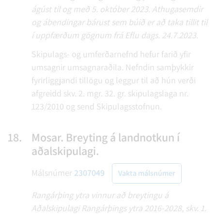
ágúst til og með 5. október 2023. Athugasemdir
og ábendingar bárust sem búið er að taka tillit til
í uppfærðum gögnum frá Eflu dags. 24.7.2023.
Skipulags- og umferðarnefnd hefur farið yfir
umsagnir umsagnaraðila. Nefndin samþykkir
fyrirliggjandi tillögu og leggur til að hún verði
afgreidd skv. 2. mgr. 32. gr. skipulagslaga nr.
123/2010 og send Skipulagsstofnun.
18.
Mosar. Breyting á landnotkun í
aðalskipulagi.
Málsnúmer
2307049
Vakta málsnúmer
Rangárþing ytra vinnur að breytingu á
Aðalskipulagi Rangárþings ytra 2016-2028, skv. 1.