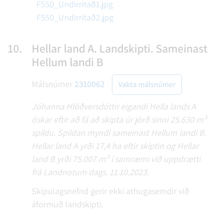
F550_Undirritað1.jpg
F550_Undirritað2.jpg
10.
Hellar land A. Landskipti. Sameinast
Hellum landi B
Málsnúmer
2310062
Vakta málsnúmer
Jóhanna Hlöðversdóttir eigandi Hella lands A
óskar eftir að fá að skipta úr jörð sinni 25.630 m²
spildu. Spildan myndi sameinast Hellum landi B.
Hellar land A yrði 17,4 ha eftir skiptin og Hellar
land B yrði 75.007 m² í samræmi við uppdrætti
frá Landnotum dags. 11.10.2023.
Skipulagsnefnd gerir ekki athugasemdir við
áformuð landskipti.