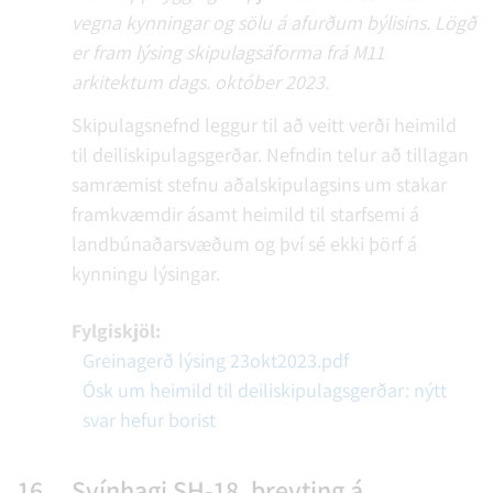
vegna kynningar og sölu á afurðum býlisins. Lögð
er fram lýsing skipulagsáforma frá M11
arkitektum dags. október 2023.
Skipulagsnefnd leggur til að veitt verði heimild
til deiliskipulagsgerðar. Nefndin telur að tillagan
samræmist stefnu aðalskipulagsins um stakar
framkvæmdir ásamt heimild til starfsemi á
landbúnaðarsvæðum og því sé ekki þörf á
kynningu lýsingar.
Fylgiskjöl:
Greinagerð lýsing 23okt2023.pdf
Ósk um heimild til deiliskipulagsgerðar: nýtt
svar hefur borist
16.
Svínhagi SH-18, breyting á