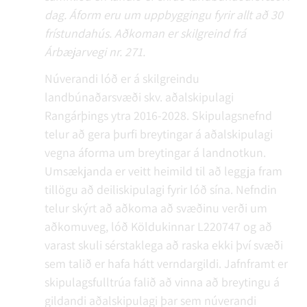
dag. Áform eru um uppbyggingu fyrir allt að 30
frístundahús. Aðkoman er skilgreind frá
Árbæjarvegi nr. 271.
Núverandi lóð er á skilgreindu
landbúnaðarsvæði skv. aðalskipulagi
Rangárþings ytra 2016-2028. Skipulagsnefnd
telur að gera þurfi breytingar á aðalskipulagi
vegna áforma um breytingar á landnotkun.
Umsækjanda er veitt heimild til að leggja fram
tillögu að deiliskipulagi fyrir lóð sína. Nefndin
telur skýrt að aðkoma að svæðinu verði um
aðkomuveg, lóð Köldukinnar L220747 og að
varast skuli sérstaklega að raska ekki því svæði
sem talið er hafa hátt verndargildi. Jafnframt er
skipulagsfulltrúa falið að vinna að breytingu á
gildandi aðalskipulagi þar sem núverandi