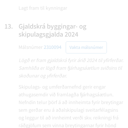
Lagt fram til kynningar
13.
Gjaldskrá byggingar- og
skipulagsgjalda 2024
Málsnúmer
2310094
Vakta málsnúmer
Lögð er fram gjaldskrá fyrir árið 2024 til yfirferðar.
Samhliða er lögð fram fjárhagsáætlun sviðsins til
skoðunar og yfirferðar.
Skipulags- og umferðarnefnd gerir engar
athugasemdir við framlagða fjárhagsáætlun.
Nefndin telur þörf á að innheimta fyrir breytingar
sem gerðar eru á aðalskipulagi sveitarfélagsins
og leggur til að innheimt verði skv. reikningi frá
ráðgjöfum sem vinna breytingarnar fyrir hönd