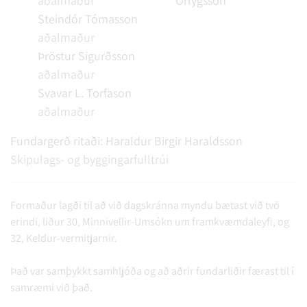
aðalmaður
Örlygsson
Steindór Tómasson
aðalmaður
Þröstur Sigurðsson
aðalmaður
Svavar L. Torfason
aðalmaður
Fundargerð ritaði:
Haraldur Birgir Haraldsson
Skipulags- og byggingarfulltrúi
Formaður lagði til að við dagskránna myndu bætast við tvö
erindi, liður 30, Minnivellir-Umsókn um framkvæmdaleyfi, og
32, Keldur-vermitjarnir.
Það var samþykkt samhljóða og að aðrir fundarliðir færast til í
samræmi við það.