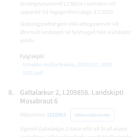
landeignanúmerið L236614 í samræmi við
uppdrátt frá Vegagerðinni dags. 5.7.2023.
Skipulagsnefnd gerir ekki athugasemdir við
áformuð landskipti né fyrirhugað heiti á útskiptri
spildu.
Fylgiskjöl:
Umsókn Heiðarbrekka_20231011_0001
(002).pdf
8.
Galtalækur 2, L209858. Landskipti
Mosabraut 6
Málsnúmer
2310063
Vakta málsnúmer
Eigandi Galtalækjar 2 óskar eftir að fá að skipta
úr jörðinni, lóð úr skipulögðu svæði Heiðarlanda.