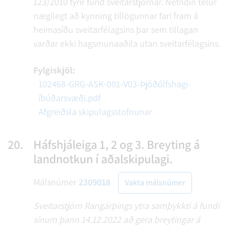
123/2010 fyrir fund sveitarstjórnar. Nefndin telur
nægilegt að kynning tillögunnar fari fram á
heimasíðu sveitarfélagsins þar sem tillagan
varðar ekki hagsmunaaðila utan sveitarfélagsins.
Fylgiskjöl:
102468-GRG-ASK-001-V03-Þjóðólfshagi-
íbúðarsvæði.pdf
Afgreiðsla skipulagsstofnunar
20.
Háfshjáleiga 1, 2 og 3. Breyting á
landnotkun í aðalskipulagi.
Málsnúmer
2309018
Vakta málsnúmer
Sveitarstjórn Rangárþings ytra samþykkti á fundi
sínum þann 14.12.2022 að gera breytingar á