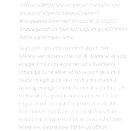
Háfs og Háfshjáleigu og geti því ekki talist eign
núverandi eiganda nema að hluta til.
Athugasemd barst með tölvupósti 10.10.2023.
Skipulagsstofnun heimilaði auglýsingu eftir minni
háttar lagfæringar í texta.
Skipulags- og umferðarnefnd vísar til fyrri
bókana vegna sama máls og vill árétta að ef uppi
er ágreiningur um eignarrétt að viðkomandi
lóðum þá þurfa aðilar að leysa hann sín á milli.
Sveitarfélagið getur ekki verið úrskurðaraðili í
þeim ágreiningi. Nefndin telur ekki ástæðu til að
stöðva skipulagsmálin sem komin eru í ferli en
leggur til við sveitarstjórn að óskað verði álits
lögmanns sveitarfélagsins til aðstoðar við að
svara þeim athugasemdum sem um málið hafa
borist svo komast megi hjá frekari töfum í