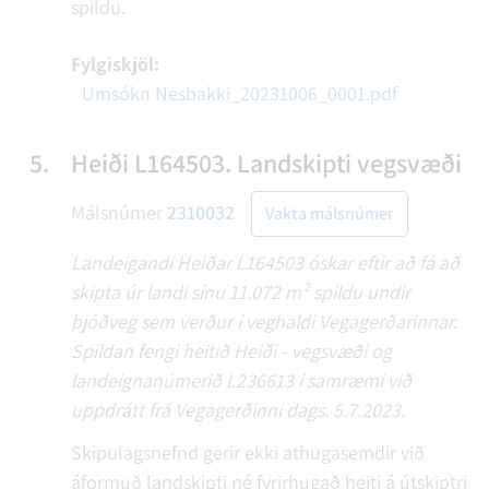
spildu.
Fylgiskjöl:
Umsókn Nesbakki_20231006_0001.pdf
5.
Heiði L164503. Landskipti vegsvæði
Málsnúmer
2310032
Vakta málsnúmer
Landeigandi Heiðar L164503 óskar eftir að fá að
skipta úr landi sínu 11.072 m² spildu undir
þjóðveg sem verður í veghaldi Vegagerðarinnar.
Spildan fengi heitið Heiði - vegsvæði og
landeignanúmerið L236613 í samræmi við
uppdrátt frá Vegagerðinni dags. 5.7.2023.
Skipulagsnefnd gerir ekki athugasemdir við
áformuð landskipti né fyrirhugað heiti á útskiptri