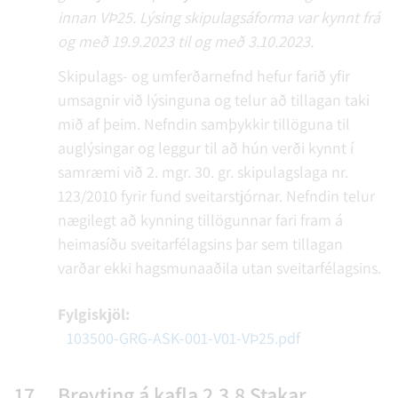
innan VÞ25. Lýsing skipulagsáforma var kynnt frá
og með 19.9.2023 til og með 3.10.2023.
Skipulags- og umferðarnefnd hefur farið yfir
umsagnir við lýsinguna og telur að tillagan taki
mið af þeim. Nefndin samþykkir tillöguna til
auglýsingar og leggur til að hún verði kynnt í
samræmi við 2. mgr. 30. gr. skipulagslaga nr.
123/2010 fyrir fund sveitarstjórnar. Nefndin telur
nægilegt að kynning tillögunnar fari fram á
heimasíðu sveitarfélagsins þar sem tillagan
varðar ekki hagsmunaaðila utan sveitarfélagsins.
Fylgiskjöl:
103500-GRG-ASK-001-V01-VÞ25.pdf
17.
Breyting á kafla 2.3.8 Stakar