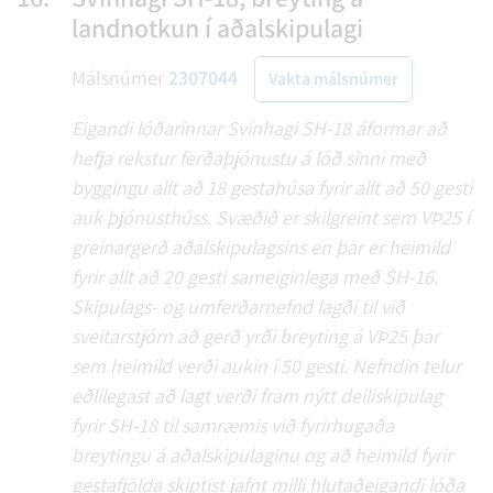
landnotkun í aðalskipulagi
Málsnúmer
2307044
Vakta málsnúmer
Eigandi lóðarinnar Svínhagi SH-18 áformar að
hefja rekstur ferðaþjónustu á lóð sinni með
byggingu allt að 18 gestahúsa fyrir allt að 50 gesti
auk þjónusthúss. Svæðið er skilgreint sem VÞ25 í
greinargerð aðalskipulagsins en þar er heimild
fyrir allt að 20 gesti sameiginlega með SH-16.
Skipulags- og umferðarnefnd lagði til við
sveitarstjórn að gerð yrði breyting á VÞ25 þar
sem heimild verði aukin í 50 gesti. Nefndin telur
eðlilegast að lagt verði fram nýtt deiliskipulag
fyrir SH-18 til samræmis við fyrirhugaða
breytingu á aðalskipulaginu og að heimild fyrir
gestafjölda skiptist jafnt milli hlutaðeigandi lóða