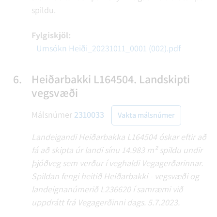
spildu.
Fylgiskjöl:
Umsókn Heiði_20231011_0001 (002).pdf
6.
Heiðarbakki L164504. Landskipti
vegsvæði
Málsnúmer
2310033
Vakta málsnúmer
Landeigandi Heiðarbakka L164504 óskar eftir að
fá að skipta úr landi sínu 14.983 m² spildu undir
þjóðveg sem verður í veghaldi Vegagerðarinnar.
Spildan fengi heitið Heiðarbakki - vegsvæði og
landeignanúmerið L236620 í samræmi við
uppdrátt frá Vegagerðinni dags. 5.7.2023.