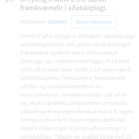
framkvæmdir í aðalskiplagi.
Málsnúmer
2304068
Vakta málsnúmer
Unnið er að breytingu á skilmálum í aðalskipulagi
sveitarfélagsins þar sem gerðar verða breytingar
á skilmálum varðandi stakar framkvæmdir.
Skipulags- og umferðarnefnd leggur til að bætt
verði við þessum texta í kafla 2.3.8 í greinargerð
aðalskipulagsins: Tímabundnar framkvæmdir,
eftirlits- og rannsóknarstarfsemi s.s.
tilraunaborholur, rannsóknamöstur (allt að 80
m), skoðun jarðefna, tímabundnar vinnubúðir,
aðstaða verktaka vegna framkvæmda o.fl. Vegna
birtinga á efni á fyrri stigum málsins þótti ekki
ástæða til kynningar á lýsingu eða kynningu á
vinnslutillögu. Tillagan var auglýst frá og með 21.