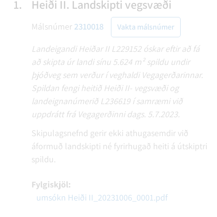
1.
Heiði II. Landskipti vegsvæði
Málsnúmer
2310018
Vakta málsnúmer
Landeigandi Heiðar II L229152 óskar eftir að fá
að skipta úr landi sínu 5.624 m² spildu undir
þjóðveg sem verður í veghaldi Vegagerðarinnar.
Spildan fengi heitið Heiði II- vegsvæði og
landeignanúmerið L236619 í samræmi við
uppdrátt frá Vegagerðinni dags. 5.7.2023.
Skipulagsnefnd gerir ekki athugasemdir við
áformuð landskipti né fyrirhugað heiti á útskiptri
spildu.
Fylgiskjöl:
umsókn Heiði II_20231006_0001.pdf