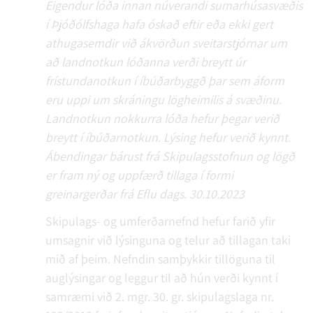
Eigendur lóða innan núverandi sumarhúsasvæðis
í Þjóðólfshaga hafa óskað eftir eða ekki gert
athugasemdir við ákvörðun sveitarstjórnar um
að landnotkun lóðanna verði breytt úr
frístundanotkun í íbúðarbyggð þar sem áform
eru uppi um skráningu lögheimilis á svæðinu.
Landnotkun nokkurra lóða hefur þegar verið
breytt í íbúðarnotkun. Lýsing hefur verið kynnt.
Ábendingar bárust frá Skipulagsstofnun og lögð
er fram ný og uppfærð tillaga í formi
greinargerðar frá Eflu dags. 30.10.2023
Skipulags- og umferðarnefnd hefur farið yfir
umsagnir við lýsinguna og telur að tillagan taki
mið af þeim. Nefndin samþykkir tillöguna til
auglýsingar og leggur til að hún verði kynnt í
samræmi við 2. mgr. 30. gr. skipulagslaga nr.