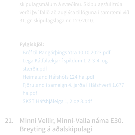
skipulagsmálum á svæðinu. Skipulagsfulltrúa
verði því falið að auglýsa tillöguna í samræmi við
31. gr. skipulagslaga nr. 123/2010.
Fylgiskjöl:
Bréf til Rangárþings Ytra 10.10.2023.pdf
Lega Kálfalækjar í spildum 1-2-3-4. og
stærðir.pdf
Heimaland Háfshóls 124 ha..pdf
Fjöruland í sameign 4. jarða í Háfshverfi 1.677
ha.pdf
SKST Háfshjáleiga 1, 2 og 3.pdf
21.
Minni Vellir, Minni-Valla náma E30.
Breyting á aðalskipulagi