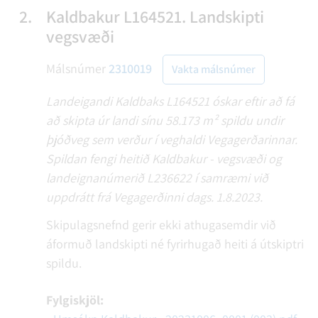
2.
Kaldbakur L164521. Landskipti
vegsvæði
Málsnúmer
2310019
Vakta málsnúmer
Landeigandi Kaldbaks L164521 óskar eftir að fá
að skipta úr landi sínu 58.173 m² spildu undir
þjóðveg sem verður í veghaldi Vegagerðarinnar.
Spildan fengi heitið Kaldbakur - vegsvæði og
landeignanúmerið L236622 í samræmi við
uppdrátt frá Vegagerðinni dags. 1.8.2023.
Skipulagsnefnd gerir ekki athugasemdir við
áformuð landskipti né fyrirhugað heiti á útskiptri
spildu.
Fylgiskjöl: