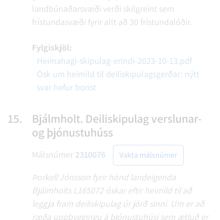
landbúnaðarsvæði verði skilgreint sem
frístundasvæði fyrir allt að 30 frístundalóðir.
Fylgiskjöl:
Heimahagi-skipulag-erindi-2023-10-13.pdf
Ósk um heimild til deiliskipulagsgerðar: nýtt
svar hefur borist
15.
Bjálmholt. Deiliskipulag verslunar-
og þjónustuhúss
Málsnúmer
2310076
Vakta málsnúmer
Þorkell Jónsson fyrir hönd landeigenda
Bjálmholts L165072 óskar eftir heimild til að
leggja fram deiliskipulag úr jörð sinni. Um er að
ræða uppbyggingu á þjónustuhúsi sem ætluð er