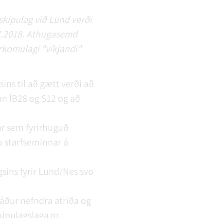
skipulag við Lund verði
8.7.2018. Athugasemd
irkomulagi "víkjandi"
ins til að gætt verði að
inn ÍB28 og S12 og að
ar sem fyrirhuguð
u starfseminnar á
gsins fyrir Lund/Nes svo
l áður nefndra atriða og
kipulagslaga nr.