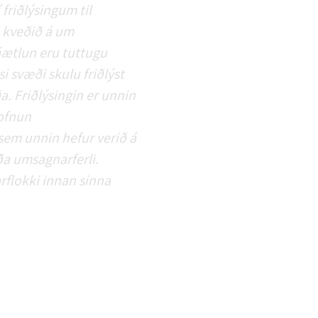
 friðlýsingum til
a kveðið á um
áætlun eru tuttugu
i svæði skulu friðlýst
a. Friðlýsingin er unnin
ofnun
sem unnin hefur verið á
ða umsagnarferli.
rflokki innan sinna