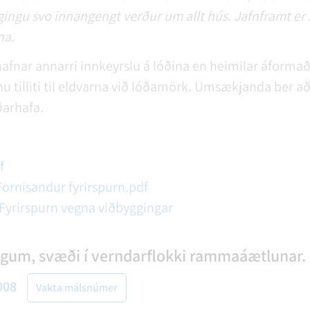
ggingu svo innangengt verður um allt hús. Jafnframt er
na.
afnar annarri innkeyrslu á lóðina en heimilar áform
nu tilliti til eldvarna við lóðamörk. Umsækjanda ber 
ðarhafa.
f
ornisandur fyrirspurn.pdf
 Fyrirspurn vegna viðbyggingar
singum, svæði í verndarflokki rammaáætlunar.
008
Vakta málsnúmer