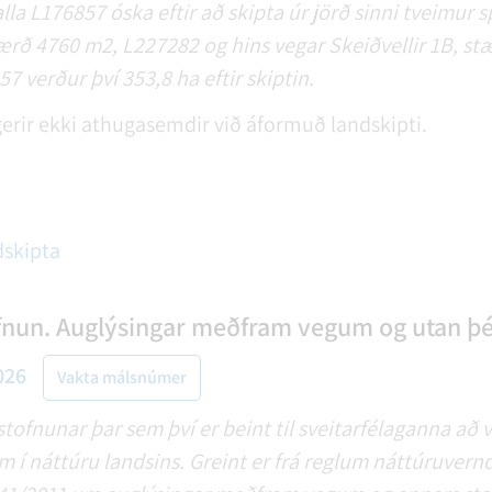
la L176857 óska eftir að skipta úr jörð sinni tveimur 
tærð 4760 m2, L227282 og hins vegar Skeiðvellir 1B, s
57 verður því 353,8 ha eftir skiptin.
erir ekki athugasemdir við áformuð landskipti.
dskipta
nun. Auglýsingar meðfram vegum og utan þé
026
Vakta málsnúmer
tofnunar þar sem því er beint til sveitarfélaganna að v
 í náttúru landsins. Greint er frá reglum náttúruvern