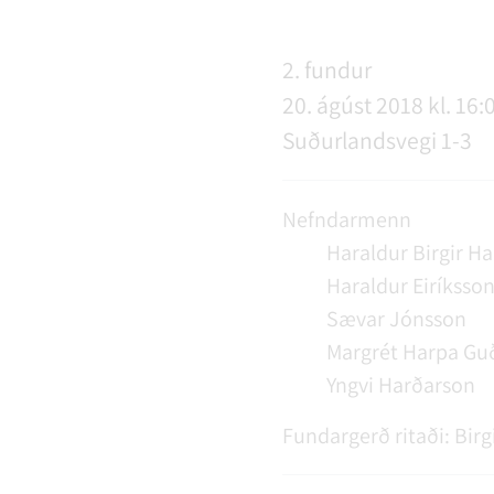
NÝIR ÍBÚAR
FERÐAÞJÓNUSTA
SAMSTARFSVERKEFNI
ÞJÓNUSTUMIÐSTÖÐ
FÉL
VER
VEI
2. fundur
20. ágúst 2018 kl. 16:
MENNING
STARFSFÓLK RANGÁRÞINGS YTRA
Suðurlandsvegi 1-3
Nefndarmenn
Haraldur Birgir H
Haraldur Eiríksso
Sævar Jónsson
Margrét Harpa Guð
Yngvi Harðarson
Fundargerð ritaði:
Birg