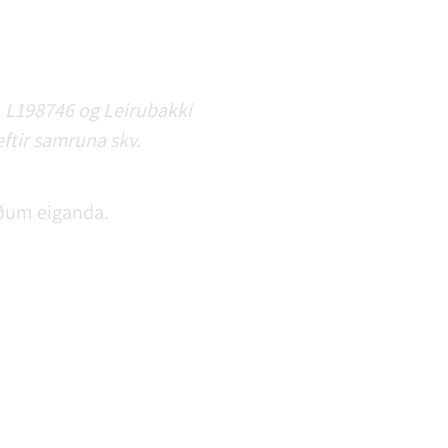
n, L198746 og Leirubakki
ftir samruna skv.
óðum eiganda.