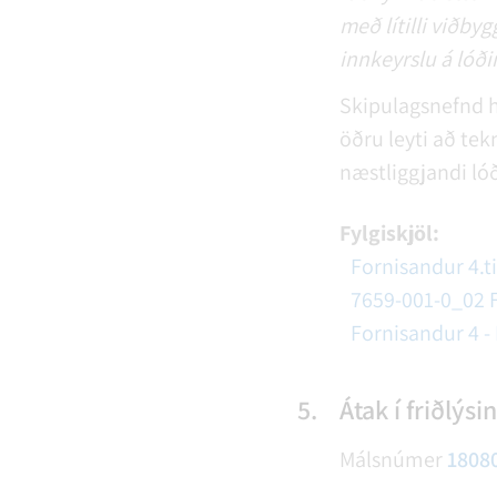
með lítilli viðby
innkeyrslu á lóði
Skipulagsnefnd h
öðru leyti að tek
næstliggjandi ló
Fylgiskjöl:
Fornisandur 4.ti
7659-001-0_02 F
Fornisandur 4 -
5.
Átak í friðlý
Málsnúmer
1808