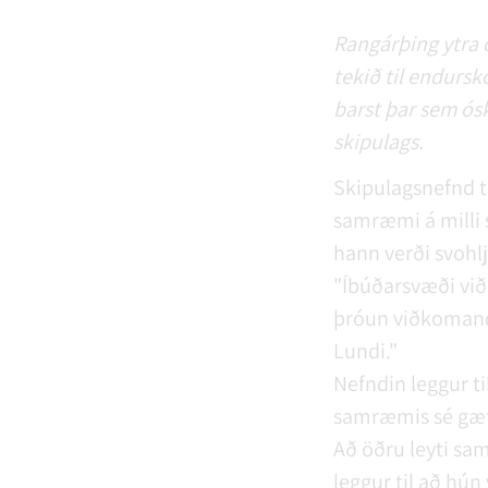
Rangárþing ytra o
tekið til endursk
barst þar sem ósk
skipulags.
Skipulagsnefnd te
samræmi á milli s
hann verði svohl
"Íbúðarsvæði við
þróun viðkomandi
Lundi."
Nefndin leggur ti
samræmis sé gæt
Að öðru leyti sam
leggur til að hún 