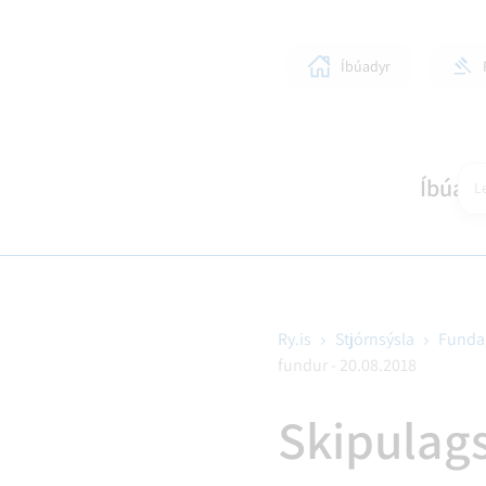
Íbúadyr
Íbúar
Le
Ry.is
Stjórnsýsla
Funda
fundur - 20.08.2018
SKÓLAR OG BÖRN
LÍFIÐ Í RANGÁRÞINGI YTRA
STJÓRNKERFI
SKIPULAGSMÁL
HEIM
SUN
BYG
Skipulag