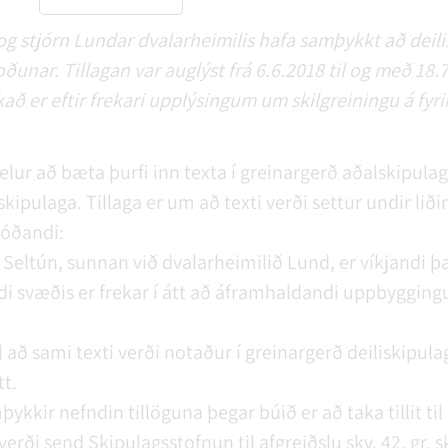
g stjórn Lundar dvalarheimilis hafa samþykkt að deili
oðunar. Tillagan var auglýst frá 6.6.2018 til og með 1
að er eftir frekari upplýsingum um skilgreiningu á fyr
lur að bæta þurfi inn texta í greinargerð aðalskipulags
kipulaga. Tillaga er um að texti verði settur undir lið
jóðandi:
 Seltún, sunnan við dvalarheimilið Lund, er víkjandi þ
 svæðis er frekar í átt að áframhaldandi uppbygging
l að sami texti verði notaður í greinargerð deiliskipula
t.
þykkir nefndin tillöguna þegar búið er að taka tillit ti
verði send Skipulagsstofnun til afgreiðslu skv. 42. gr. s