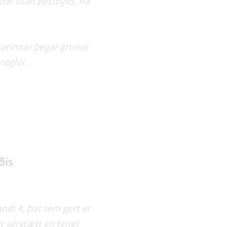
ar utan þéttbýlis. Þá
narinnar þegar grunur
reglur.
ðis
ndi 4, þar sem gert er
r sérstætt en tengt