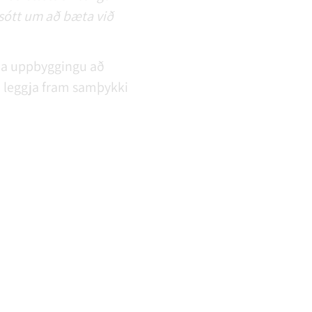
 sótt um að bæta við
aða uppbyggingu að
að leggja fram samþykki