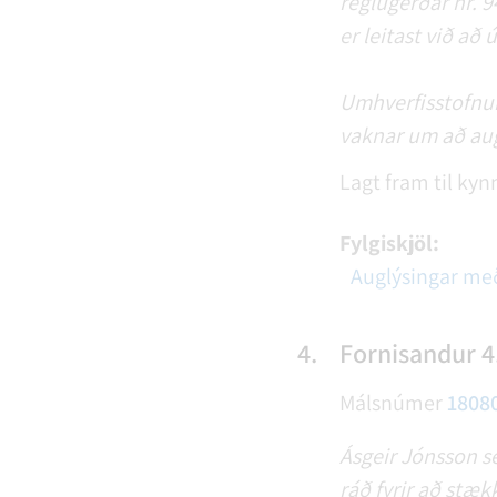
reglugerðar nr. 
er leitast við að 
Umhverfisstofnum 
vaknar um að augl
Lagt fram til kyn
Fylgiskjöl:
Auglýsingar með
4.
Fornisandur 4
Málsnúmer
1808
Ásgeir Jónsson se
ráð fyrir að stæk