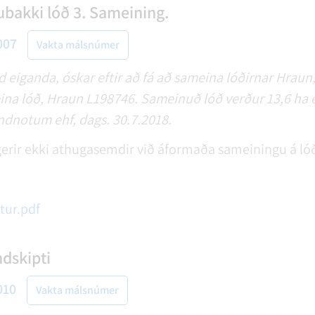
ubakki lóð 3. Sameining.
007
Vakta málsnúmer
nd eiganda, óskar eftir að fá að sameina lóðirnar Hrau
eina lóð, Hraun L198746. Sameinuð lóð verður 13,6 ha e
ndnotum ehf, dags. 30.7.2018.
erir ekki athugasemdir við áformaða sameiningu á l
tur.pdf
ndskipti
010
Vakta málsnúmer