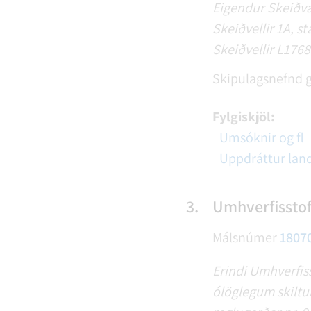
Eigendur Skeiðval
Skeiðvellir 1A, s
Skeiðvellir L1768
Skipulagsnefnd g
Fylgiskjöl:
Umsóknir og fl
Uppdráttur lan
3.
Umhverfisstof
Málsnúmer
1807
Erindi Umhverfiss
ólöglegum skiltum