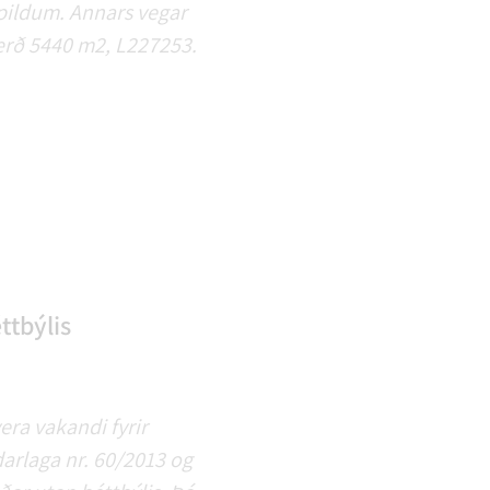
spildum. Annars vegar
tærð 5440 m2, L227253.
ttbýlis
era vakandi fyrir
darlaga nr. 60/2013 og