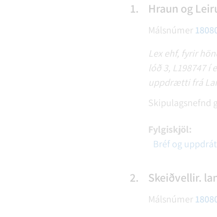
1.
Hraun og Leir
Málsnúmer
1808
Lex ehf, fyrir hö
lóð 3, L198747 í 
uppdrætti frá La
Skipulagsnefnd g
Fylgiskjöl:
Bréf og uppdrát
2.
Skeiðvellir. la
Málsnúmer
1808