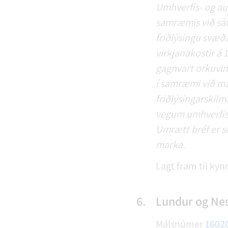
Umhverfis- og auðl
samræmis við sát
friðlýsingu svæð
virkjanakostir á 
gagnvart orkuvinn
í samræmi við m
friðlýsingarskil
vegum umhverfis-
Umrætt bréf er se
marka.
Lagt fram til kyn
6.
Lundur og Nes.
Málsnúmer
1602