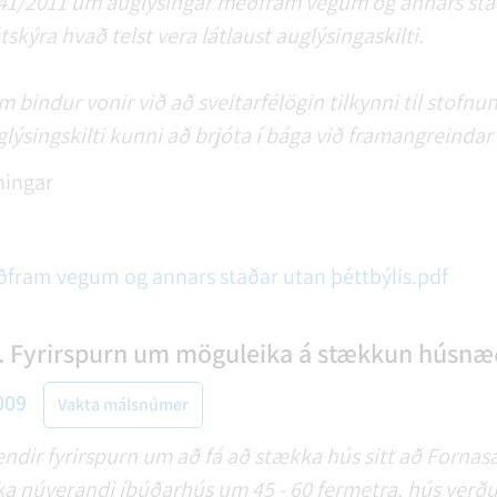
941/2011 um auglýsingar meðfram vegum og annars stað
útskýra hvað telst vera látlaust auglýsingaskilti.
bindur vonir við að sveitarfélögin tilkynni til stofnu
ýsingskilti kunni að brjóta í bága við framangreindar 
ningar
fram vegum og annars staðar utan þéttbýlis.pdf
. Fyrirspurn um möguleika á stækkun húsnæ
009
Vakta málsnúmer
ndir fyrirspurn um að fá að stækka hús sitt að Fornasa
ka núverandi íbúðarhús um 45 - 60 fermetra, hús verðu