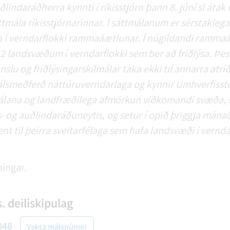
indaráðherra kynnti í ríkisstjórn þann 8. júní sl átak í
tmála ríkisstjórnarinnar. Í sáttmálanum er sérstakleg
a í verndarflokki rammaáætlunar. Í núgildandi ramma
12 landsvæðum í verndarflokki sem ber að friðlýsa. Þess
slu og friðlýsingarskilmálar taka ekki til annarra atrið
álsmeðferð náttúruverndarlaga og kynnir Umhverfisst
málana og landfræðilega afmörkun viðkomandi svæða, 
 og auðlindaráðuneytis, og setur í opið þriggja mána
nt til þeirra sveitarfélaga sem hafa landsvæði í vernda
ningar.
 deiliskipulag
048
Vakta málsnúmer