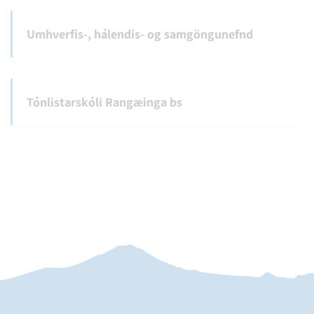
Umhverfis-, hálendis- og samgöngunefnd
Tónlistarskóli Rangæinga bs