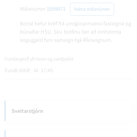
Málsnúmer
1509071
Vakta málsnúmer
Borist hefur bréf frá umsjónarmanni fasteigna og
búnaðar HSU. Skv. bréfinu ber að innheimta
leigugjald fyrir sameign hjá Ríkiseignum.
Fundargerð yfirlesin og samþykkt
Fundi slitið - kl. 17:45.
Sveitarstjórn