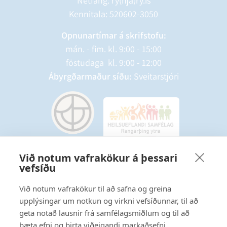
Netfang: ry(hjá)ry.is
Kennitala: 520602-3050
Opnunartímar á skrifstofu:
mán. - fim. kl. 9:00 - 15:00
föstudaga kl. 9:00 - 12:00
Ábyrgðarmaður síðu:
Sveitarstjóri
Við notum vafrakökur á þessari
vefsíðu
Starfsmannavefur
Hafðu samband
Við notum vafrakökur til að safna og greina
upplýsingar um notkun og virkni vefsíðunnar, til að
Ritstjórnarstefna
geta notað lausnir frá samfélagsmiðlum og til að
bæta efni og birta viðeigandi markaðsefni.