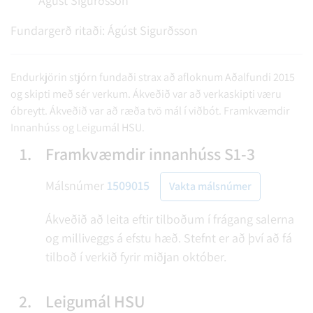
Ágúst Sigurðsson
Fundargerð ritaði:
Ágúst Sigurðsson
Endurkjörin stjórn fundaði strax að afloknum Aðalfundi 2015
og skipti með sér verkum. Ákveðið var að verkaskipti væru
óbreytt. Ákveðið var að ræða tvö mál í viðbót. Framkvæmdir
Innanhúss og Leigumál HSU.
1.
Framkvæmdir innanhúss S1-3
Málsnúmer
1509015
Vakta málsnúmer
Ákveðið að leita eftir tilboðum í frágang salerna
og milliveggs á efstu hæð. Stefnt er að því að fá
tilboð í verkið fyrir miðjan október.
2.
Leigumál HSU