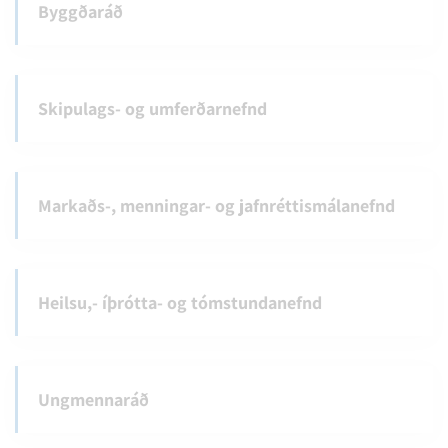
Byggðaráð
Skipulags- og umferðarnefnd
Markaðs-, menningar- og jafnréttismálanefnd
Heilsu,- íþrótta- og tómstundanefnd
Ungmennaráð