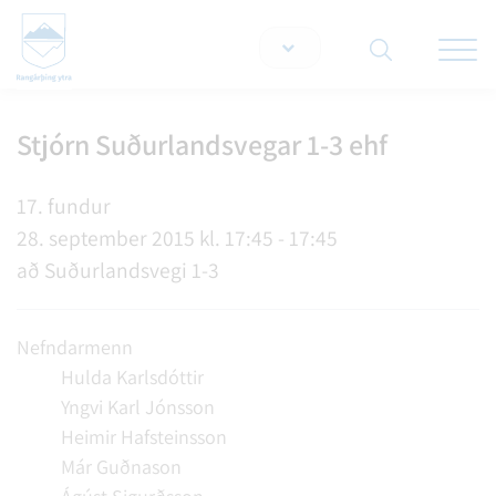
Opna/lo
snjallt
Stjórn Suðurlandsvegar 1-3 ehf
Leita á vef
17. fundur
28. september 2015 kl. 17:45 - 17:45
að Suðurlandsvegi 1-3
Nefndarmenn
Hulda Karlsdóttir
Yngvi Karl Jónsson
Heimir Hafsteinsson
Már Guðnason