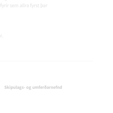
yrir sem allra fyrst þar
r.
Skipulags- og umferðarnefnd