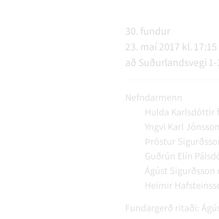
NÝIR ÍBÚAR
FERÐAÞJÓNUSTA
SAMSTARFSVERKEFNI
ÞJÓNUSTUMIÐSTÖÐ
FÉL
VER
VEI
30. fundur
23. maí 2017 kl. 17:15 
MENNING
STARFSFÓLK RANGÁRÞINGS YTRA
að Suðurlandsvegi 1-
Nefndarmenn
Hulda Karlsdóttir
Yngvi Karl Jónsso
Þröstur Sigurðsso
Guðrún Elín Pálsdó
Ágúst Sigurðsson
Heimir Hafsteinss
Fundargerð ritaði:
Ágús