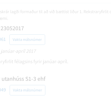
skrár lagði formaður til að við bættist liður 1. Rekstraryfirli
ræmi.
t 23052017
061
Vakta málsnúmer
 janúar-apríl 2017
yfirlit félagsins fyrir janúar-apríl.
utanhúss S1-3 ehf
049
Vakta málsnúmer