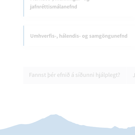
jafnréttismálanefnd
Umhverfis-, hálendis- og samgöngunefnd
Fannst þér efnið á síðunni hjálplegt?