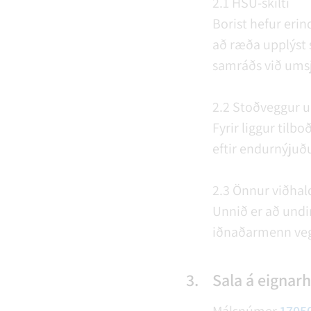
2.1 HSU-skilti
Borist hefur eri
að ræða upplýst 
samráðs við umsj
2.2 Stoðveggur u
Fyrir liggur tilb
eftir endurnýjuð
2.3 Önnur viðhal
Unnið er að undi
iðnaðarmenn veg
3.
Sala á eignarh