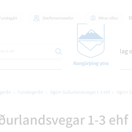
S
Fundagátt
Starfsmannavefur
Mínar síður
Mannlíf
Stjórnsýsla
Skipulag 
ita á vef
gerðir
Fundargerðir
Stjórn Suðurlandsvegar 1-3 ehf
Stjórn S
ILI OG FJÖLSKYLDUR
DLAUGAR OG ÍÞRÓTTAHÚS
GINGAMÁL
FJÁRMÁL OG SKÝRSLUR
60+ OG ÞJÓNUSTA VIÐ AL
EYÐUBLÖÐ OG UMSÓKNI
ÍÞRÓTTIR OG TÓMSTU
BYGGÐASAMLÖG
ðurlandsvegar 1-3 ehf