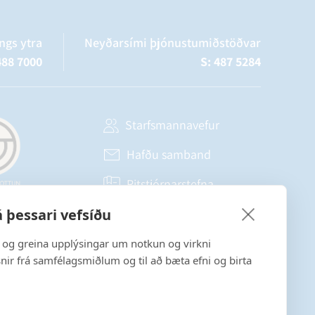
ngs ytra
Neyðarsími þjónustumiðstöðvar
488 7000
S: 487 5284
Starfsmannavefur
Hafðu samband
Ritstjórnarstefna
 þessari vefsíðu
Fylgstu með á Facebook
a og greina upplýsingar um notkun og virkni
snir frá samfélagsmiðlum og til að bæta efni og birta