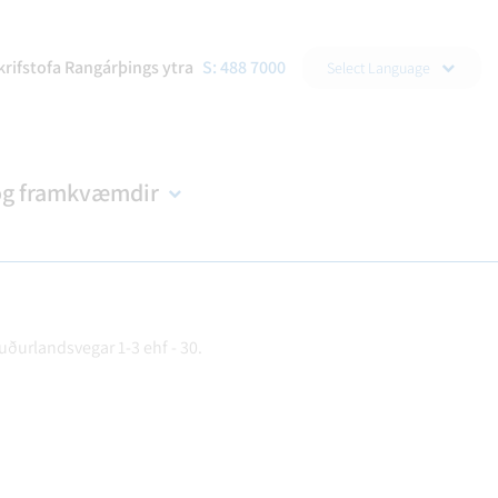
▼
krifstofa Rangárþings ytra
S: 488 7000
Select Language
og framkvæmdir
uðurlandsvegar 1-3 ehf - 30.
DRAÐA
R
NDIR
KORTASJÁ
BÚKOLLA
EYÐUBLÖÐ OG UMSÓKNIR
B-HLUTA FYRIRTÆKI