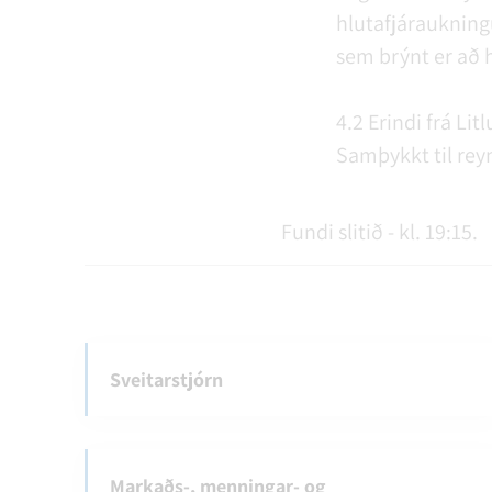
hlutafjáraukningu
sem brýnt er að h
4.2 Erindi frá Li
Samþykkt til reyn
Fundi slitið - kl. 19:15.
Sveitarstjórn
Markaðs-, menningar- og