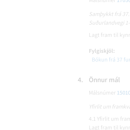
Málsnúmer
1705
Samþykkt frá 37. 
Suðurlandvegi 1-3
Lagt fram til kyn
Fylgiskjöl:
Bókun frá 37 fu
4.
Önnur mál
Málsnúmer
1501
Yfirlit um framk
4.1 Yfirlit um f
Lagt fram til kyn