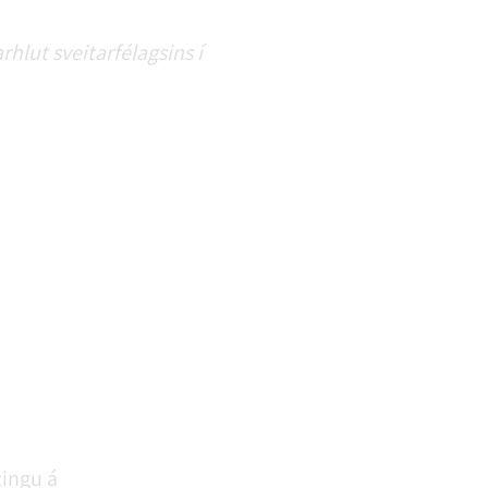
hlut sveitarfélagsins í
tingu á