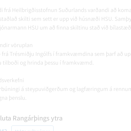
ndi frá Heilbrigðisstofnun Suðurlands varðandi að ko
staðlað skilti sem sett er upp við húsnæði HSU. Samþyk
ónarmann HSU um að finna skiltinu stað við bílastæð
ndir vöruplan
oð frá Trésmiðju Ingólfs í framkvæmdina sem þarf að u
u tilboði og hrinda þessu í framkvæmd.
dsverkefni
rbúningi á steypuviðgerðum og lagfæringum á rennum og
na þenslu.
luta Rangárþings ytra