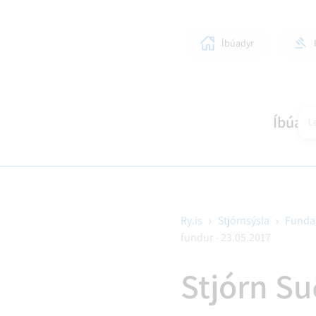
Íbúadyr
Íbúar
Le
Ry.is
Stjórnsýsla
Funda
fundur - 23.05.2017
SKÓLAR OG BÖRN
LÍFIÐ Í RANGÁRÞINGI YTRA
STJÓRNKERFI
SKIPULAGSMÁL
HEIM
SUN
BYG
Stjórn Su