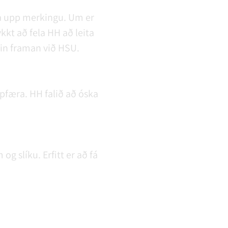
ma upp merkingu. Um er
kt að fela HH að leita
in framan við HSU.
ppfæra. HH falið að óska
 slíku. Erfitt er að fá