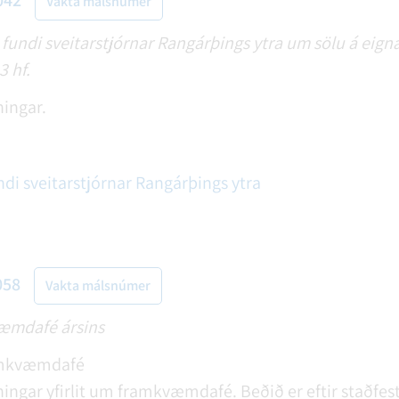
042
Vakta málsnúmer
fundi sveitarstjórnar Rangárþings ytra um sölu á eignar
 hf.
ningar.
ndi sveitarstjórnar Rangárþings ytra
058
Vakta málsnúmer
væmdafé ársins
ramkvæmdafé
ningar yfirlit um framkvæmdafé. Beðið er eftir staðfes