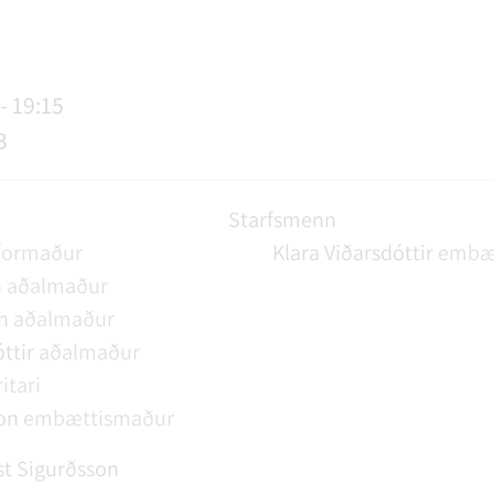
AGSÞJÓNUSTA
SLUN OG ÞJÓNUSTA
TUR
FUNDAGERÐIR
LAUS STÖRF
SORPHIRÐA
ÚTIVIST OG HEILSA
FUNDARSALIR
- 19:15
3
Starfsmenn
formaður
Klara Viðarsdóttir
embæ
n
aðalmaður
n
aðalmaður
ttir
aðalmaður
ritari
on
embættismaður
t Sigurðsson