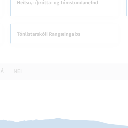
Heilsu,- íþrótta- og tómstundanefnd
Tónlistarskóli Rangæinga bs
JÁ
NEI