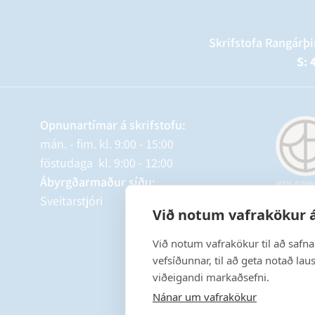
Skrifstofa Rangárþi
S: 
Opnunartímar á skrifstofu:
mán. - fim. kl. 9:00 - 15:00
föstudaga kl. 9:00 - 12:00
Ábyrgðarmaður síðu:
Sveitarstjóri
Við notum vafrakökur á
Við notum vafrakökur til að safn
vefsíðunnar, til að geta notað lau
viðeigandi markaðsefni.
Nánar um vafrakökur