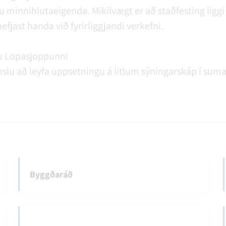
 minnihlutaeigenda. Mikilvægt er að staðfesting liggi f
efjast handa við fyrirliggjandi verkefni.
tlu Lopasjoppunni
slu að leyfa uppsetningu á litlum sýningarskáp í suma
Byggðaráð