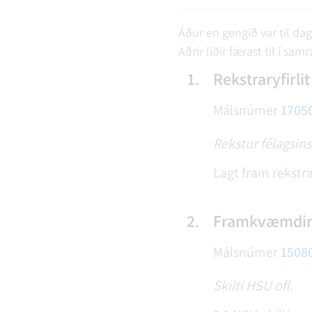
Áður en gengið var til dag
Aðrir liðir færast til í sam
1.
Rekstraryfirli
Málsnúmer
1705
Rekstur félagsins
Lagt fram rekstrar
2.
Framkvæmdir 
Málsnúmer
1508
Skilti HSU ofl.