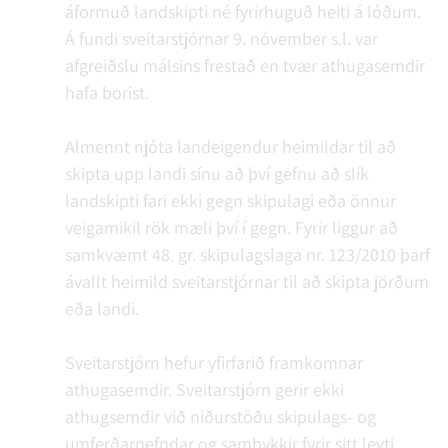
áformuð landskipti né fyrirhuguð heiti á lóðum.
Á fundi sveitarstjórnar 9. nóvember s.l. var
afgreiðslu málsins frestað en tvær athugasemdir
hafa borist.
Almennt njóta landeigendur heimildar til að
skipta upp landi sínu að því gefnu að slík
landskipti fari ekki gegn skipulagi eða önnur
veigamikil rök mæli því í gegn. Fyrir liggur að
samkvæmt 48. gr. skipulagslaga nr. 123/2010 þarf
ávallt heimild sveitarstjórnar til að skipta jörðum
eða landi.
Sveitarstjórn hefur yfirfarið framkomnar
athugasemdir. Sveitarstjórn gerir ekki
athugsemdir við niðurstöðu skipulags- og
umferðarnefndar og samþykkir fyrir sitt leyti