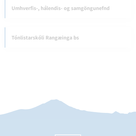
Umhverfis-, hálendis- og samgöngunefnd
Tónlistarskóli Rangæinga bs