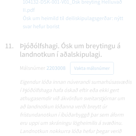
104132-DSK-001-V01_Dsk breyting Helluvað
II.pdf
Ósk um heimild til deiliskipulagsgerðar: nýtt
svar hefur borist
11.
Þjóðólfshagi. Ósk um breytingu á
landnotkun í aðalskipulagi.
Málsnúmer
2203008
Vakta málsnúmer
Eigendur lóða innan núverandi sumarhúsasvæðis
í Þjóðólfshaga hafa óskað eftir eða ekki gert
athugasemdir við ákvörðun sveitarstjórnar um
að landnotkun lóðanna verði breytt úr
frístundanotkun í íbúðarbyggð þar sem áform
eru uppi um skráningu lögheimilis á svæðinu.
Landnotkun nokkurra lóða hefur þegar verið