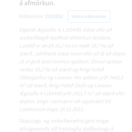
á afmörkun.
Málsnúmer
2312052
Vakta málsnúmer
Eigandi Ægissíðu 4, L165440, óskar eftir að
sveitarfélagið staðfesti afmörkun landsins.
Landið er skráð 10,2 ha en mælt 10,7 ha að
stærð. Jafnframt óskar hann eftir að fá að skipta
út úr jörð sinni tveimur spildum. Önnur spildan
verður 10,2 ha að stærð og fengi heitið
Obbugarður og Lxxxxxx. Hin spildan yrði 3462,5
m² að stærð, fengi heitið Skúti og Lxxxxxx.
Ægissíða 4 L165440 yrði 1921,7 m² að stærð eftir
skiptin. Gögn í samræmi við uppdrætti frá
Landnotum dags. 29.12.2023.
Skipulags- og umferðarnefnd gerir engar
athugasemdir við framlagða staðfestingu á