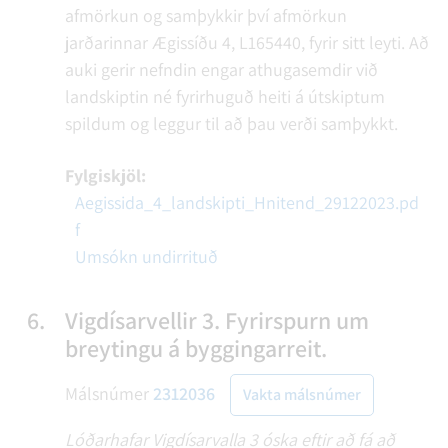
afmörkun og samþykkir því afmörkun
jarðarinnar Ægissíðu 4, L165440, fyrir sitt leyti. Að
auki gerir nefndin engar athugasemdir við
landskiptin né fyrirhuguð heiti á útskiptum
spildum og leggur til að þau verði samþykkt.
Fylgiskjöl:
Aegissida_4_landskipti_Hnitend_29122023.pd
f
Umsókn undirrituð
6.
Vigdísarvellir 3. Fyrirspurn um
breytingu á byggingarreit.
Málsnúmer
2312036
Vakta málsnúmer
Lóðarhafar Vigdísarvalla 3 óska eftir að fá að