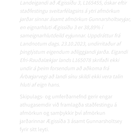
Landeigandi að Ægissíðu 3, L165455, óskar eftir
staðfestingu sveitarfélagsins á ytri afmörkun
jarðar sinnar ásamt afmörkun Gunnarsholtseyjar,
en eignarhluti Ægissíðu 3 er 38,89% í
sameignarhlutdeild eyjunnar. Uppdráttur frá
Landnotum dags. 23.10.2023, undirritaður af
þinglýstum eigendum aðliggjandi jarða. Eigandi
Efri-Rauðalækjar lands L165078 skrifaði ekki
undir á þeim forsendum að aðkoma frá
Árbæjarvegi að landi sínu skildi ekki vera talin
hluti af eign hans.
Skipulags- og umferðarnefnd gerir engar
athugasemdir við framlagða staðfestingu á
afmörkun og samþykkir því afmörkun
jarðarinnar Ægissíða 3 ásamt Gunnarsholtsey
fyrir sitt leyti.