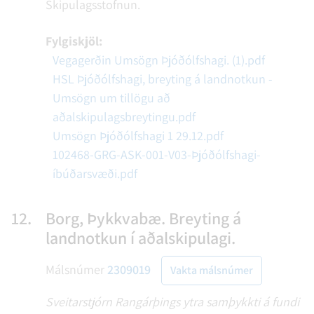
Skipulagsstofnun.
Fylgiskjöl:
Vegagerðin Umsögn Þjóðólfshagi. (1).pdf
HSL Þjóðólfshagi, breyting á landnotkun -
Umsögn um tillögu að
aðalskipulagsbreytingu.pdf
Umsögn Þjóðólfshagi 1 29.12.pdf
102468-GRG-ASK-001-V03-Þjóðólfshagi-
íbúðarsvæði.pdf
12.
Borg, Þykkvabæ. Breyting á
landnotkun í aðalskipulagi.
Málsnúmer
2309019
Vakta málsnúmer
Sveitarstjórn Rangárþings ytra samþykkti á fundi