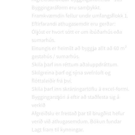
Byggingaráform eru samþykkt.
Framkvæmdin fellur undir umfangsflokk 1.
Eftirfarandi athugasemdir eru gerðar:
Óljóst er hvort sótt er um íbúðarhús eða
sumarhús.
Einungis er heimilt að byggja allt að 60 m²
gestahús / sumarhús.
Skila þarf inn réttum aðaluppdráttum.
Skilgreina þarf og sýna svefnloft og
flóttaleiðir frá því.
Skila þarf inn skráningartöflu á excel-formi.
Byggingarstjóri á eftir að staðfesta sig á
verkið
Afgreiðslu er frestað þar til brugðist hefur
verið við athugasemdum.
Bókun fundar
Lagt fram til kynningar.