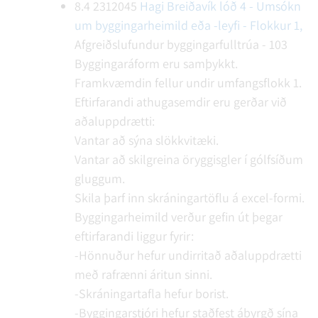
8.4
2312045
Hagi Breiðavík lóð 4 - Umsókn
um byggingarheimild eða -leyfi - Flokkur 1,
Afgreiðslufundur byggingarfulltrúa - 103
Byggingaráform eru samþykkt.
Framkvæmdin fellur undir umfangsflokk 1.
Eftirfarandi athugasemdir eru gerðar við
aðaluppdrætti:
Vantar að sýna slökkvitæki.
Vantar að skilgreina öryggisgler í gólfsíðum
gluggum.
Skila þarf inn skráningartöflu á excel-formi.
Byggingarheimild verður gefin út þegar
eftirfarandi liggur fyrir:
-Hönnuður hefur undirritað aðaluppdrætti
með rafrænni áritun sinni.
-Skráningartafla hefur borist.
-Byggingarstjóri hefur staðfest ábyrgð sína