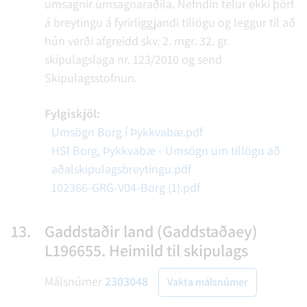
umsagnir umsagnaraðila. Nefndin telur ekki þörf
á breytingu á fyrirliggjandi tillögu og leggur til að
hún verði afgreidd skv. 2. mgr. 32. gr.
skipulagslaga nr. 123/2010 og send
Skipulagsstofnun.
Fylgiskjöl:
Umsögn Borg í Þykkvabæ.pdf
HSl Borg, Þykkvabæ - Umsögn um tillögu að
aðalskipulagsbreytingu.pdf
102366-GRG-V04-Borg (1).pdf
13.
Gaddstaðir land (Gaddstaðaey)
L196655. Heimild til skipulags
Málsnúmer
2303048
Vakta málsnúmer