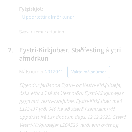
Fylgiskjöl:
Uppdrættir afmörkunar
Svavar kemur aftur inn
2.
Eystri-Kirkjubær. Staðfesting á ytri
afmörkun
Málsnúmer
2312041
Vakta málsnúmer
Eigendur jarðanna Eystri- og Vestri-Kirkjubæja,
óska eftir að fá staðfest mörk Eystri-Kirkjubæjar
gagnvart Vestri-Kirkjubæ. Eystri-Kirkjubær með
L193437 yrði 640 ha að stærð í samræmi við
uppdrátt frá Landnotum dags. 12.12.2023. Stærð
Vestri-Kirkjubæjar L164526 verði enn óviss og