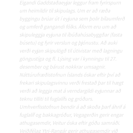
Eigandi Gaddstaðaeyjar leggur fram fyrirspurn
um heimildir til skipulags. Um er að ræða
byggingu brúar út í eyjuna sem þolir bílaumferð
og umferð gangandi fólks. Áform eru um að
skipuleggja eyjuna til íbúðahúsabyggðar (fasta
búsetu) og fyrir verslun og þjónustu. Að auki
verði eyjan skipulögð til útivistar með lagningu
göngustíga og fl. Lýsing var í kynningu til 27.
desember og bárust nokkrar umsagnir.
Náttúrufræðistofnun Íslands óskar eftir því að
frekari skipulagsvinnu verði frestað þar til hægt
verði að leggja mat á verndargildi eyjunnar að
teknu tilliti til fuglalífs og gróðurs.
Umhverfisstofnun bendir á að skoða þarf áhrif á
fuglalíf og bakkagróður, Vegagerðin gerir engar
athugasemdir, Veitur óska eftir góðu samráði.
Veiðifélag Ytri-Rangár gerir athugasemdir við