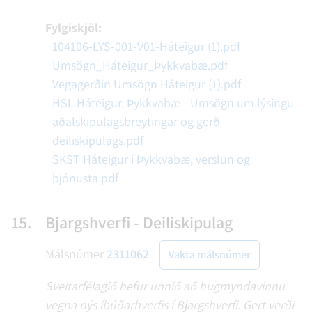
Fylgiskjöl:
104106-LYS-001-V01-Háteigur (1).pdf
Umsögn_Háteigur_Þykkvabæ.pdf
Vegagerðin Umsögn Háteigur (1).pdf
HSL Háteigur, Þykkvabæ - Umsögn um lýsingu
aðalskipulagsbreytingar og gerð
deiliskipulags.pdf
SKST Háteigur í Þykkvabæ, verslun og
þjónusta.pdf
15.
Bjargshverfi - Deiliskipulag
Málsnúmer
2311062
Vakta málsnúmer
Sveitarfélagið hefur unnið að hugmyndavinnu
vegna nýs íbúðarhverfis í Bjargshverfi. Gert verði