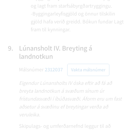
og lagt fram starfsábyrgðartryggingu.
-Byggingarleyfisgjöld og önnur tilskilin
gjöld hafa verið greidd.
Bókun fundar
Lagt
fram til kynningar.
9.
Lúnansholt IV. Breyting á
landnotkun
Málsnúmer
2312037
Vakta málsnúmer
Eigendur Lúnansholts IV óska eftir að fá að
breyta landnotkun á svæðum sínum úr
frístundasvæði í íbúðasvæði. Áform eru um fast
aðsetur á svæðinu ef breytingar verða að
veruleika.
Skipulags- og umferðarnefnd leggur til að