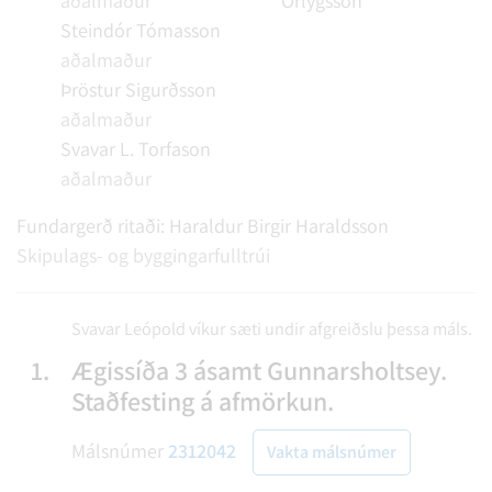
aðalmaður
Örlygsson
Steindór Tómasson
aðalmaður
Þröstur Sigurðsson
aðalmaður
Svavar L. Torfason
aðalmaður
Fundargerð ritaði:
Haraldur Birgir Haraldsson
Skipulags- og byggingarfulltrúi
Svavar Leópold víkur sæti undir afgreiðslu þessa máls.
1.
Ægissíða 3 ásamt Gunnarsholtsey.
Staðfesting á afmörkun.
Málsnúmer
2312042
Vakta málsnúmer