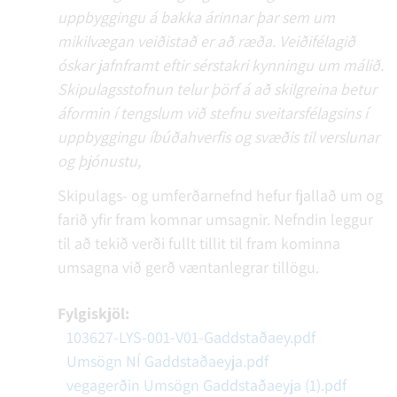
uppbyggingu á bakka árinnar þar sem um
mikilvægan veiðistað er að ræða. Veiðifélagið
óskar jafnframt eftir sérstakri kynningu um málið.
Skipulagsstofnun telur þörf á að skilgreina betur
áformin í tengslum við stefnu sveitarsfélagsins í
uppbyggingu íbúðahverfis og svæðis til verslunar
og þjónustu,
Skipulags- og umferðarnefnd hefur fjallað um og
farið yfir fram komnar umsagnir. Nefndin leggur
til að tekið verði fullt tillit til fram kominna
umsagna við gerð væntanlegrar tillögu.
Fylgiskjöl:
103627-LYS-001-V01-Gaddstaðaey.pdf
Umsögn NÍ Gaddstaðaeyja.pdf
vegagerðin Umsögn Gaddstaðaeyja (1).pdf