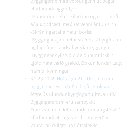
Byggingarheimild verður gefin út þegar
eftirfarandi liggur fyrir:
-Hönnuður hefur skilað inn og undirritað
aðaluppdrætti með rafrænni áritun sinni.
-Skráningartafla hefur borist.
-Byggingarstjóri hefur staðfest ábyrgð sína
og lagt fram starfsábyrgðartryggingu.
-Byggingarleyfisgjöld og önnur tilskilin
gjöld hafa verið greidd.
Bókun fundar
Lagt
fram til kynningar.
8.2
2312039
Hofstígur 21 - Umsókn um
byggingarheimild eða -leyfi - Flokkur 1,
Afgreiðslufundur byggingarfulltrúa - 103
Byggingaráform eru samþykkt.
Framkvæmdin fellur undir umfangsflokk 1.
Eftirfarandi athugasemdir eru gerðar:
Vantar að skilgreina flóttaleiðir.