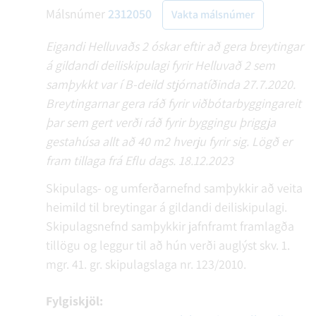
Málsnúmer
2312050
Vakta málsnúmer
Eigandi Helluvaðs 2 óskar eftir að gera breytingar
á gildandi deiliskipulagi fyrir Helluvað 2 sem
samþykkt var í B-deild stjórnatíðinda 27.7.2020.
Breytingarnar gera ráð fyrir viðbótarbyggingareit
þar sem gert verði ráð fyrir byggingu þriggja
gestahúsa allt að 40 m2 hverju fyrir sig. Lögð er
fram tillaga frá Eflu dags. 18.12.2023
Skipulags- og umferðarnefnd samþykkir að veita
heimild til breytingar á gildandi deiliskipulagi.
Skipulagsnefnd samþykkir jafnframt framlagða
tillögu og leggur til að hún verði auglýst skv. 1.
mgr. 41. gr. skipulagslaga nr. 123/2010.
Fylgiskjöl: