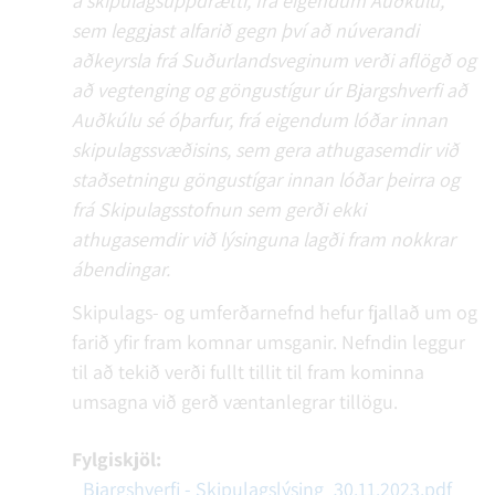
á skipulagsuppdrætti, frá eigendum Auðkúlu,
sem leggjast alfarið gegn því að núverandi
aðkeyrsla frá Suðurlandsveginum verði aflögð og
að vegtenging og göngustígur úr Bjargshverfi að
Auðkúlu sé óþarfur, frá eigendum lóðar innan
skipulagssvæðisins, sem gera athugasemdir við
staðsetningu göngustígar innan lóðar þeirra og
frá Skipulagsstofnun sem gerði ekki
athugasemdir við lýsinguna lagði fram nokkrar
ábendingar.
Skipulags- og umferðarnefnd hefur fjallað um og
farið yfir fram komnar umsganir. Nefndin leggur
til að tekið verði fullt tillit til fram kominna
umsagna við gerð væntanlegrar tillögu.
Fylgiskjöl:
Bjargshverfi - Skipulagslýsing_30.11.2023.pdf