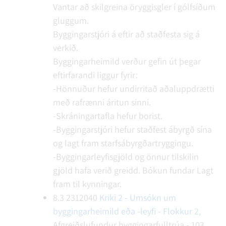
Vantar að skilgreina öryggisgler í gólfsíðum
gluggum.
Byggingarstjóri á eftir að staðfesta sig á
verkið.
Byggingarheimild verður gefin út þegar
eftirfarandi liggur fyrir:
-Hönnuður hefur undirritað aðaluppdrætti
með rafrænni áritun sinni.
-Skráningartafla hefur borist.
-Byggingarstjóri hefur staðfest ábyrgð sína
og lagt fram starfsábyrgðartryggingu.
-Byggingarleyfisgjöld og önnur tilskilin
gjöld hafa verið greidd.
Bókun fundar
Lagt
fram til kynningar.
8.3
2312040
Kriki 2 - Umsókn um
byggingarheimild eða -leyfi - Flokkur 2,
Afgreiðslufundur byggingarfulltrúa - 103