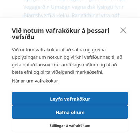
Vegagerðin Umsögn vegna dsk lýsingu fyrir
Bjargshverfi á Hellu, Rangárþingi ytra.pdf
Veitur Bjargshverfi íbúðabyggð.pdf
Við notum vafrakökur á þessari
Landsnet Bréfút_umsögn-
vefsíðu
DskBjargshverfi,Rangárþ-ytra(989-2023)(I.pdf
HSL Bjargshverfi, íbúðabyggð á Hellu -
Við notum vafrakökur til að safna og greina
upplýsingar um notkun og virkni vefsíðunnar, til að
Umsögn um DSKlýsingu.pdf
geta notað lausnir frá samfélagsmiðlum og til að
SKST Lýsing fyrir gerð deiliskipulags
bæta efni og birta viðeigandi markaðsefni.
Bjarghverfis íbúðarbyggð Rangárþing ytra.pdf
Nánar um vafrakökur
(1).crdownload.pdf
Leyfa vafrakökur
16.
Borg lóð, Þykkvabæ. Skipulagsmál
Hafna öllum
Málsnúmer
2211039
Vakta málsnúmer
Stillingar á vafrakökum
Veiðifélags Ytri-Rangár hefur lagt fram tillögu að
deiliskipulagi fyrir Borg lóð í Þykkvabæ. Samhliða