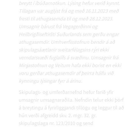
breytt í íbúðarnotkun. Lýsing hefur verið kynnt.
Tillagan var auglýst frá og með 16.11.2023 með
fresti til athugasemda til og með 28.12.2023.
Umsagnir bárust frá Vegagerðinni og
Heilbrigðiseftirliti Suðurlands sem gerðu engar
athugasemdir. Umhverfisstofnun bendir á að
skipulagsáætlanir sveitarfélagsins rýri ekki
verndarsvæði fuglalífs á svæðinu. Umsagnir frá
Minjastofnun og Veitum hafa ekki borist en ekki
voru gerðar athugasemdir af þeirra hálfu við
kynningu lýsingar fyrr á árinu.
Skipulags- og umferðarnefnd hefur farið yfir
umsagnir umsagnaraðila. Nefndin telur ekki þörf
á breytingu á fyrirliggjandi tillögu og leggur til að
hún verði afgreidd skv. 2. mgr. 32. gr.
skipulagslaga nr. 123/2010 og send