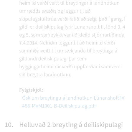
heimild verði veitt til breytingar á landnotkun
umrædds svæðis og leggur til að
skipulagsfulltrúa verði falið að setja það í gang. Í
gildi er deiliskipulag fyrir Lunansholt II, lönd 3, 4
og 5, sem samþykkt var í B-deild stjórnartíðinda
7.4.2014. Nefndin leggur til að heimild verði
samhliða veitt til umsækjanda til breytinga á
gildandi deiliskipulagi þar sem
byggingarheimildir verði uppfærðar í samræmi
við breytta landnotkun.
Fylgiskjöl:
Ósk um breytingu á landnotkun Lúnansholt IV
488-MVM1001-B-Deiliskipulag.pdf
10.
Helluvað 2 breyting á deiliskipulagi