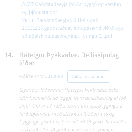
SKST Gaddstaðaeyja íbúðarbyggð og verslun
og þjónusta.pdf
Veitur Gaddstaðaeyja við Hellu.pdf
20231225 gaddstaðaey athugasemd við tillögu
að aðalskipulagsbreytingu lýsingu (1).pdf
14.
Háteigur Þykkvabæ. Deiliskipulag
lóðar.
Málsnúmer
2311068
Vakta málsnúmer
Eigendur lóðarinnar Háteigs í Þykkvabæ óska
eftir heimild til að leggja fram deiliskipulag af lóð
sinni. Um er að ræða áform um uppbyggingu á
ferðaþjónustu með stækkun íbúðarhúss og
byggingu gistihúsa fyrir allt að 25 gesti. Samhliða
er óskað eftir að gerðar verði nauðsynlegar