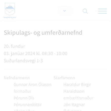
Opna/lo
snjallt
Skipulags- og umferðarnefnd
Leita á vef
20. fundur
03. janúar 2024 kl. 08:30 - 10:00
Suðurlandsvegi 1-3
Nefndarmenn
Starfsmenn
Gunnar Aron Ólason
Haraldur Birgir
formaður
Haraldsson
Þórunn Dís
embættismaður
Þórunnardóttir
Jón Ragnar