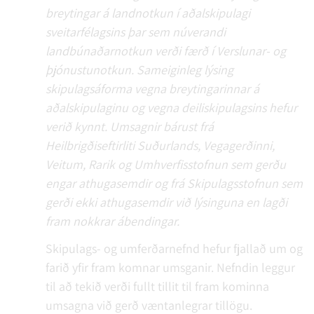
breytingar á landnotkun í aðalskipulagi
sveitarfélagsins þar sem núverandi
landbúnaðarnotkun verði færð í Verslunar- og
þjónustunotkun. Sameiginleg lýsing
skipulagsáforma vegna breytingarinnar á
aðalskipulaginu og vegna deiliskipulagsins hefur
verið kynnt. Umsagnir bárust frá
Heilbrigðiseftirliti Suðurlands, Vegagerðinni,
Veitum, Rarik og Umhverfisstofnun sem gerðu
engar athugasemdir og frá Skipulagsstofnun sem
gerði ekki athugasemdir við lýsinguna en lagði
fram nokkrar ábendingar.
Skipulags- og umferðarnefnd hefur fjallað um og
farið yfir fram komnar umsganir. Nefndin leggur
til að tekið verði fullt tillit til fram kominna
umsagna við gerð væntanlegrar tillögu.