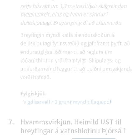
setja hús sitt um 1,3 metra útfyrir skilgreindan
byggingareit, eins og hann er sýndur í
deiliskipulagi. Breytingin yrði að aftanverðu.
Breytingin myndi kalla á endurskoðun á
deiliskipulagi fyrir svæðið og jafnframt þyrfti að
endurauglýsa lóðirnar til að reglum um
lóðarúthlutun yrði framfylgt. Skipulags- og
umferðarnefnd leggur til að beiðni umsækjanda
verði hafnað.
Fylgiskjöl:
Vigdísarvellir 3 grunnmynd tillaga.pdf
7.
Hvammsvirkjun. Heimild UST til
breytingar á vatnshlotinu Þjórsá 1