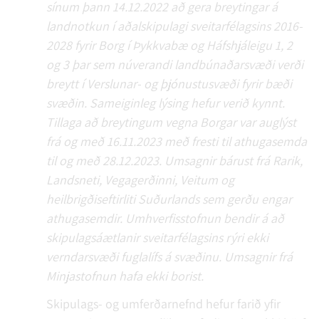
sínum þann 14.12.2022 að gera breytingar á
landnotkun í aðalskipulagi sveitarfélagsins 2016-
2028 fyrir Borg í Þykkvabæ og Háfshjáleigu 1, 2
og 3 þar sem núverandi landbúnaðarsvæði verði
breytt í Verslunar- og þjónustusvæði fyrir bæði
svæðin. Sameiginleg lýsing hefur verið kynnt.
Tillaga að breytingum vegna Borgar var auglýst
frá og með 16.11.2023 með fresti til athugasemda
til og með 28.12.2023. Umsagnir bárust frá Rarik,
Landsneti, Vegagerðinni, Veitum og
heilbrigðiseftirliti Suðurlands sem gerðu engar
athugasemdir. Umhverfisstofnun bendir á að
skipulagsáætlanir sveitarfélagsins rýri ekki
verndarsvæði fuglalífs á svæðinu. Umsagnir frá
Minjastofnun hafa ekki borist.
Skipulags- og umferðarnefnd hefur farið yfir