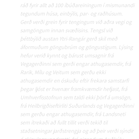
ráð fyrir allt að 100 íbúðareiningum í mismunandi
tegundum húsa, einbýlis, par- og raðhúsum.
Gerð verði grein fyrir tengingum við aðra vegi og
samgöngum innan svæðisins. Tengsl við
þéttbýlið austan Ytri-Rangár gerð skil með
áformuðum göngubrúm og göngustígum. Lýsing
hefur verið kynnt og bárust umsagnir frá
Vegagerðinni sem gerði engar athugasemdir, frá
Rarik, Mílu og Veitum sem gerðu ekki
athugasemdir en óskuðu eftir frekara samstarfi
þegar ljóst er hvenær framkvæmdir hefjast, frá
Umhverfisstofnun sem taldi ekki þörf á umsögn,
frá Heilbrigðiseftirliti Suðurlands og Vegagerðinni
sem gerðu engar athugasemdir, frá Landsneti
sem ítrekaði að fullt tillit verði tekið til
staðsetningar jarðstrengja og að þeir verði sýndir