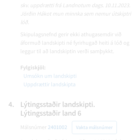
skv. uppdrætti frá Landnotum dags. 10.11.2023.
Jörðin Hákot mun minnka sem nemur útskiptri
lóð.
Skipulagsnefnd gerir ekki athugasemdir við
áformuð landskipti né fyrirhugað heiti á lóð og
leggur til að landskiptin verði samþykkt.
Fylgiskjöl:
Umsókn um landskipti
Uppdrættir landskipta
4.
Lýtingsstaðir landskipti.
Lýtingsstaðir land 6
Málsnúmer
2401002
Vakta málsnúmer