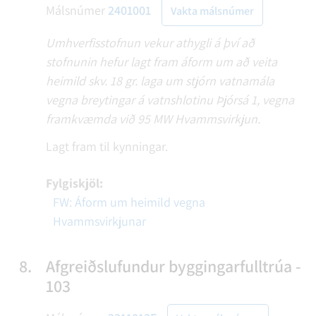
Málsnúmer
2401001
Vakta málsnúmer
Umhverfisstofnun vekur athygli á því að
stofnunin hefur lagt fram áform um að veita
heimild skv. 18 gr. laga um stjórn vatnamála
vegna breytingar á vatnshlotinu Þjórsá 1, vegna
framkvæmda við 95 MW Hvammsvirkjun.
Lagt fram til kynningar.
Fylgiskjöl:
FW: Áform um heimild vegna
Hvammsvirkjunar
8.
Afgreiðslufundur byggingarfulltrúa -
103