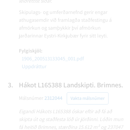
leiðréttist síðar.
Skipulags- og umferðarnefnd gerir engar
athugasemdir við framlagða staðfestingu á
afmörkun og samþykkir því afmörkun
jarðarinnar Eystri-Kirkjubær fyrir sitt leyti.
Fylgiskjöl:
1906_200513133045_001.pdf
Uppdráttur
3.
Hákot L165388 Landskipti. Brimnes.
Málsnúmer
2312044
Vakta málsnúmer
Eigandi Hákots L165388 óskar eftir að fá að
skipta út og staðfesta lóð úr jörðinni. Lóðin mun
fá heitið Brimnes, stærðina 15.612 m² og 237047