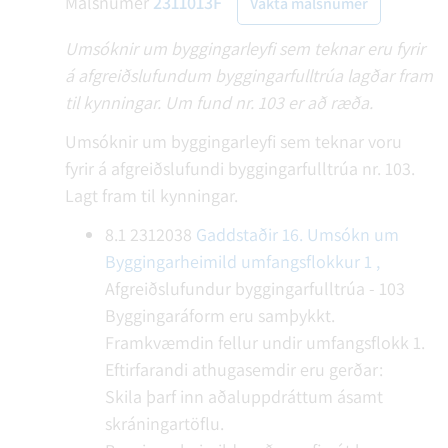
Málsnúmer
2311013F
Vakta málsnúmer
Umsóknir um byggingarleyfi sem teknar eru fyrir
á afgreiðslufundum byggingarfulltrúa lagðar fram
til kynningar. Um fund nr. 103 er að ræða.
Umsóknir um byggingarleyfi sem teknar voru
fyrir á afgreiðslufundi byggingarfulltrúa nr. 103.
Lagt fram til kynningar.
8.1
2312038
Gaddstaðir 16. Umsókn um
Byggingarheimild umfangsflokkur 1 ,
Afgreiðslufundur byggingarfulltrúa - 103
Byggingaráform eru samþykkt.
Framkvæmdin fellur undir umfangsflokk 1.
Eftirfarandi athugasemdir eru gerðar:
Skila þarf inn aðaluppdráttum ásamt
skráningartöflu.