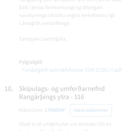
þátt í þessu fyrirkomulagi og ábyrgjast
nauðsynlega lántöku vegna verkefnisins hjá
Lánasjóði sveitarfélaga.
Samþykkt samhljóða.
Fylgiskjöl:
Fundargerð samrráðsfundar SOR 22.06.17.pdf
10.
Skipulags- og umferðarnefnd
Rangárþings ytra - 116
Málsnúmer
1706004F
Vakta málsnúmer
Vísað er til umfjöllunar um einstaka liði en