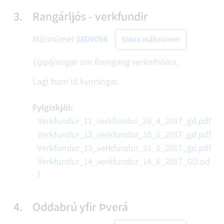
3.
Rangárljós - verkfundir
Málsnúmer
1609054
Vakta málsnúmer
Upplýsingar um framgang verkefnisins.
Lagt fram til kynningar.
Fylgiskjöl:
Verkfundur_11_verkfundur_26_4_2017_gd.pdf
Verkfundur_12_verkfundur_10_5_2017_gd.pdf
Verkfundur_13_verkfundur_31_5_2017_gd.pdf
Verkfundur_14_verkfundur_14_6_2017_GD.pd
f
4.
Oddabrú yfir Þverá