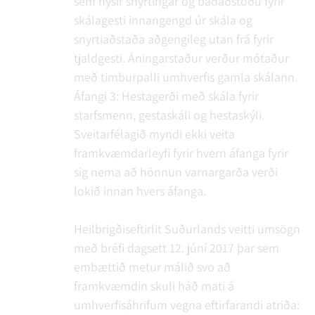
sem hýsir snyrtingar og baðaðstöðu fyrir
skálagesti innangengd úr skála og
snyrtiaðstaða aðgengileg utan frá fyrir
tjaldgesti. Áningarstaður verður mótaður
með timburpalli umhverfis gamla skálann.
Áfangi 3: Hestagerði með skála fyrir
starfsmenn, gestaskáli og hestaskýli.
Sveitarfélagið myndi ekki veita
framkvæmdarleyfi fyrir hvern áfanga fyrir
sig nema að hönnun varnargarða verði
lokið innan hvers áfanga.
Heilbrigðiseftirlit Suðurlands veitti umsögn
með bréfi dagsett 12. júní 2017 þar sem
embættið metur málið svo að
framkvæmdin skuli háð mati á
umhverfisáhrifum vegna eftirfarandi atriða: