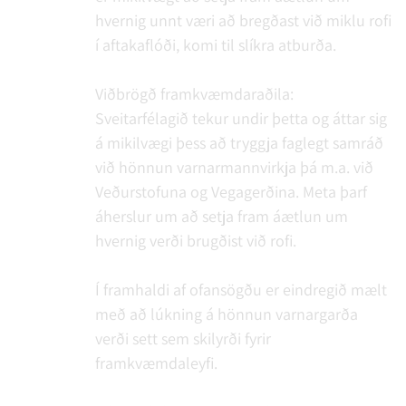
hvernig unnt væri að bregðast við miklu rofi
í aftakaflóði, komi til slíkra atburða.
Viðbrögð framkvæmdaraðila:
Sveitarfélagið tekur undir þetta og áttar sig
á mikilvægi þess að tryggja faglegt samráð
við hönnun varnarmannvirkja þá m.a. við
Veðurstofuna og Vegagerðina. Meta þarf
áherslur um að setja fram áætlun um
hvernig verði brugðist við rofi.
Í framhaldi af ofansögðu er eindregið mælt
með að lúkning á hönnun varnargarða
verði sett sem skilyrði fyrir
framkvæmdaleyfi.