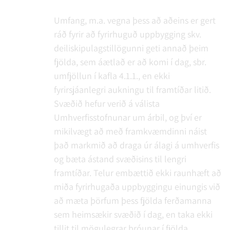
Umfang, m.a. vegna þess að aðeins er gert
ráð fyrir að fyrirhuguð uppbygging skv.
deiliskipulagstillögunni geti annað þeim
fjölda, sem áætlað er að komi í dag, sbr.
umfjöllun í kafla 4.1.1., en ekki
fyrirsjáanlegri aukningu til framtíðar litið.
Svæðið hefur verið á válista
Umhverfisstofnunar um árbil, og því er
mikilvægt að með framkvæmdinni náist
það markmið að draga úr álagi á umhverfis
og bæta ástand svæðisins til lengri
framtíðar. Telur embættið ekki raunhæft að
miða fyrirhugaða uppbyggingu einungis við
að mæta þörfum þess fjölda ferðamanna
sem heimsækir svæðið í dag, en taka ekki
tillit til mögulegrar þróunar í fjölda