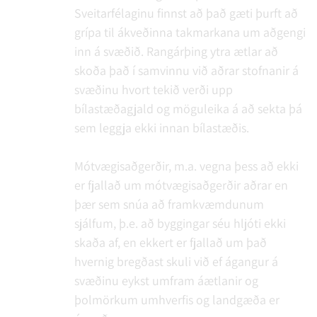
Sveitarfélaginu finnst að það gæti þurft að
grípa til ákveðinna takmarkana um aðgengi
inn á svæðið. Rangárþing ytra ætlar að
skoða það í samvinnu við aðrar stofnanir á
svæðinu hvort tekið verði upp
bílastæðagjald og möguleika á að sekta þá
sem leggja ekki innan bílastæðis.
Mótvægisaðgerðir, m.a. vegna þess að ekki
er fjallað um mótvægisaðgerðir aðrar en
þær sem snúa að framkvæmdunum
sjálfum, þ.e. að byggingar séu hljóti ekki
skaða af, en ekkert er fjallað um það
hvernig bregðast skuli við ef ágangur á
svæðinu eykst umfram áætlanir og
þolmörkum umhverfis og landgæða er