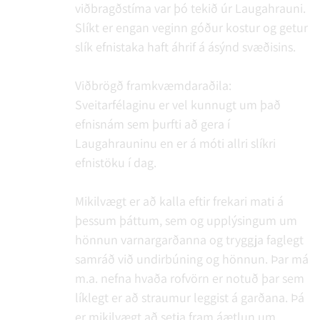
viðbragðstíma var þó tekið úr Laugahrauni.
Slíkt er engan veginn góður kostur og getur
slík efnistaka haft áhrif á ásýnd svæðisins.
Viðbrögð framkvæmdaraðila:
Sveitarfélaginu er vel kunnugt um það
efnisnám sem þurfti að gera í
Laugahrauninu en er á móti allri slíkri
efnistöku í dag.
Mikilvægt er að kalla eftir frekari mati á
þessum þáttum, sem og upplýsingum um
hönnun varnargarðanna og tryggja faglegt
samráð við undirbúning og hönnun. Þar má
m.a. nefna hvaða rofvörn er notuð þar sem
líklegt er að straumur leggist á garðana. Þá
er mikilvægt að setja fram áætlun um