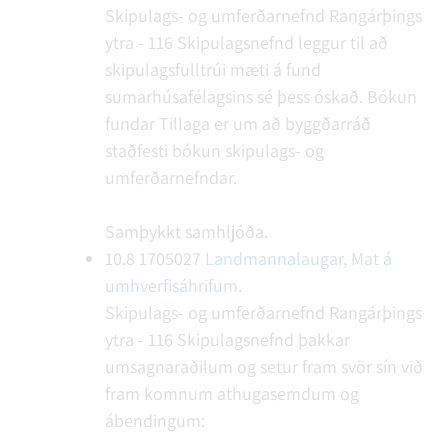
Skipulags- og umferðarnefnd Rangárþings
ytra - 116
Skipulagsnefnd leggur til að
skipulagsfulltrúi mæti á fund
sumarhúsafélagsins sé þess óskað.
Bókun
fundar
Tillaga er um að byggðarráð
staðfesti bókun skipulags- og
umferðarnefndar.
Samþykkt samhljóða.
10.8
1705027
Landmannalaugar, Mat á
umhverfisáhrifum.
Skipulags- og umferðarnefnd Rangárþings
ytra - 116
Skipulagsnefnd þakkar
umsagnaraðilum og setur fram svör sín við
fram komnum athugasemdum og
ábendingum: