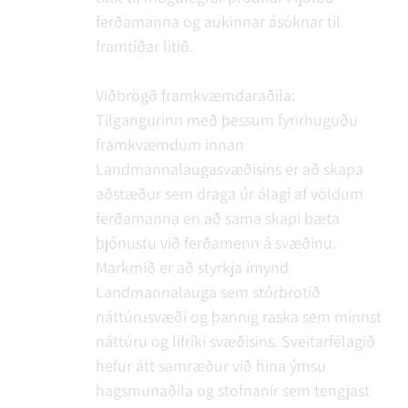
ferðamanna og aukinnar ásóknar til
framtíðar litið.
Viðbrögð framkvæmdaraðila:
Tilgangurinn með þessum fyrirhuguðu
framkvæmdum innan
Landmannalaugasvæðisins er að skapa
aðstæður sem draga úr álagi af völdum
ferðamanna en að sama skapi bæta
þjónustu við ferðamenn á svæðinu.
Markmið er að styrkja ímynd
Landmannalauga sem stórbrotið
náttúrusvæði og þannig raska sem minnst
náttúru og lífríki svæðisins. Sveitarfélagið
hefur átt samræður við hina ýmsu
hagsmunaðila og stofnanir sem tengjast