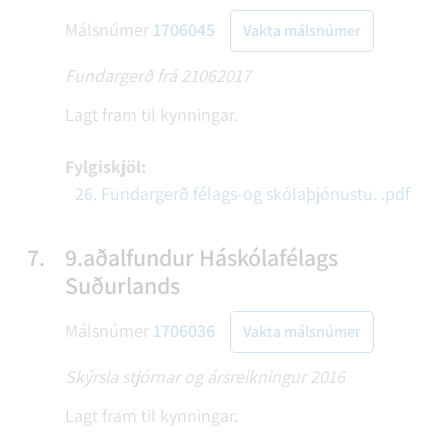
Málsnúmer
1706045
Vakta málsnúmer
Fundargerð frá 21062017
Lagt fram til kynningar.
Fylgiskjöl:
26. Fundargerð félags-og skólaþjónustu. .pdf
7.
9.aðalfundur Háskólafélags
Suðurlands
Málsnúmer
1706036
Vakta málsnúmer
Skýrsla stjórnar og ársreikningur 2016
Lagt fram til kynningar.