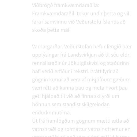
Viðbrögð framkvæmdaraðila:
Framkvæmdaraðili tekur undir þetta og vill
fara í samvinnu við Veðurstofu Íslands að
skoða þetta mál.
Varnargarðar. Veðurstofan hefur fengið þær
upplýsingar frá Landsvirkjun að til séu eldri
rennslisraðir úr Jökulgilskvísl og staðurinn
hafi verið erfiður í rekstri. Þrátt fyrir að
gögnin kunni að vera af misjöfnum gæðum
væri rétt að kanna þau og meta hvort þau
geti hjálpað til við að finna skilyrði um
hönnun sem standist skilgreindan
endurkomutíma.
Út frá framlögðum gögnum mætti ætla að
vatnshraði og rofmáttur vatnsins fremur en