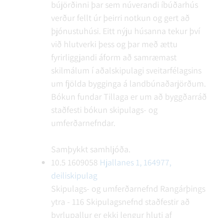
bújörðinni þar sem núverandi íbúðarhús
verður fellt úr þeirri notkun og gert að
þjónustuhúsi. Eitt nýju húsanna tekur því
við hlutverki þess og þar með ættu
fyrirliggjandi áform að samræmast
skilmálum í aðalskipulagi sveitarfélagsins
um fjölda bygginga á landbúnaðarjörðum.
Bókun fundar
Tillaga er um að byggðarráð
staðfesti bókun skipulags- og
umferðarnefndar.
Samþykkt samhljóða.
10.5
1609058
Hjallanes 1, 164977,
deiliskipulag
Skipulags- og umferðarnefnd Rangárþings
ytra - 116
Skipulagsnefnd staðfestir að
þyrlupallur er ekki lengur hluti af