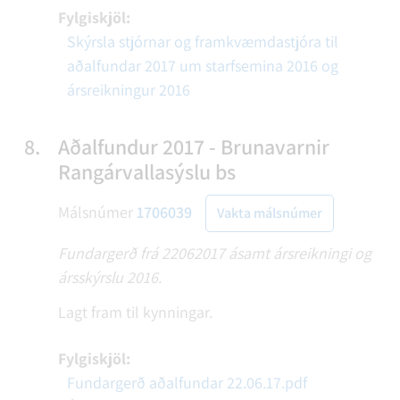
Fylgiskjöl:
Skýrsla stjórnar og framkvæmdastjóra til
aðalfundar 2017 um starfsemina 2016 og
ársreikningur 2016
8.
Aðalfundur 2017 - Brunavarnir
Rangárvallasýslu bs
Málsnúmer
1706039
Vakta málsnúmer
Fundargerð frá 22062017 ásamt ársreikningi og
ársskýrslu 2016.
Lagt fram til kynningar.
Fylgiskjöl:
Fundargerð aðalfundar 22.06.17.pdf