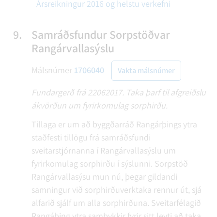
Ársreikningur 2016 og helstu verkefni
9.
Samráðsfundur Sorpstöðvar
Rangárvallasýslu
Málsnúmer
1706040
Vakta málsnúmer
Fundargerð frá 22062017. Taka þarf til afgreiðslu
ákvörðun um fyrirkomulag sorphirðu.
Tillaga er um að byggðarráð Rangárþings ytra
staðfesti tillögu frá samráðsfundi
sveitarstjórnanna í Rangárvallasýslu um
fyrirkomulag sorphirðu í sýslunni. Sorpstöð
Rangárvallasýsu mun nú, þegar gildandi
samningur við sorphirðuverktaka rennur út, sjá
alfarið sjálf um alla sorphirðuna. Sveitarfélagið
Rangáþing ytra samþykkir fyrir sitt leyti að taka