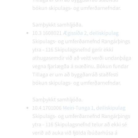
bókun skipulags- og umferðarnefndar.
Samþykkt samhljóða.
10.3
1608021
Ægissíða 2, deiliskipulag
Skipulags- og umferðarnefnd Rangárþings
ytra - 116
Skipulagsnefnd gerir ekki
athugasemdir við að veitt verði undanþága
vegna fjarlægða á svæðinu.
Bókun fundar
Tillaga er um að byggðarráð staðfesti
bókun skipulags- og umferðarnefndar.
Samþykkt samhljóða.
10.4
1701006
Meiri-Tunga 1, deiliskipulag
Skipulags- og umferðarnefnd Rangárþings
ytra - 116
Skipulagsnefnd telur að ekki sé
verið að auka við fjölda íbúðarhúsa á