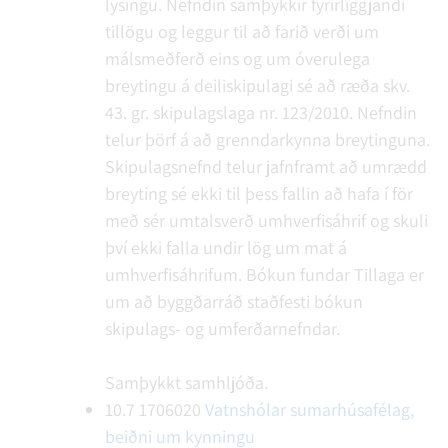
lýsingu. Nefndin samþykkir fyrirliggjandi
tillögu og leggur til að farið verði um
málsmeðferð eins og um óverulega
breytingu á deiliskipulagi sé að ræða skv.
43. gr. skipulagslaga nr. 123/2010. Nefndin
telur þörf á að grenndarkynna breytinguna.
Skipulagsnefnd telur jafnframt að umrædd
breyting sé ekki til þess fallin að hafa í för
með sér umtalsverð umhverfisáhrif og skuli
því ekki falla undir lög um mat á
umhverfisáhrifum.
Bókun fundar
Tillaga er
um að byggðarráð staðfesti bókun
skipulags- og umferðarnefndar.
Samþykkt samhljóða.
10.7
1706020
Vatnshólar sumarhúsafélag,
beiðni um kynningu