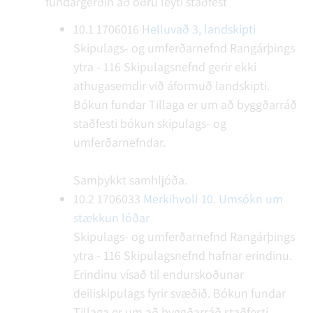
fundargerðin að öðru leyti staðfest
10.1
1706016
Helluvað 3, landskipti
Skipulags- og umferðarnefnd Rangárþings
ytra - 116
Skipulagsnefnd gerir ekki
athugasemdir við áformuð landskipti.
Bókun fundar
Tillaga er um að byggðarráð
staðfesti bókun skipulags- og
umferðarnefndar.
Samþykkt samhljóða.
10.2
1706033
Merkihvoll 10. Umsókn um
stækkun lóðar
Skipulags- og umferðarnefnd Rangárþings
ytra - 116
Skipulagsnefnd hafnar erindinu.
Erindinu vísað til endurskoðunar
deiliskipulags fyrir svæðið.
Bókun fundar
Tillaga er um að byggðarráð staðfesti