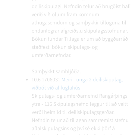
deiliskipulagi. Nefndin telur að brugðist hafi
verið við öllum fram komnum
athugasemdum og samþykkir tillöguna til
endanlegrar afgreiðslu skipulagsstofnunar.
Bókun fundar
Tillaga er um að byggðarráð
staðfesti bókun skipulags- og
umferðarnefndar.
Samþykkt samhljóða.
10.6
1706031
Meiri Tunga 2 deiliskipulag,
viðbót við alifuglahús
Skipulags- og umferðarnefnd Rangárþings
ytra - 116
Skipulagsnefnd leggur til að veitt
verði heimild til deiliskipulagsgerðar.
Nefndin telur að tillagan samræmist stefnu
aðalskipulagsins og því sé ekki þörf á