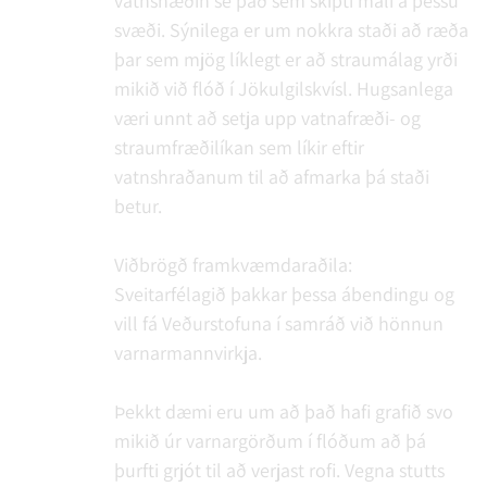
vatnshæðin sé það sem skipti máli á þessu
svæði. Sýnilega er um nokkra staði að ræða
þar sem mjög líklegt er að straumálag yrði
mikið við flóð í Jökulgilskvísl. Hugsanlega
væri unnt að setja upp vatnafræði- og
straumfræðilíkan sem líkir eftir
vatnshraðanum til að afmarka þá staði
betur.
Viðbrögð framkvæmdaraðila:
Sveitarfélagið þakkar þessa ábendingu og
vill fá Veðurstofuna í samráð við hönnun
varnarmannvirkja.
Þekkt dæmi eru um að það hafi grafið svo
mikið úr varnargörðum í flóðum að þá
þurfti grjót til að verjast rofi. Vegna stutts