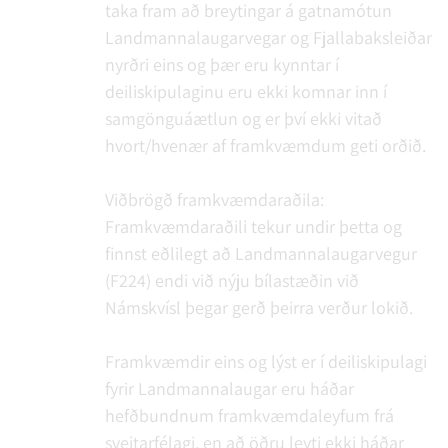
taka fram að breytingar á gatnamótun
Landmannalaugarvegar og Fjallabaksleiðar
nyrðri eins og þær eru kynntar í
deiliskipulaginu eru ekki komnar inn í
samgönguáætlun og er því ekki vitað
hvort/hvenær af framkvæmdum geti orðið.
Viðbrögð framkvæmdaraðila:
Framkvæmdaraðili tekur undir þetta og
finnst eðlilegt að Landmannalaugarvegur
(F224) endi við nýju bílastæðin við
Námskvísl þegar gerð þeirra verður lokið.
Framkvæmdir eins og lýst er í deiliskipulagi
fyrir Landmannalaugar eru háðar
hefðbundnum framkvæmdaleyfum frá
sveitarfélagi, en að öðru leyti ekki háðar