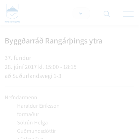
Opna/lo
snjallt
Byggðarráð Rangárþings ytra
Leita á vef
37. fundur
28. júní 2017 kl. 15:00 - 18:15
að Suðurlandsvegi 1-3
Nefndarmenn
Haraldur Eiríksson
formaður
Sólrún Helga
Guðmundsdóttir