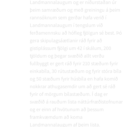
Landmannalaugum og er niðurstaðan úr
þeim samræðum og með greiningu á þeim
rannsóknum sem gerðar hafa verið í
Landmannalaugum í tengslum við
ferðamennsku að hófleg fjölgun sé best. Þó
gera skipulagsáætlanir ráð fyrir að
gistiplássum fjölgi um 42 í skálum, 200
tjöldum og þegar svæðið allt verðu
fullbyggt er gert ráð fyrir 210 stæðum fyrir
einkabíla, 30 rútustæðum og fyrir stóra bíla
og 50 stæðum fyrir húsbíla en hafa komið
nokkrar athugasemdir um að gert sé ráð
fyrir of mörgum bílastæðum. Í dag er
svæðið á rauðum lista náttúrfræðistofnunar
og er einn af hvötunum að þessum
framkvæmdum að koma
Landmannalaugum af þeim lista.