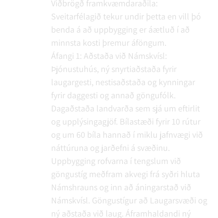
Viðbrögð framkvæmdaraðila:
Sveitarfélagið tekur undir þetta en vill þó
benda á að uppbygging er áætluð í að
minnsta kosti þremur áföngum.
Áfangi 1: Aðstaða við Námskvísl:
Þjónustuhús, ný snyrtiaðstaða fyrir
laugargesti, nestisaðstaða og kynningar
fyrir daggesti og annað göngufólk.
Dagaðstaða landvarða sem sjá um eftirlit
og upplýsingagjöf. Bílastæði fyrir 10 rútur
og um 60 bíla hannað í miklu jafnvægi við
náttúruna og jarðefni á svæðinu.
Uppbygging rofvarna í tengslum við
göngustíg meðfram akvegi frá syðri hluta
Námshrauns og inn að áningarstað við
Námskvísl. Göngustígur að Laugarsvæði og
ný aðstaða við laug. Áframhaldandi ný