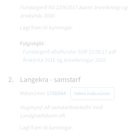
Fundargerð frá 22062017 ásamt ársreikningi og
ársskýrslu 2016.
Lagt fram til kynningar.
Fylgiskjöl:
Fundargerð aðalfundar SOR 22.06.17.pdf
Árskýrsla 2016 og ársreikningur 2016
2.
Langekra - samstarf
Málsnúmer
1706044
Vakta málsnúmer
Hugmynd að samstarfsverkefni með
Landgræðslunni ofl.
Lagt fram til kynningar.