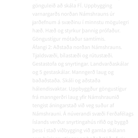
gönguleið að skála FÍ. Uppbygging
varnargarðs norðan Námshrauns úr
jarðefnum á svæðinu í minnstu mögulegri
hæð. Hæð og styrkur þannig prófaður.
Göngustígur mótaður samtímis.
Áfangi 2: Aðstaða norðan Námshrauns.
Tjaldsvæði, bílastæði og rútustæði.
Gestastofa og snyrtingar. Landvarðaskálar
og 5 gestaskálar. Manngerð laug og
baðaðstaða. Skáli og aðstaða
hálendisvaktar. Uppbyggður göngustígur
frá manngerðri laug yfir Námshraunið
tengist áningarstað við veg suður af
Námshrauni. Á núverandi svæði Ferðafélags
Íslands verður snyrtingahús rifið og byggð
þess í stað viðbygging við gamla skálann