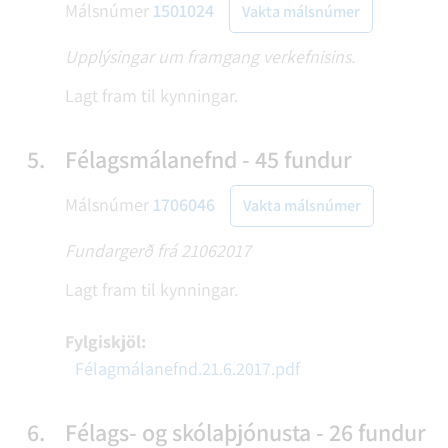
Málsnúmer
1501024
Vakta málsnúmer
Upplýsingar um framgang verkefnisins.
Lagt fram til kynningar.
5.
Félagsmálanefnd - 45 fundur
Málsnúmer
1706046
Vakta málsnúmer
Fundargerð frá 21062017
Lagt fram til kynningar.
Fylgiskjöl:
Félagmálanefnd.21.6.2017.pdf
6.
Félags- og skólaþjónusta - 26 fundur