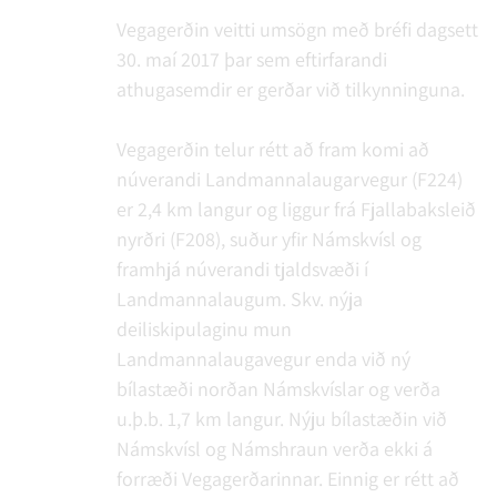
Vegagerðin veitti umsögn með bréfi dagsett
30. maí 2017 þar sem eftirfarandi
athugasemdir er gerðar við tilkynninguna.
Vegagerðin telur rétt að fram komi að
núverandi Landmannalaugarvegur (F224)
er 2,4 km langur og liggur frá Fjallabaksleið
nyrðri (F208), suður yfir Námskvísl og
framhjá núverandi tjaldsvæði í
Landmannalaugum. Skv. nýja
deiliskipulaginu mun
Landmannalaugavegur enda við ný
bílastæði norðan Námskvíslar og verða
u.þ.b. 1,7 km langur. Nýju bílastæðin við
Námskvísl og Námshraun verða ekki á
forræði Vegagerðarinnar. Einnig er rétt að