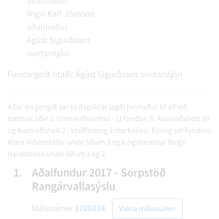
aðalmaður
Yngvi Karl Jónsson
aðalmaður
Ágúst Sigurðsson
sveitarstjóri
Fundargerð ritaði:
Ágúst Sigurðsson
sveitarstjóri
Áður en gengið var til dagskrár lagði formaður til að við
bættust liðir 2. Umhverfisnefnd - 11 fundur, 9. Austvaðsholt 1B
og Austvaðsholt 2 - staðfesting á markalínu. Einnig sat fundinn
Klara Viðarsdóttir undir liðum 3 og 6 og Haraldur Birgir
Haraldsson undir liðum 1 og 2.
1.
Aðalfundur 2017 - Sorpstöð
Rangárvallasýslu
Málsnúmer
1706038
Vakta málsnúmer