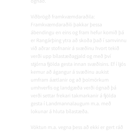
ógnað.
Viðbrögð framkvæmdaraðila:
Framkvæmdaraðili þakkar þessa
ábendingu en eins og fram hefur komið þá
er Rangárþing ytra að skoða það í samvinnu
við aðrar stofnanir á svæðinu hvort tekið
verði upp bílastæðagjald og með því
stjórna fjölda gesta innan svæðisins. Ef í ljós
kemur að ágangur á svæðinu aukist
umfram áætlanir og að þolmörkum
umhverfis og landgæða verði ógnað þá
verði settar frekari takmarkanir á fjölda
gesta í Landmannalaugum m.a. með
lokunar á hluta bílastæða.
Vöktun m.a. vegna þess að ekki er gert ráð