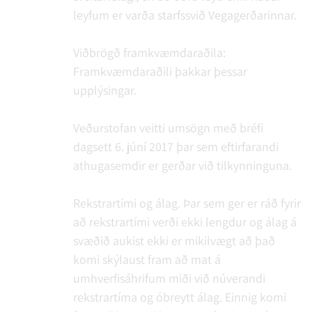
leyfum er varða starfssvið Vegagerðarinnar.
Viðbrögð framkvæmdaraðila:
Framkvæmdaraðili þakkar þessar
upplýsingar.
Veðurstofan veitti umsögn með bréfi
dagsett 6. júní 2017 þar sem eftirfarandi
athugasemdir er gerðar við tilkynninguna.
Rekstrartími og álag. Þar sem ger er ráð fyrir
að rekstrartími verði ekki lengdur og álag á
svæðið aukist ekki er mikilvægt að það
komi skýlaust fram að mat á
umhverfisáhrifum miði við núverandi
rekstrartíma og óbreytt álag. Einnig komi