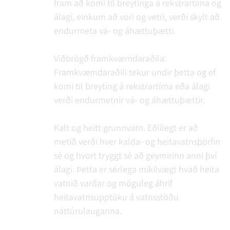
fram að komi til breytinga á rekstrartíma og
álagi, einkum að vori og vetri, verði skylt að
endurmeta vá- og áhættuþætti.
Viðbrögð framkvæmdaraðila:
Framkvæmdaraðili tekur undir þetta og ef
komi til breyting á rekstrartíma eða álagi
verði endurmetnir vá- og áhættuþættir.
Kalt og heitt grunnvatn. Eðlilegt er að
metið verði hver kalda- og heitavatnsþörfin
sé og hvort tryggt sé að geymirinn anni því
álagi. Þetta er sérlega mikilvægt hvað heita
vatnið varðar og möguleg áhrif
heitavatnsupptöku á vatnsstöðu
náttúrulauganna.