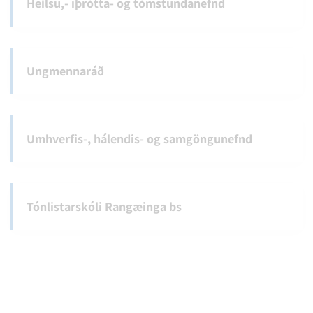
Heilsu,- íþrótta- og tómstundanefnd
Ungmennaráð
Ungmennaráð Rangárþings ytra
Ungmennaráð
Umhverfis-, hálendis- og samgöngunefnd
Tónlistarskóli Rangæinga bs