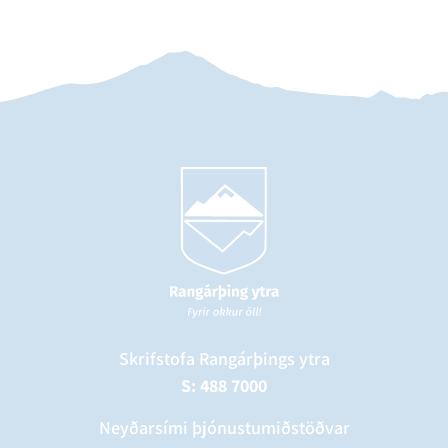
Skrifstofa Rangárþings ytra
S: 488 7000
Neyðarsími þjónustumiðstöðvar