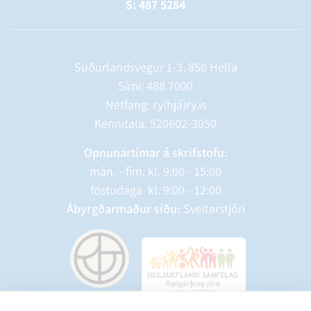
S: 487 5284
Suðurlandsvegur 1-3, 850 Hella
Sími:
488 7000
Netfang: ry(hjá)ry.is
Kennitala: 520602-3050
Opnunartímar á skrifstofu:
mán. - fim. kl. 9:00 - 15:00
föstudaga kl. 9:00 - 12:00
Ábyrgðarmaður síðu:
Sveitarstjóri