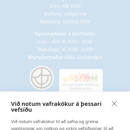
Sími:
488 7000
Netfang: ry(hjá)ry.is
Kennitala: 520602-3050
Opnunartímar á skrifstofu:
mán. - fim. kl. 9:00 - 15:00
föstudaga kl. 9:00 - 12:00
Ábyrgðarmaður síðu:
Sveitarstjóri
Við notum vafrakökur á þessari
vefsíðu
Starfsmannavefur
Hafðu samband
Við notum vafrakökur til að safna og greina
upplýsingar um notkun og virkni vefsíðunnar, til að