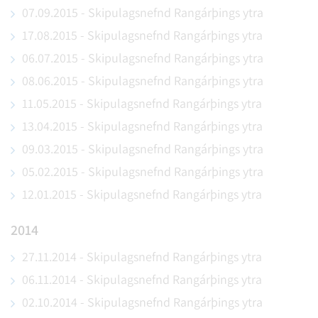
Fjölmenningarráð
07.09.2015 - Skipulagsnefnd Rangárþings ytra
Samráðsnefnd Rangárþings ytra og Ásahrepps
Framkvæmda- og eignanefnd
17.08.2015 - Skipulagsnefnd Rangárþings ytra
Sorpstöð Rangárvallasýslu bs
Fræðslunefnd Rangárþings ytra og Ásahrepps
06.07.2015 - Skipulagsnefnd Rangárþings ytra
Stjórn Lundar
Hálendisnefnd
08.06.2015 - Skipulagsnefnd Rangárþings ytra
Stjórn Suðurlandsvegar 1-3 ehf
Heilsu,- íþrótta- og tómstundanefnd
Tónlistarskóli Rangæinga
11.05.2015 - Skipulagsnefnd Rangárþings ytra
Íbúaráð
Tónlistarskóli Rangæinga bs
13.04.2015 - Skipulagsnefnd Rangárþings ytra
Íþrótta- og tómstundanefnd
Vatnsveita Rangárþings ytra og Ásahrepps
09.03.2015 - Skipulagsnefnd Rangárþings ytra
Jafnréttis-, atvinnu- og menningarmálanefnd
Vinnuhópur um framtíðarskipulag Landmannalauga
05.02.2015 - Skipulagsnefnd Rangárþings ytra
Kjörstjórn Rangárþings ytra
Markaðs-, menningar- og jafnréttismálanefnd
12.01.2015 - Skipulagsnefnd Rangárþings ytra
Samgöngu- og fjarskiptanefnd
2014
Skipulags- og umferðarnefnd
Stjórn Suðurlandsvegar 1-3 hf
27.11.2014 - Skipulagsnefnd Rangárþings ytra
Sveitarstjórn Rangárþings ytra
06.11.2014 - Skipulagsnefnd Rangárþings ytra
Umhverfis-, hálendis- og samgöngunefnd
02.10.2014 - Skipulagsnefnd Rangárþings ytra
Umhverfisnefnd