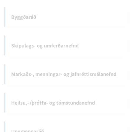
Byggðaráð
Skipulags- og umferðarnefnd
Markaðs-, menningar- og jafnréttismálanefnd
Heilsu,- íþrótta- og tómstundanefnd
Ungmennaráð