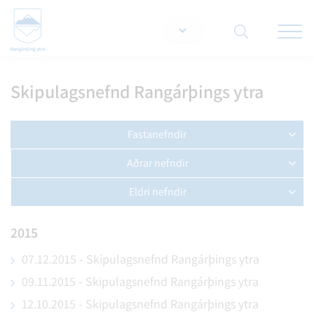
Opna/lo
snjallt
Skipulagsnefnd Rangárþings ytra
Leita á vef
Fastanefndir
Afgreiðslufundur byggingarfulltrúa
Aðrar nefndir
Atvinnu- og menningarmálanefnd
Brunavarnir Rangárvallasýslu bs
Eldri nefndir
Byggðarráð Rangárþings ytra
Félagsmálanefnd Rangárvalla- og Vestur Skaftafellssýslu
Fræðslunefnd - VINNUFUNDUR
Byggingarnefnd um uppbyggingu á skólahúsnæði á
2015
Heilsueflandi samfélag
Hellu
Hreppsnefnd Rangárþings ytra
Héraðsnefnd Rangæinga
07.12.2015 - Skipulagsnefnd Rangárþings ytra
Fjallskilanefnd Holtamannaafréttar
Hreppsráð Rangárþings ytra
Húsakynni bs
09.11.2015 - Skipulagsnefnd Rangárþings ytra
Fjallskilanefnd Landmannaafréttar
Skipulagsnefnd Rangárþings ytra
Lundur hjúkrunarheimili
Fjallskilanefnd Rangárvallaafréttar
Viðræðunefnd Rangárþings ytra og Ásahrepps
12.10.2015 - Skipulagsnefnd Rangárþings ytra
Oddi bs