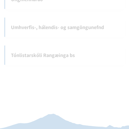
Umhverfis-, hálendis- og samgöngunefnd
Tónlistarskóli Rangæinga bs