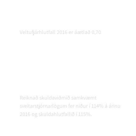
Veltufjárhlutfall 2016 er áætlað 0,70
Reiknað skuldaviðmið samkvæmt
sveitarstjórnarlögum fer niður í 114% á árinu
2016 og skuldahlutfallið í 115%.