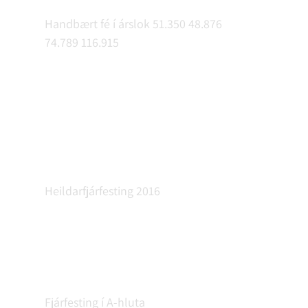
Handbært fé í árslok 51.350 48.876
74.789 116.915
Heildarfjárfesting 2016
Fjárfesting í A-hluta