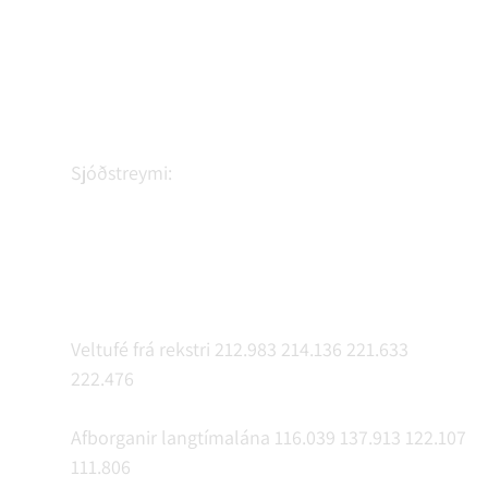
Sjóðstreymi:
Veltufé frá rekstri 212.983 214.136 221.633
222.476
Afborganir langtímalána 116.039 137.913 122.107
111.806