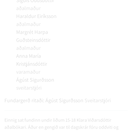
Sigdís Oddsdóttir
aðalmaður
Haraldur Eiríksson
aðalmaður
Margrét Harpa
Guðsteinsdóttir
aðalmaður
Anna María
Kristjánsdóttir
varamaður
Ágúst Sigurðsson
sveitarstjóri
Fundargerð ritaði:
Ágúst Sigurðsson
Sveitarstjóri
Einnig sat fundinn undir liðum 15-18 Klara Viðarsdóttir
aðalbókari. Áður en gengið var til dagskrár fóru oddviti og