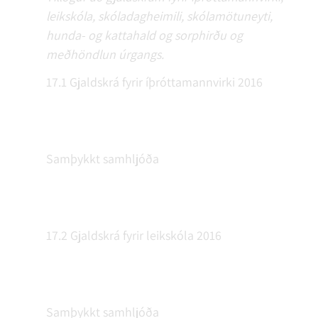
leikskóla, skóladagheimili, skólamötuneyti,
hunda- og kattahald og sorphirðu og
meðhöndlun úrgangs.
17.1 Gjaldskrá fyrir íþróttamannvirki 2016
Samþykkt samhljóða
17.2 Gjaldskrá fyrir leikskóla 2016
Samþykkt samhljóða