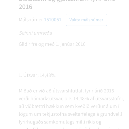
2016
Málsnúmer
1510051
Vakta málsnúmer
Seinni umræða
Gildir frá og með 1. janúar 2016
1. Útsvar; 14,48%.
Miðað er við að útsvarshlutfall fyrir árið 2016
verði hámarksútsvar, þ.e. 14,48% af útsvarsstofni,
að viðbættri hækkun sem kveðið verður á um í
lögum um tekjustofna sveitarfélaga á grundvelli
fyrirhugaðs samkomulags milli ríkis og