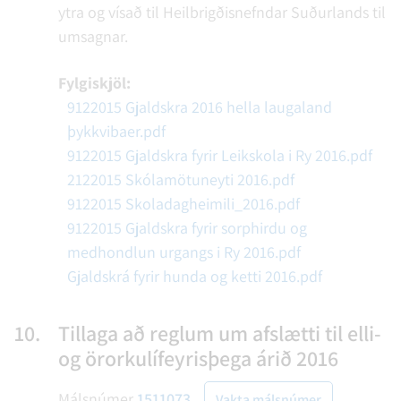
ytra og vísað til Heilbrigðisnefndar Suðurlands til
umsagnar.
Fylgiskjöl:
9122015 Gjaldskra 2016 hella laugaland
þykkvibaer.pdf
9122015 Gjaldskra fyrir Leikskola i Ry 2016.pdf
2122015 Skólamötuneyti 2016.pdf
9122015 Skoladagheimili_2016.pdf
9122015 Gjaldskra fyrir sorphirdu og
medhondlun urgangs i Ry 2016.pdf
Gjaldskrá fyrir hunda og ketti 2016.pdf
10.
Tillaga að reglum um afslætti til elli-
og örorkulífeyrisþega árið 2016
Málsnúmer
1511073
Vakta málsnúmer