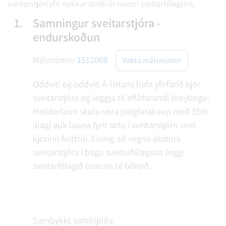
sveitarstjóri yfir nokkur atriði úr rekstri sveitarfélagsins.
1.
Samningur sveitarstjóra -
endurskoðun
Málsnúmer
1512008
Vakta málsnúmer
Oddviti og oddviti Á-listans hafa yfirfarið kjör
sveitarstjóra og leggja til eftirfarandi breytingu:
Heildarlaun skulu vera þingfarakaup með 55%
álagi auk launa fyrir setu í sveitarstjórn sem
kjörinn fulltrúi. Einnig að vegna aksturs
sveitarstjóra í þágu sveitarfélagsins leggi
sveitarfélagið honum til bifreið.
Samþykkt samhljóða