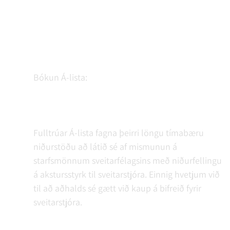
Bókun Á-lista:
Fulltrúar Á-lista fagna þeirri löngu tímabæru
niðurstöðu að látið sé af mismunun á
starfsmönnum sveitarfélagsins með niðurfellingu
á akstursstyrk til sveitarstjóra. Einnig hvetjum við
til að aðhalds sé gætt við kaup á bifreið fyrir
sveitarstjóra.