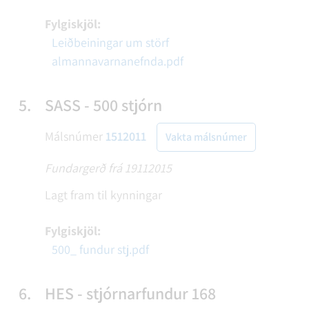
Fylgiskjöl:
Leiðbeiningar um störf
almannavarnanefnda.pdf
5.
SASS - 500 stjórn
Málsnúmer
1512011
Vakta málsnúmer
Fundargerð frá 19112015
Lagt fram til kynningar
Fylgiskjöl:
500_ fundur stj.pdf
6.
HES - stjórnarfundur 168