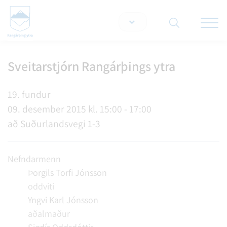
Opna/lo
snjallt
Sveitarstjórn Rangárþings ytra
Leita á vef
19. fundur
09. desember 2015 kl. 15:00 - 17:00
að Suðurlandsvegi 1-3
Nefndarmenn
Þorgils Torfi Jónsson
oddviti
Yngvi Karl Jónsson
aðalmaður