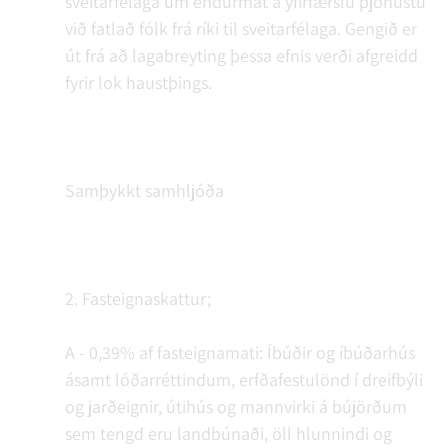
sveitarfélaga um endurmat á yfirfærslu þjónustu
við fatlað fólk frá ríki til sveitarfélaga. Gengið er
út frá að lagabreyting þessa efnis verði afgreidd
fyrir lok haustþings.
Samþykkt samhljóða
2. Fasteignaskattur;
A - 0,39% af fasteignamati: Íbúðir og íbúðarhús
ásamt lóðarréttindum, erfðafestulönd í dreifbýli
og jarðeignir, útihús og mannvirki á bújörðum
sem tengd eru landbúnaði, öll hlunnindi og