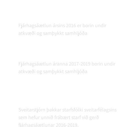
Fjárhagsáætlun ársins 2016 er borin undir
atkvæði og samþykkt samhljóða
Fjárhagsáætlun áranna 2017-2019 borin undir
atkvæði og samþykkt samhljóða
Sveitarstjórn þakkar starfsfólki sveitarfélagsins
sem hefur unnið frábært starf við gerð
fjárhagsáætlunar 2016-2019.