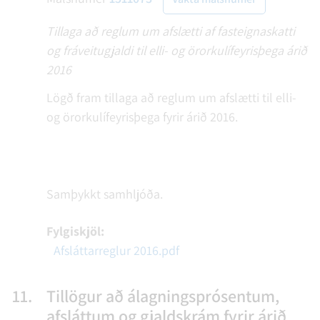
Tillaga að reglum um afslætti af fasteignaskatti
og fráveitugjaldi til elli- og örorkulífeyrisþega árið
2016
Lögð fram tillaga að reglum um afslætti til elli-
og örorkulífeyrisþega fyrir árið 2016.
Samþykkt samhljóða.
Fylgiskjöl:
Afsláttarreglur 2016.pdf
11.
Tillögur að álagningsprósentum,
afsláttum og gjaldskrám fyrir árið