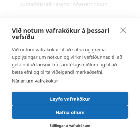
sumarbústaðir ásamt lóðarréttindum.
B - 1,32% af fasteignamati: Sjúkrastofnanir
samkvæmt lögum um heilbrigðisþjónustu,
Við notum vafrakökur á þessari
vefsíðu
skólar, heimavistir, leikskólar, íþróttahús og
bókasöfn.
Við notum vafrakökur til að safna og greina
upplýsingar um notkun og virkni vefsíðunnar, til að
C - 1,65% af fasteignamati: Allar aðrar fasteignir,
geta notað lausnir frá samfélagsmiðlum og til að
svo sem iðnaðar-, skrifstofu- og
bæta efni og birta viðeigandi markaðsefni.
verslunarhúsnæði, fiskeldismannvirki, veiðihús
Nánar um vafrakökur
og mannvirki sem nýtt eru fyrir ferðaþjónustu.
Leyfa vafrakökur
Hafna öllum
3. Lóðarleiga; 1,00% af fasteignamati lóða í eigu
Stillingar á vafrakökum
sveitarfélagsins. Þó getur sveitarstjórn ákveðið
annað leiguhlutfall eða álagningu í krónutölu á