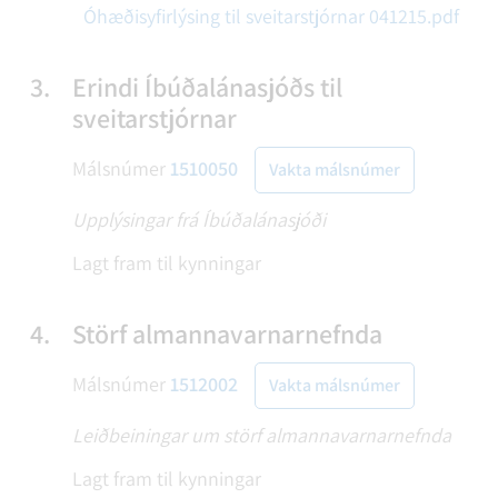
Óhæðisyfirlýsing til sveitarstjórnar 041215.pdf
3.
Erindi Íbúðalánasjóðs til
sveitarstjórnar
Málsnúmer
1510050
Vakta málsnúmer
Upplýsingar frá Íbúðalánasjóði
Lagt fram til kynningar
4.
Störf almannavarnarnefnda
Málsnúmer
1512002
Vakta málsnúmer
Leiðbeiningar um störf almannavarnarnefnda
Lagt fram til kynningar