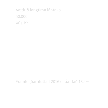
Áætluð langtíma lántaka
50.000
Þús. Kr
Framlegðarhlutfall 2016 er áætlað 18,4%