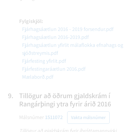
Fylgiskjöl:
Fjárhagsáætlun 2016 - 2019 forsendur.pdf
Fjárhagsáætlun 2016-2019.pdf
Fjárhagsáætlun yfirlit málaflokka efnahags og
sjóðstreymis.pdf
Fjárfesting yfirlit.pdf
Fjárfestingaráætlun 2016.pdf
Mælaborð.pdf
9.
Tillögur að öðrum gjaldskrám í
Rangárþingi ytra fyrir árið 2016
Málsnúmer
1511072
Vakta málsnúmer
Tillögur að gjaldskrám fyrir íþróttamannvirki,