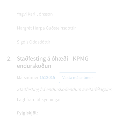
Yngvi Karl Jónsson
Margrét Harpa Guðsteinsdóttir
Sigdís Oddsdóttir
2.
Staðfesting á óhæði - KPMG
endurskoðun
Málsnúmer
1512015
Vakta málsnúmer
Staðfesting frá endurskoðendum sveitarfélagsins
Lagt fram til kynningar
Fylgiskjöl: