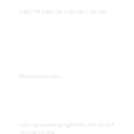
1.486.784 1.490.784 1.486.884 1.486.884
Rekstrarkostnaður:
Laun og launatengd gjöld 551.054 551.054
551.054 551.054