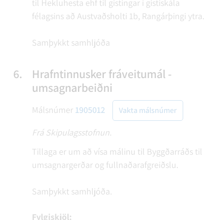
til Hekluhesta ehf til gistingar í gistiskála
félagsins að Austvaðsholti 1b, Rangárþingi ytra.
Samþykkt samhljóða
6.
Hrafntinnusker fráveitumál -
umsagnarbeiðni
Málsnúmer
1905012
Vakta málsnúmer
Frá Skipulagsstofnun.
Tillaga er um að vísa málinu til Byggðarráðs til
umsagnargerðar og fullnaðarafgreiðslu.
Samþykkt samhljóða.
Fylgiskjöl: