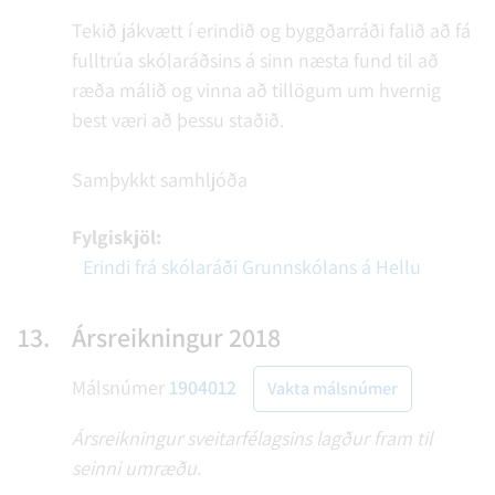
Tekið jákvætt í erindið og byggðarráði falið að fá
fulltrúa skólaráðsins á sinn næsta fund til að
ræða málið og vinna að tillögum um hvernig
best væri að þessu staðið.
Samþykkt samhljóða
Fylgiskjöl:
Erindi frá skólaráði Grunnskólans á Hellu
13.
Ársreikningur 2018
Málsnúmer
1904012
Vakta málsnúmer
Ársreikningur sveitarfélagsins lagður fram til
seinni umræðu.