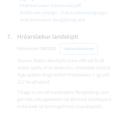
Hrafntinnusker fráveitumál.pdf
Beiðni um umsögn - Urðun salernisúrgangs í
Hrafntinnuskeri, Rangárþingi ytra
7.
Hróarslækur landskipti
Málsnúmer
1905011
Vakta málsnúmer
Gunnar Baldur Norðdahl óskar eftir að fá að
skipta spildu út úr landi sínu, Hróarslæk 164520.
Nýja spildan fengi nafnið Hróarslækur 2 og yrði
11,1 ha að stærð.
Tillaga er um að sveitarstjórn Rangárþings ytra
geri ekki athugasemdir við áformuð landskipti á
Hróarslæk né fyrirhugað heiti á landsspildu.