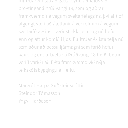
fulltrúar Á-lista að gæta þyrfti aðhalds við
breytingar á Þrúðvangi 18, sem og aðrar
framkvæmdir á vegum sveitarfélagsins, því allt of
algengt væri að áætlanir á verkefnum á vegum
sveitarfélagsins stæðust ekki, eins og nú hefur
enn og aftur komið í ljós. Fulltrúar Á-lista telja nú
sem áður að þessu fjármagni sem farið hefur í
kaup og endurbætur á Þrúðvangi 18 hefði betur
verið varið í að flýta framkvæmd við nýja
leikskólabyggingu á Hellu.
Margrét Harpa Guðsteinsdóttir
Steindór Tómasson
Yngvi Harðason