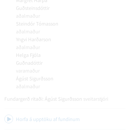
Margrét Harpa
Guðsteinsdóttir
aðalmaður
Steindór Tómasson
aðalmaður
Yngvi Harðarson
aðalmaður
Helga Fjóla
Guðnadóttir
varamaður
Ágúst Sigurðsson
aðalmaður
Fundargerð ritaði:
Ágúst Sigurðsson
sveitarstjóri
Horfa á upptöku af fundinum