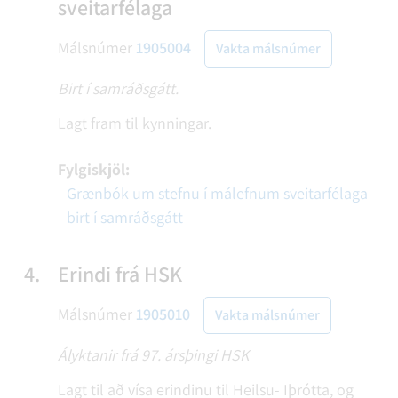
sveitarfélaga
Málsnúmer
1905004
Vakta málsnúmer
Birt í samráðsgátt.
Lagt fram til kynningar.
Fylgiskjöl:
Grænbók um stefnu í málefnum sveitarfélaga
birt í samráðsgátt
4.
Erindi frá HSK
Málsnúmer
1905010
Vakta málsnúmer
Ályktanir frá 97. ársþingi HSK
Lagt til að vísa erindinu til Heilsu- Iþrótta, og