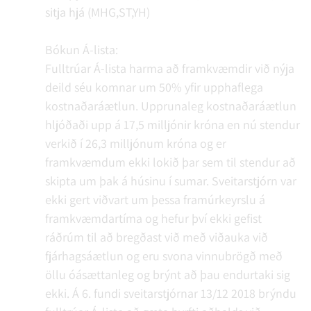
sitja hjá (MHG,ST,YH)
Bókun Á-lista:
Fulltrúar Á-lista harma að framkvæmdir við nýja
deild séu komnar um 50% yfir upphaflega
kostnaðaráætlun. Upprunaleg kostnaðaráætlun
hljóðaði upp á 17,5 milljónir króna en nú stendur
verkið í 26,3 milljónum króna og er
framkvæmdum ekki lokið þar sem til stendur að
skipta um þak á húsinu í sumar. Sveitarstjórn var
ekki gert viðvart um þessa framúrkeyrslu á
framkvæmdartíma og hefur því ekki gefist
ráðrúm til að bregðast við með viðauka við
fjárhagsáætlun og eru svona vinnubrögð með
öllu óásættanleg og brýnt að þau endurtaki sig
ekki. Á 6. fundi sveitarstjórnar 13/12 2018 brýndu