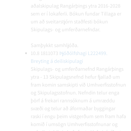
aðalskipulag Rangárþings ytra 2016-2028
sem er í lokaferli.
Bókun fundar
Tillaga er
um að sveitarstjórn staðfesti bókun
Skipulags- og umferðarnefndar.
Samþykkt samhljóða.
10.8
1811073
Þjóðólfshagi L222499.
Breyting á deiliskipulagi
Skipulags- og umferðarnefnd Rangárþings
ytra - 13
Skipulagsnefnd hefur fjallað um
fram komin samskipti við Umhverfisstofnun
og Skipulagsstofnun. Nefndin telur enga
þörf á frekari rannsóknum á umræddu
svæði og telur að áformaðar byggingar
raski í engu þeim vistgerðum sem fram hafa
komið í umsögn Umhverfisstofnunar og