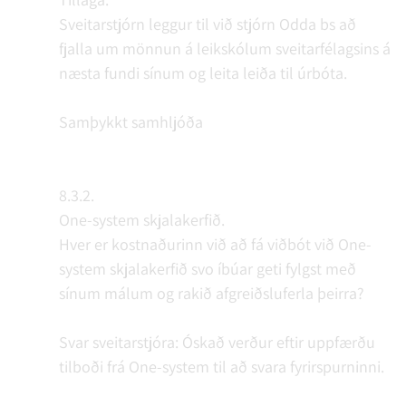
Sveitarstjórn leggur til við stjórn Odda bs að
fjalla um mönnun á leikskólum sveitarfélagsins á
næsta fundi sínum og leita leiða til úrbóta.
Samþykkt samhljóða
8.3.2.
One-system skjalakerfið.
Hver er kostnaðurinn við að fá viðbót við One-
system skjalakerfið svo íbúar geti fylgst með
sínum málum og rakið afgreiðsluferla þeirra?
Svar sveitarstjóra: Óskað verður eftir uppfærðu
tilboði frá One-system til að svara fyrirspurninni.