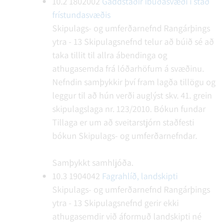
10.2
1802002
Gaddstaðir íbúðasvæði í stað
frístundasvæðis
Skipulags- og umferðarnefnd Rangárþings
ytra - 13
Skipulagsnefnd telur að búið sé að
taka tillit til allra ábendinga og
athugasemda frá lóðarhöfum á svæðinu.
Nefndin samþykkir því fram lagða tillögu og
leggur til að hún verði auglýst skv. 41. grein
skipulagslaga nr. 123/2010.
Bókun fundar
Tillaga er um að sveitarstjórn staðfesti
bókun Skipulags- og umferðarnefndar.
Samþykkt samhljóða.
10.3
1904042
Fagrahlíð, landskipti
Skipulags- og umferðarnefnd Rangárþings
ytra - 13
Skipulagsnefnd gerir ekki
athugasemdir við áformuð landskipti né