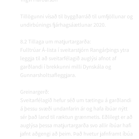
Tillögunni vísað til byggðarráð til umfjöllunar og
undirbúnings fjárhagsáætlunar 2020.
8.2 Tillaga um matjurtargarða:
Fulltrúar Á-lista í sveitarstjórn Rangárþings ytra
leggja til að sveitarfélagið auglýsi afnot af
garðlandi í brekkunni milli Dynskála og
Gunnarsholtsafleggjara.
Greinargerð:
Sveitarfélagið hefur séð um tætingu á garðlandi
á þessu svæði undanfarin ár og hafa íbúar nýtt
sér það land til ræktun grænmetis. Eðlilegt er að
auglýsa þessa matjurtargarða svo allir íbúar hafi
jafnt aðgengi að þeim. Það hvetur jafnframt íbúa