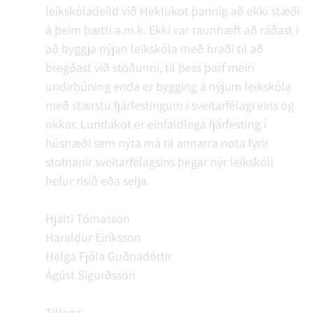
leikskóladeild við Heklukot þannig að ekki stæði
á þeim þætti a.m.k. Ekki var raunhæft að ráðast í
að byggja nýjan leikskóla með hraði til að
bregðast við stöðunni, til þess þarf meiri
undirbúning enda er bygging á nýjum leikskóla
með stærstu fjárfestingum í sveitarfélagi eins og
okkar. Lundakot er einfaldlega fjárfesting í
húsnæði sem nýta má til annarra nota fyrir
stofnanir sveitarfélagsins þegar nýr leikskóli
hefur risið eða selja.
Hjalti Tómasson
Haraldur Eiríksson
Helga Fjóla Guðnadóttir
Ágúst Sigurðsson
Tillaga: