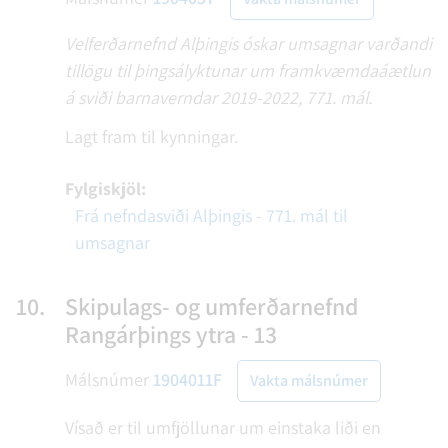
Velferðarnefnd Alþingis óskar umsagnar varðandi
tillögu til þingsályktunar um framkvæmdaáætlun
á sviði barnaverndar 2019-2022, 771. mál.
Lagt fram til kynningar.
Fylgiskjöl:
Frá nefndasviði Alþingis - 771. mál til
umsagnar
10.
Skipulags- og umferðarnefnd
Rangárþings ytra - 13
Málsnúmer
1904011F
Vakta málsnúmer
Vísað er til umfjöllunar um einstaka liði en