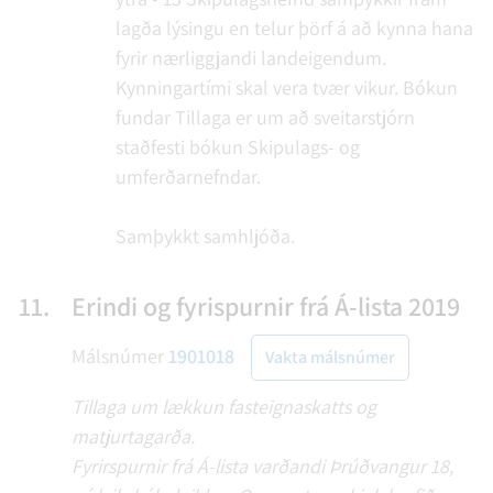
lagða lýsingu en telur þörf á að kynna hana
fyrir nærliggjandi landeigendum.
Kynningartími skal vera tvær vikur.
Bókun
fundar
Tillaga er um að sveitarstjórn
staðfesti bókun Skipulags- og
umferðarnefndar.
Samþykkt samhljóða.
11.
Erindi og fyrispurnir frá Á-lista 2019
Málsnúmer
1901018
Vakta málsnúmer
Tillaga um lækkun fasteignaskatts og
matjurtagarða.
Fyrirspurnir frá Á-lista varðandi Þrúðvangur 18,