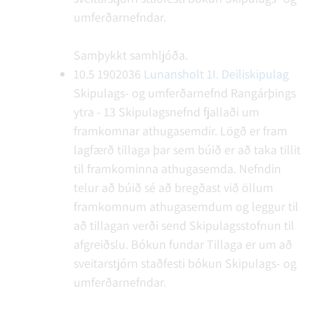
umferðarnefndar.
Samþykkt samhljóða.
10.5
1902036
Lunansholt 1I. Deiliskipulag
Skipulags- og umferðarnefnd Rangárþings
ytra - 13
Skipulagsnefnd fjallaði um
framkomnar athugasemdir. Lögð er fram
lagfærð tillaga þar sem búið er að taka tillit
til framkominna athugasemda. Nefndin
telur að búið sé að bregðast við öllum
framkomnum athugasemdum og leggur til
að tillagan verði send Skipulagsstofnun til
afgreiðslu.
Bókun fundar
Tillaga er um að
sveitarstjórn staðfesti bókun Skipulags- og
umferðarnefndar.