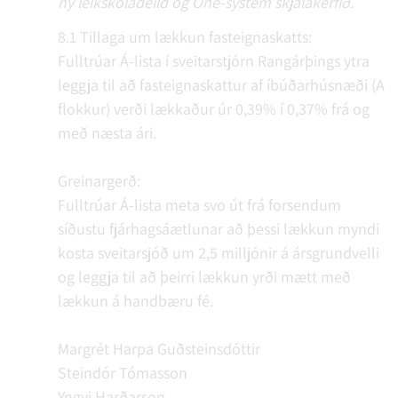
ný leikskóladeild og One-system skjalakerfið.
8.1 Tillaga um lækkun fasteignaskatts:
Fulltrúar Á-lista í sveitarstjórn Rangárþings ytra
leggja til að fasteignaskattur af íbúðarhúsnæði (A
flokkur) verði lækkaður úr 0,39% í 0,37% frá og
með næsta ári.
Greinargerð:
Fulltrúar Á-lista meta svo út frá forsendum
síðustu fjárhagsáætlunar að þessi lækkun myndi
kosta sveitarsjóð um 2,5 milljónir á ársgrundvelli
og leggja til að þeirri lækkun yrði mætt með
lækkun á handbæru fé.
Margrét Harpa Guðsteinsdóttir
Steindór Tómasson
Yngvi Harðarson