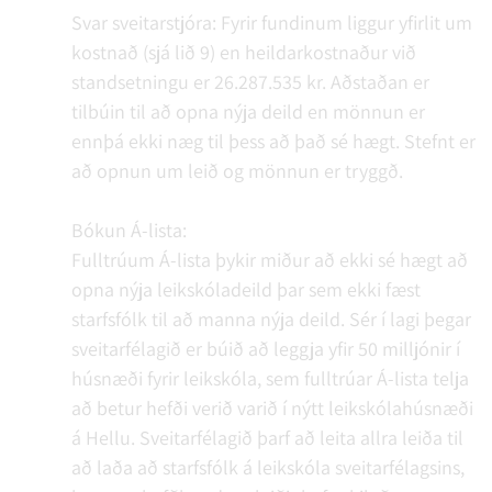
Svar sveitarstjóra: Fyrir fundinum liggur yfirlit um
kostnað (sjá lið 9) en heildarkostnaður við
standsetningu er 26.287.535 kr. Aðstaðan er
tilbúin til að opna nýja deild en mönnun er
ennþá ekki næg til þess að það sé hægt. Stefnt er
að opnun um leið og mönnun er tryggð.
Bókun Á-lista:
Fulltrúum Á-lista þykir miður að ekki sé hægt að
opna nýja leikskóladeild þar sem ekki fæst
starfsfólk til að manna nýja deild. Sér í lagi þegar
sveitarfélagið er búið að leggja yfir 50 milljónir í
húsnæði fyrir leikskóla, sem fulltrúar Á-lista telja
að betur hefði verið varið í nýtt leikskólahúsnæði
á Hellu. Sveitarfélagið þarf að leita allra leiða til
að laða að starfsfólk á leikskóla sveitarfélagsins,