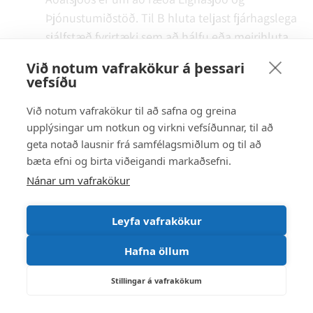
Þjónustumiðstöð. Til B hluta teljast fjárhagslega
sjálfstæð fyrirtæki sem að hálfu eða meirihluta
eru í eigu sveitarfélagsins, en rekstur þessara
Við notum vafrakökur á þessari
fyritækja er fjármagnaður með þjónustutekjum.
vefsíðu
Fyrirtæki sem falla undir B hluta eru Leiguíbúðir,
Við notum vafrakökur til að safna og greina
Félagslegar íbúðir, Fráveita, Vatnsveita,
upplýsingar um notkun og virkni vefsíðunnar, til að
Húsakynni bs., Rangárljós og Suðurlandsvegur 1-
geta notað lausnir frá samfélagsmiðlum og til að
3 hf.
bæta efni og birta viðeigandi markaðsefni.
Nánar um vafrakökur
Rekstrartekjur samstæðunnar á árinu námu kr.
2.027 milljónum. Rekstrarniðurstaða var jákvæð
Leyfa vafrakökur
um kr. 234 milljónir. Eigið fé í árslok 2018 var
1.747 milljónir.
Hafna öllum
Sveitarstjórn staðfestir ársreikning Rangárþings
Stillingar á vafrakökum
ytra fyrir árið 2018.