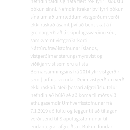
nefndin taldi sig hafa fært rök fyrir í síðustu
bókun sinni. Nefndin ítrekar því fyrri bókun
sína um að umræddum vistgerðum verði
ekki raskað ásamt því að bent skal á í
greinargerð að á skipulagssvæðinu séu,
samkvæmt vistgerðarkorti
Náttúrufræðistofnunar Íslands,
vistgerðirnar starungsmýravist og
víðikjarrvist sem eru a lista
Bernarsamningsins frá 2014 yfir vistgerðir
sem þarfnist verndar. Þeim vistgerðum verði
ekki raskað. Með þessari afgreiðslu telur
nefndin að búið sé að koma til móts við
athugasemdir Umhverfisstofnunar frá
7.1.2019 að fullu og leggur til að tillagan
verði send til Skipulagsstofnunar til
endanlegrar afgreiðslu.
Bókun fundar