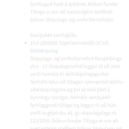
fyrirhuguð heiti á spildum.
Bókun fundar
Tillaga er um að sveitarstjórn staðfesti
bókun Skipulags- og umferðarnefndar.
Samþykkt samhljóða.
10.4
1905006
Snjallsteinshöfði 1C ofl.
Deiliskipulag
Skipulags- og umferðarnefnd Rangárþings
ytra - 13
Skipulagsnefnd leggur til að veitt
verði heimild til deiliskipulagsgerðar.
Nefndin telur að tillagan samræmist stefnu
aðalskipulagsins og því sé ekki þörf á
kynningu lýsingar. Nefndin samþykkir
fyrirliggjandi tillögu og leggur til að hún
verði auglýst skv. 41. gr. skipulagslaga nr.
123/2010.
Bókun fundar
Tillaga er um að
sveitarstjórn staðfesti bókun Skipulags- og