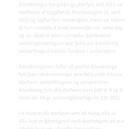
Ársreikningur Rangárþings ytra fyrir árið 2018 var
staðfestur af byggðaráði fimmtudaginn 11. apríl
2019 og lagður fyrir sveitarstjórn. Hann var tekinn
til fyrri umræðu á fundi sveitarstjórnar sama dag
og var vísað til seinni umræðu. Samkvæmt
sveitarstjórnarlögum skal fjalla um ársreikning
sveitarfélags á tveimur fundum í sveitarstjórn.
Ársreikningurinn hefur að geyma ársreikninga
fyrir þær rekstrareiningar sem falla undir A hluta
starfsemi sveitarfélagsins og samantekinn
ársreikning fyrir alla starfsemi þess það er A og B
hluta sbr. 60.gr. sveitarstjórnarlaga nr. 138/2011.
Í A hluta er öll starfsemi sem að hluta, eða að
öllu leyti er fjármögnuð með skatttekjum, en auk
Aðalsjóðs er um að ræða Eignasjóð og