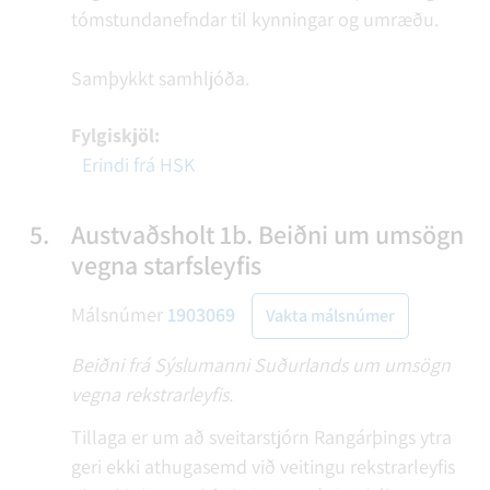
tómstundanefndar til kynningar og umræðu.
Samþykkt samhljóða.
Fylgiskjöl:
Erindi frá HSK
5.
Austvaðsholt 1b. Beiðni um umsögn
vegna starfsleyfis
Málsnúmer
1903069
Vakta málsnúmer
Beiðni frá Sýslumanni Suðurlands um umsögn
vegna rekstrarleyfis.
Tillaga er um að sveitarstjórn Rangárþings ytra
geri ekki athugasemd við veitingu rekstrarleyfis