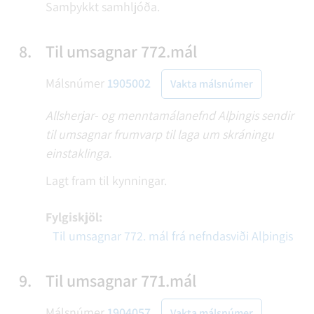
Samþykkt samhljóða.
8.
Til umsagnar 772.mál
Málsnúmer
1905002
Vakta málsnúmer
Allsherjar- og menntamálanefnd Alþingis sendir
til umsagnar frumvarp til laga um skráningu
einstaklinga.
Lagt fram til kynningar.
Fylgiskjöl:
Til umsagnar 772. mál frá nefndasviði Alþingis
9.
Til umsagnar 771.mál
Málsnúmer
1904057
Vakta málsnúmer