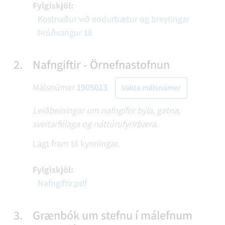
Fylgiskjöl:
Kostnaður við endurbætur og breytingar
Þrúðvangur 18
2.
Nafngiftir - Örnefnastofnun
Málsnúmer
1905013
Vakta málsnúmer
Leiðbeiningar um nafngiftir býla, gatna,
sveitarfélaga og náttúrufyrirbæra.
Lagt fram til kynningar.
Fylgiskjöl:
Nafngiftir.pdf
3.
Grænbók um stefnu í málefnum