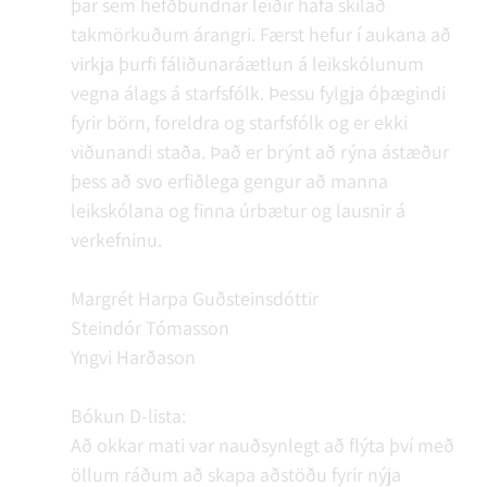
þar sem hefðbundnar leiðir hafa skilað
takmörkuðum árangri. Færst hefur í aukana að
virkja þurfi fáliðunaráætlun á leikskólunum
vegna álags á starfsfólk. Þessu fylgja óþægindi
fyrir börn, foreldra og starfsfólk og er ekki
viðunandi staða. Það er brýnt að rýna ástæður
þess að svo erfiðlega gengur að manna
leikskólana og finna úrbætur og lausnir á
verkefninu.
Margrét Harpa Guðsteinsdóttir
Steindór Tómasson
Yngvi Harðason
Bókun D-lista:
Að okkar mati var nauðsynlegt að flýta því með
öllum ráðum að skapa aðstöðu fyrir nýja