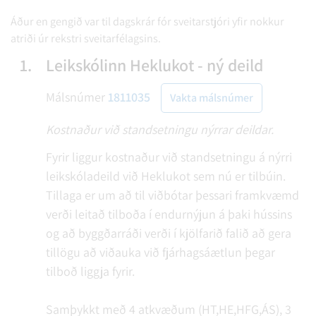
Áður en gengið var til dagskrár fór sveitarstjóri yfir nokkur
atriði úr rekstri sveitarfélagsins.
1.
Leikskólinn Heklukot - ný deild
Málsnúmer
1811035
Vakta málsnúmer
Kostnaður við standsetningu nýrrar deildar.
Fyrir liggur kostnaður við standsetningu á nýrri
leikskóladeild við Heklukot sem nú er tilbúin.
Tillaga er um að til viðbótar þessari framkvæmd
verði leitað tilboða í endurnýjun á þaki hússins
og að byggðarráði verði í kjölfarið falið að gera
tillögu að viðauka við fjárhagsáætlun þegar
tilboð liggja fyrir.
Samþykkt með 4 atkvæðum (HT,HE,HFG,ÁS), 3