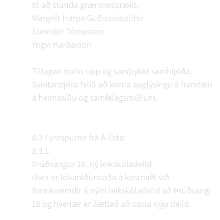
til að stunda grænmetisrækt.
Margrét Harpa Guðsteinsdóttir
Steindór Tómasson
Yngvi Harðarson
Tillagan borin upp og samþykkt samhljóða.
Sveitarstjóra falið að koma auglýsingu á framfæri
á heimasíðu og samfélagsmiðlum.
8.3 Fyrirspurnir frá Á-lista:
8.3.1.
Þrúðvangur 18, ný leikskóladeild.
Hver er lokaniðurstaða á kostnaði við
framkvæmdir á nýrri leikskóladeild að Þrúðvangi
18 og hvenær er áætlað að opna nýja deild.