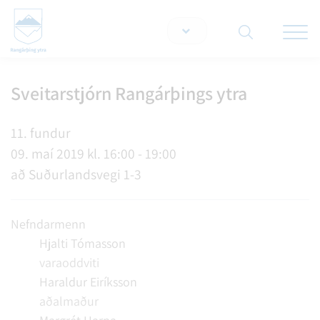
Opna/lo
snjallt
Sveitarstjórn Rangárþings ytra
Leita á vef
11. fundur
09. maí 2019 kl. 16:00 - 19:00
að Suðurlandsvegi 1-3
Nefndarmenn
Hjalti Tómasson
varaoddviti
Haraldur Eiríksson
aðalmaður