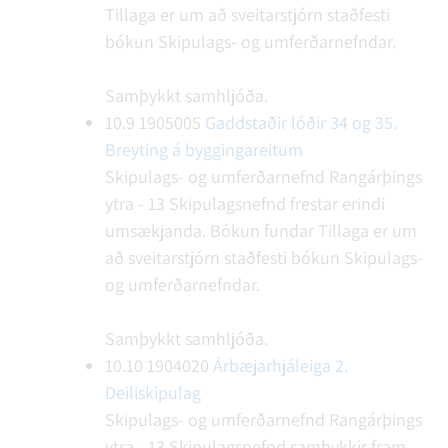
Tillaga er um að sveitarstjórn staðfesti
bókun Skipulags- og umferðarnefndar.
Samþykkt samhljóða.
10.9
1905005
Gaddstaðir lóðir 34 og 35.
Breyting á byggingareitum
Skipulags- og umferðarnefnd Rangárþings
ytra - 13
Skipulagsnefnd frestar erindi
umsækjanda.
Bókun fundar
Tillaga er um
að sveitarstjórn staðfesti bókun Skipulags-
og umferðarnefndar.
Samþykkt samhljóða.
10.10
1904020
Árbæjarhjáleiga 2.
Deiliskipulag
Skipulags- og umferðarnefnd Rangárþings
ytra - 13
Skipulagsnefnd samþykkir fram