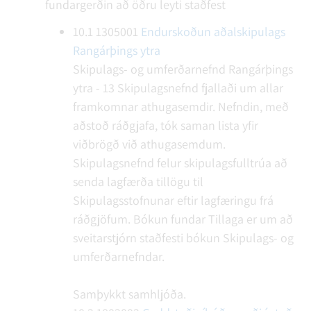
fundargerðin að öðru leyti staðfest
10.1
1305001
Endurskoðun aðalskipulags
Rangárþings ytra
Skipulags- og umferðarnefnd Rangárþings
ytra - 13
Skipulagsnefnd fjallaði um allar
framkomnar athugasemdir. Nefndin, með
aðstoð ráðgjafa, tók saman lista yfir
viðbrögð við athugasemdum.
Skipulagsnefnd felur skipulagsfulltrúa að
senda lagfærða tillögu til
Skipulagsstofnunar eftir lagfæringu frá
ráðgjöfum.
Bókun fundar
Tillaga er um að
sveitarstjórn staðfesti bókun Skipulags- og
umferðarnefndar.
Samþykkt samhljóða.