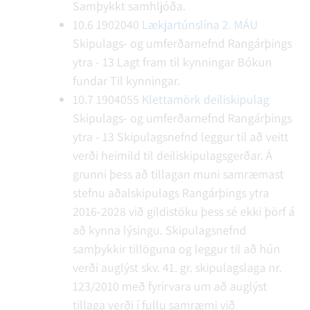
Samþykkt samhljóða.
10.6
1902040
Lækjartúnslína 2. MÁU
Skipulags- og umferðarnefnd Rangárþings
ytra - 13
Lagt fram til kynningar
Bókun
fundar
Til kynningar.
10.7
1904055
Klettamörk deiliskipulag
Skipulags- og umferðarnefnd Rangárþings
ytra - 13
Skipulagsnefnd leggur til að veitt
verði heimild til deiliskipulagsgerðar. Á
grunni þess að tillagan muni samræmast
stefnu aðalskipulags Rangárþings ytra
2016-2028 við gildistöku þess sé ekki þörf á
að kynna lýsingu. Skipulagsnefnd
samþykkir tillöguna og leggur til að hún
verði auglýst skv. 41. gr. skipulagslaga nr.
123/2010 með fyrirvara um að auglýst
tillaga verði í fullu samræmi við