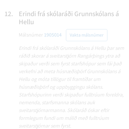
12.
Erindi frá skólaráði Grunnskólans á
Hellu
Málsnúmer
1905014
Vakta málsnúmer
Erindi frá skólaráði Grunnskólans á Hellu þar sem
ráðið skorar á sveitarstjórn Rangárþings ytra að
skipaður verði sem fyrst starfshópur sem fái það
verkefni að meta húsnæðisþörf Grunnskólans á
Hellu og móta tillögur til framtíðar um
húsnæðisþörf og uppbyggingu skólans.
Starfshópurinn verði skipaður fulltrúum foreldra,
nemenda, starfsmanna skólans auk
sveitarstjórnarmanna. Skólaráð óskar eftir
formlegum fundi um málið með fulltrúum
sveitarstjórnar sem fyrst.